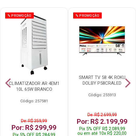
% PROMOÇÃO
% PROMOÇÃO
SMART TV 58 4K ROKU
DOLBY P58CRALED
CLIMATIZADOR AR 4EM1
10L 65W BRANCO
Código: 255913
Código: 257581
De: R$ 2.699,99
Por: R$ 2.199,99
De: R$ 359,99
Por: R$ 299,99
Pix 5% OFF R$ 2.089,99
ou em até 10x R$ 220,00
Pix 5% OFF R$ 284,99