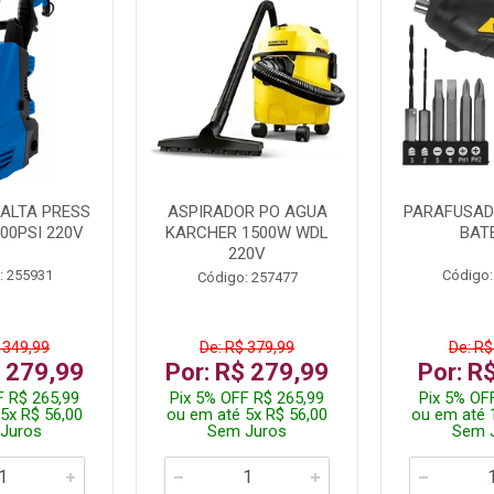
ALTA PRESS
ASPIRADOR PO AGUA
PARAFUSADE
00PSI 220V
KARCHER 1500W WDL
BAT
220V
: 255931
Código:
Código: 257477
 349,99
De: R$ 379,99
De: R$
$ 279,99
Por: R$ 279,99
Por: R
F R$ 265,99
Pix 5% OFF R$ 265,99
Pix 5% OF
5x R$ 56,00
ou em até 5x R$ 56,00
ou em até 
Juros
Sem Juros
Sem 