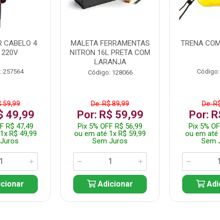
 CABELO 4
MALETA FERRAMENTAS
TRENA COM
 220V
NITRON 16L PRETA COM
LARANJA
: 257564
Código:
Código: 128066
$ 59,99
De: R$ 89,99
De: R
$ 49,99
Por: R$ 59,99
Por: R
F R$ 47,49
Pix 5% OFF R$ 56,99
Pix 5% OF
1x R$ 49,99
ou em até 1x R$ 59,99
ou em até 
Juros
Sem Juros
Sem 
cionar
Adicionar
Adi