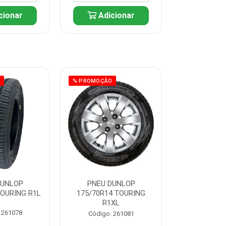
cionar
Adicionar
Adic
O
% PROMOÇÃO
% PROMOÇÃO
DUNLOP
PNEU DUNLOP
PNEU D
TOURING R1L
175/70R14 TOURING
175/70R13 T
R1XL
 261078
Código:
Código: 261081