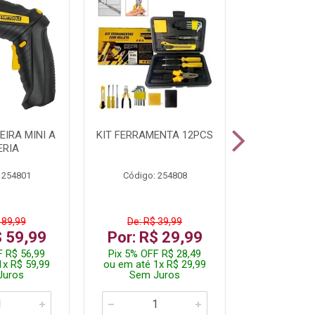
IRA MINI A
KIT FERRAMENTA 12PCS
PARAFUSADE
ERIA
STARTOOLS
 254801
Código: 254808
Código:
 89,99
De: R$ 39,99
De: R$ 
$ 59,99
Por: R$ 29,99
Por: R$
F R$ 56,99
Pix 5% OFF R$ 28,49
Pix 5% OFF
1x R$ 59,99
ou em até 1x R$ 29,99
ou em até 3
Juros
Sem Juros
Sem J