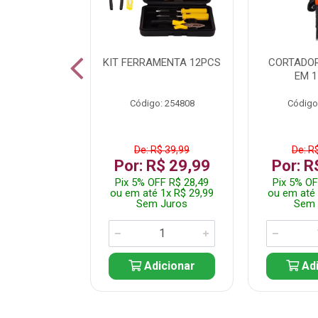
 INOX WALK
KIT FERRAMENTA 12PCS
CORTADOR
ED511413
EM 1
: 250455
Código: 254808
Código
$ 24,99
De: R$ 39,99
De: R
R$ 14,99
Por: R$ 29,99
Por: R
FF R$ 14,24
Pix 5% OFF R$ 28,49
Pix 5% OF
 1x R$ 14,99
ou em até 1x R$ 29,99
ou em até 
 Juros
Sem Juros
Sem 
icionar
Adicionar
Adi