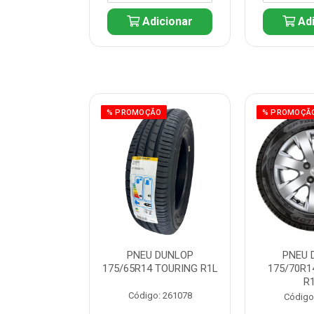
icionar
Adicionar
Adi
ÃO
% PROMOÇÃO
% PROMOÇÃ
 DUNLOP
PNEU DUNLOP
PNEU 
 TOURING R1L
175/65R14 TOURING R1L
175/70R1
R
: 261082
Código: 261078
Código