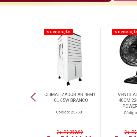
ÃO
% PROMOÇÃO
% PROMOÇÃ
 43 FULL HD
CLIMATIZADOR AR 4EM1
VENTILA
LBY P43CRA
10L 65W BRANCO
40CM 22
POWER
: 256519
Código: 257581
Código
 1.599,99
De: R$ 359,99
De: R$