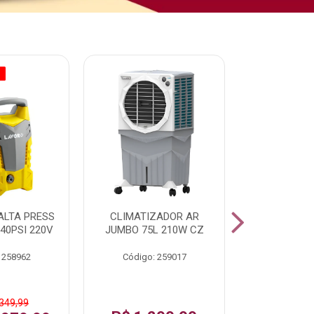
O
% PROMOÇÃO
ALTA PRESS
CLIMATIZADOR AR
AR CONDI
40PSI 220V
JUMBO 75L 210W CZ
SPLIT H
INVERTER
 258962
Código: 259017
Código:
 349,99
De: R$ 1