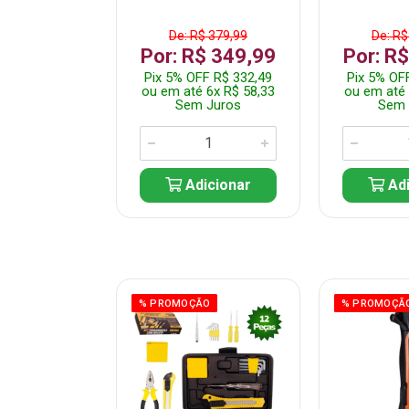
$ 359,99
De: R$ 379,99
De: R$
$ 299,99
Por: R$ 349,99
Por: R
F R$ 284,99
Pix 5% OFF R$ 332,49
Pix 5% OF
 5x R$ 60,00
ou em até 6x R$ 58,33
ou em até 
 Juros
Sem Juros
Sem 
icionar
Adicionar
Adi
ÃO
% PROMOÇÃO
% PROMOÇÃ