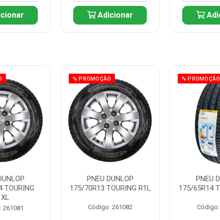
cionar
Adicionar
Adi
O
% PROMOÇÃO
% PROMOÇÃ
DUNLOP
PNEU DUNLOP
PNEU 
4 TOURING
175/70R13 TOURING R1L
175/65R14 
1XL
Código: 261082
Código:
: 261081