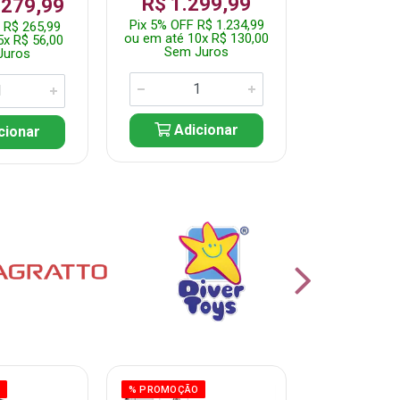
R$ 1.299,99
 279,99
Por: R$ 
Pix 5% OFF R$ 1.234,99
 R$ 265,99
Pix 5% OFF 
ou em até 10x R$ 130,00
5x R$ 56,00
ou em até 10
Sem Juros
Juros
Sem J
Adicionar
cionar
Adic
O
% PROMOÇÃO
% PROMOÇÃO