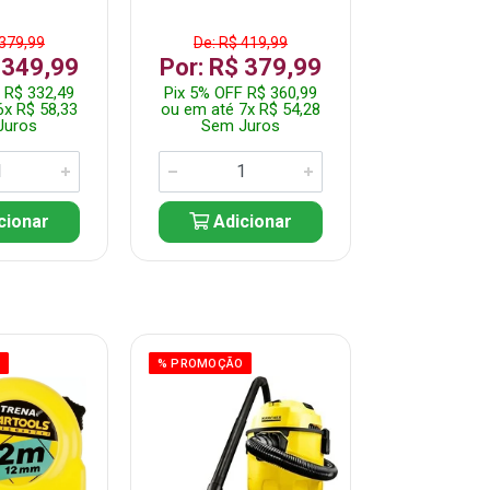
 379,99
De: R$ 419,99
De: R$ 
 349,99
Por: R$ 379,99
Por: R$
 R$ 332,49
Pix 5% OFF R$ 360,99
Pix 5% OFF
6x R$ 58,33
ou em até 7x R$ 54,28
ou em até 5
Juros
Sem Juros
Sem J
cionar
Adicionar
Adic
O
% PROMOÇÃO
% PROMOÇÃO