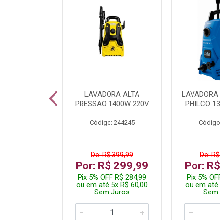
TURA ELETR
LAVADORA ALTA
LAVADORA 
00W BLIST
PRESSAO 1400W 220V
PHILCO 13
: 225294
Código: 244245
Código
$ 229,99
De: R$ 399,99
De: R$
$ 149,99
Por: R$ 299,99
Por: R
F R$ 142,49
Pix 5% OFF R$ 284,99
Pix 5% OF
 2x R$ 75,00
ou em até 5x R$ 60,00
ou em até 
 Juros
Sem Juros
Sem 