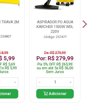
 TRAVA 2M
ASPIRADOR PO AGUA
KIT FERRAM
KARCHER 1500W WDL
220V
 254807
Código:
Código: 257477
$ 8,99
De: R$ 379,99
De: R$
$ 5,99
Por: R$ 279,99
Por: R$
F R$ 5,69
Pix 5% OFF R$ 265,99
Pix 5% OFF
1x R$ 5,99
ou em até 5x R$ 56,00
ou em até 1
Juros
Sem Juros
Sem J
cionar
Adicionar
Adic