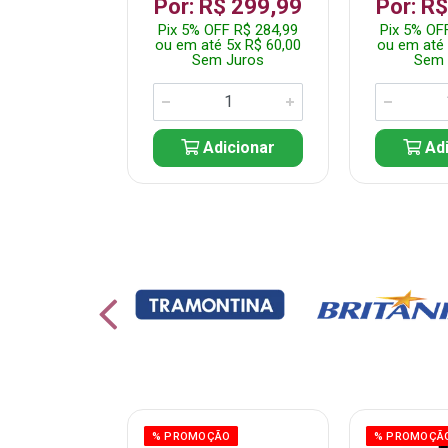
 1.349,99
Por: R$ 299,99
Por: R
 R$ 1.282,49
Pix 5% OFF R$ 284,99
Pix 5% OF
10x R$ 135,00
ou em até 5x R$ 60,00
ou em até 
 Juros
Sem Juros
Sem 
icionar
Adicionar
Adi
ÃO
% PROMOÇÃO
% PROMOÇÃ