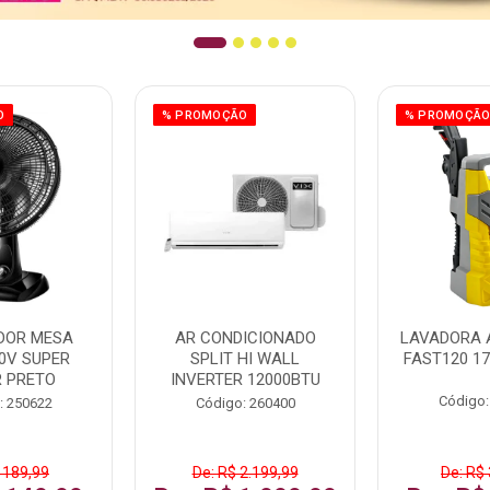
O
% PROMOÇÃO
% PROMOÇÃ
DOR MESA
AR CONDICIONADO
LAVADORA 
0V SUPER
SPLIT HI WALL
FAST120 17
 PRETO
INVERTER 12000BTU
Código:
: 250622
Código: 260400
 189,99
De: R$ 2.199,99
De: R$