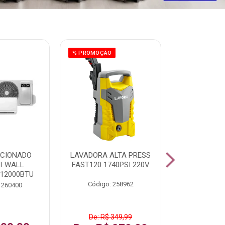
% PROMOÇÃO
ICIONADO
LAVADORA ALTA PRESS
CLIMATIZ
HI WALL
FAST120 1740PSI 220V
JUMBO 75L
 12000BTU
Código: 258962
Código:
 260400
De: R$ 349,99