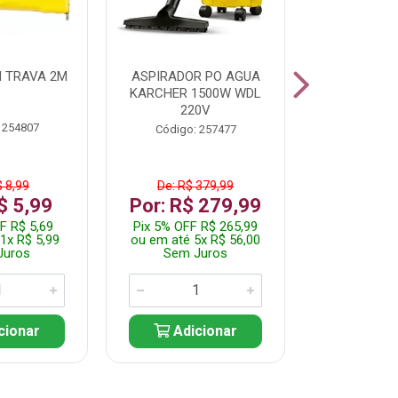
 TRAVA 2M
ASPIRADOR PO AGUA
KIT FERRAM
KARCHER 1500W WDL
220V
 254807
Código:
Código: 257477
$ 8,99
De: R$ 379,99
De: R$
$ 5,99
Por: R$ 279,99
Por: R$
F R$ 5,69
Pix 5% OFF R$ 265,99
Pix 5% OFF
1x R$ 5,99
ou em até 5x R$ 56,00
ou em até 1
Juros
Sem Juros
Sem J
cionar
Adicionar
Adic