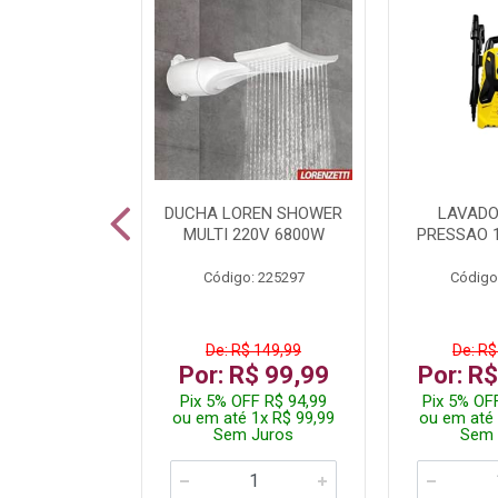
A LED TKL
DUCHA LOREN SHOWER
LAVADO
W 6500K
MULTI 220V 6800W
PRESSAO 
: 236917
Código: 225297
Código
R$ 4,99
De: R$ 149,99
De: R$
R$ 3,99
Por: R$ 99,99
Por: R
FF R$ 3,79
Pix 5% OFF R$ 94,99
Pix 5% OF
 1x R$ 3,99
ou em até 1x R$ 99,99
ou em até 
 Juros
Sem Juros
Sem 