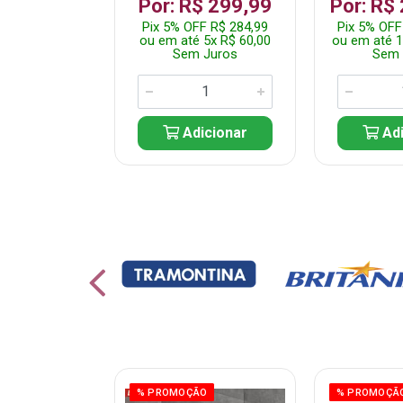
 1.349,99
Por: R$ 299,99
Por: R$
 R$ 1.282,49
Pix 5% OFF R$ 284,99
Pix 5% OFF
10x R$ 135,00
ou em até 5x R$ 60,00
ou em até 1
 Juros
Sem Juros
Sem 
icionar
Adicionar
Adi
ÃO
% PROMOÇÃO
% PROMOÇÃ