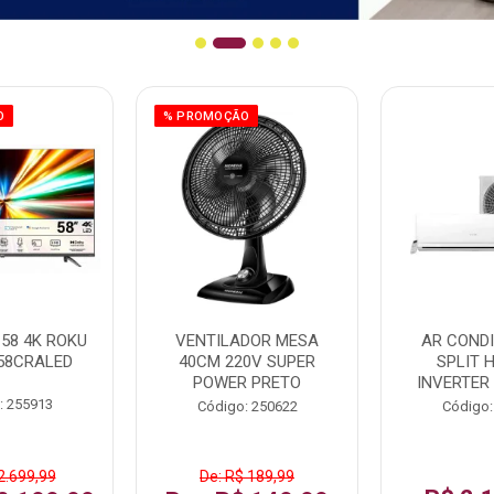
O
% PROMOÇÃO
58 4K ROKU
VENTILADOR MESA
AR COND
58CRALED
40CM 220V SUPER
SPLIT 
POWER PRETO
INVERTER
: 255913
Código: 250622
Código:
2.699,99
De: R$ 189,99