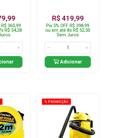
79,99
R$ 419,99
R$ 35
 R$ 360,99
Pix 5% OFF R$ 398,99
Pix 5% OFF
7x R$ 54,28
ou em até 8x R$ 52,50
ou em até 7
Juros
Sem Juros
Sem J
cionar
Adicionar
Adic
O
% PROMOÇÃO
% PROMOÇÃO