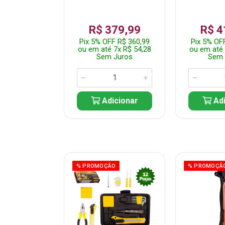
359,99
R$ 379,99
R$ 4
F R$ 341,99
Pix 5% OFF R$ 360,99
Pix 5% OF
 7x R$ 51,43
ou em até 7x R$ 54,28
ou em até 
 Juros
Sem Juros
Sem 
icionar
Adicionar
Adi
ÃO
% PROMOÇÃO
% PROMOÇÃ