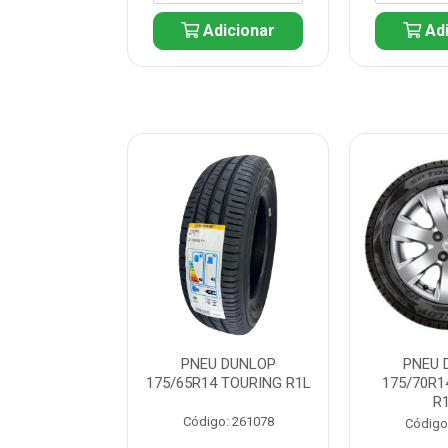
icionar
Adicionar
Adi
 DUNLOP
PNEU DUNLOP
PNEU 
 TOURING R1L
175/65R14 TOURING R1L
175/70R1
R
: 261082
Código: 261078
Código