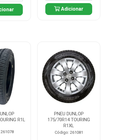
Adicionar
cionar
Adic
DUNLOP
PNEU DUNLOP
PNEU D
TOURING R1L
175/70R14 TOURING
175/70R13 T
R1XL
 261078
Código:
Código: 261081