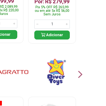
199,99
R$ 1.2
Por: R$ 279,99
R$ 2.089,99
Pix 5% OFF 
Pix 5% OFF R$ 265,99
0x R$ 220,00
ou em até 10
ou em até 5x R$ 56,00
Juros
Sem J
Sem Juros
cionar
Adic
Adicionar
O
% PROMOÇÃO