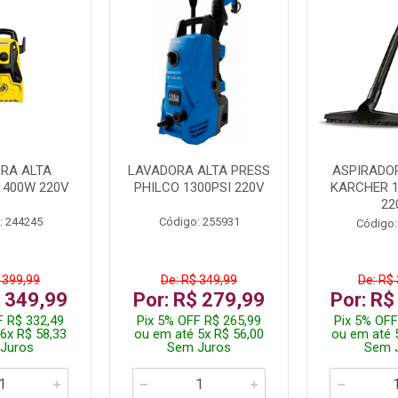
RA ALTA
LAVADORA ALTA PRESS
ASPIRADO
1400W 220V
PHILCO 1300PSI 220V
KARCHER 
22
: 244245
Código: 255931
Código:
 399,99
De: R$ 349,99
De: R$
$ 349,99
Por: R$ 279,99
Por: R$
F R$ 332,49
Pix 5% OFF R$ 265,99
Pix 5% OFF
6x R$ 58,33
ou em até 5x R$ 56,00
ou em até 
Juros
Sem Juros
Sem 