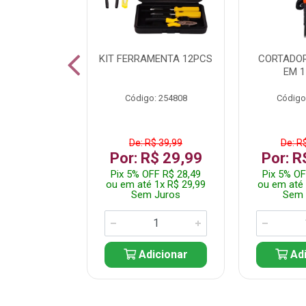
 INOX WALK
KIT FERRAMENTA 12PCS
CORTADOR
ED511413
EM 1
: 250455
Código: 254808
Código
$ 24,99
De: R$ 39,99
De: R
R$ 14,99
Por: R$ 29,99
Por: R
FF R$ 14,24
Pix 5% OFF R$ 28,49
Pix 5% OF
 1x R$ 14,99
ou em até 1x R$ 29,99
ou em até 
 Juros
Sem Juros
Sem 
icionar
Adicionar
Adi