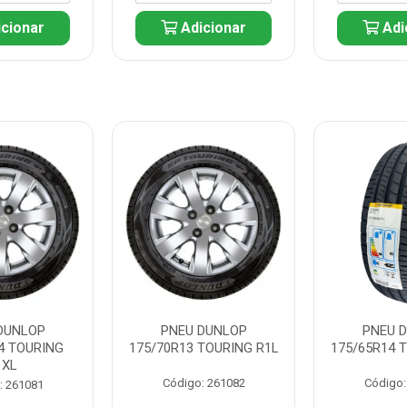
cionar
Adicionar
Adi
DUNLOP
PNEU DUNLOP
PNEU 
4 TOURING
175/70R13 TOURING R1L
175/65R14 
1XL
Código: 261082
Código:
: 261081