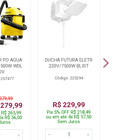
R PO AGUA
DUCHA FUTURA ELETR
PARAFUSADE
1500W WDL
220V/7500W BLIST
BATE
0V
Código: 225294
Código:
 257477
 379,99
De: R$
R$ 229,99
 279,99
Por: R$
Pix 5% OFF R$ 218,49
 R$ 265,99
Pix 5% OFF
ou em até 4x R$ 57,50
5x R$ 56,00
ou em até 1
Sem Juros
Juros
Sem J