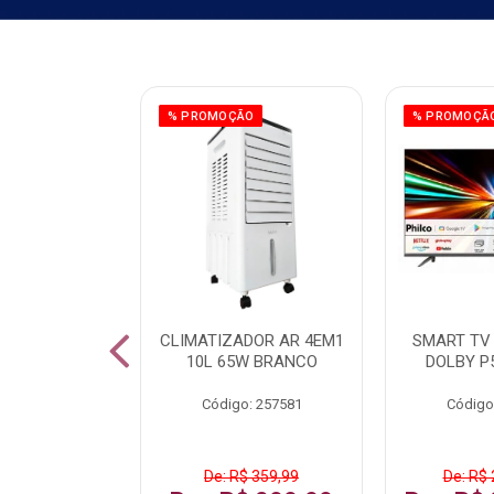
ÃO
% PROMOÇÃO
% PROMOÇÃ
 43 FULL HD
CLIMATIZADOR AR 4EM1
SMART TV 
LBY P43CRA
10L 65W BRANCO
DOLBY P
: 256519
Código: 257581
Código
 1.599,99
De: R$ 359,99
De: R$ 