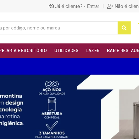
|
Já é cliente? - Entrar
Não é clien
PELARIA E ESCRITÓRIO
UTILIDADES
LAZER
BAR E RESTAU