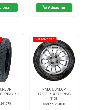
cionar
Adicionar
Adic
O
% PROMOÇÃO
% PROMOÇÃO
DUNLOP
PNEU DUNLOP
PNEU D
TOURING R1L
175/70R14 TOURING
175/70R13 T
R1XL
 261078
Código:
Código: 261081