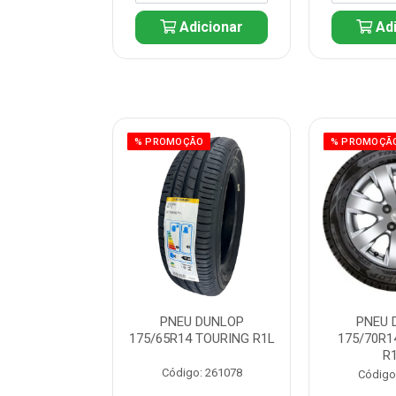
icionar
Adicionar
Adi
ÃO
% PROMOÇÃO
% PROMOÇÃ
 DUNLOP
PNEU DUNLOP
PNEU 
 TOURING R1L
175/65R14 TOURING R1L
175/70R1
R
: 261082
Código: 261078
Código