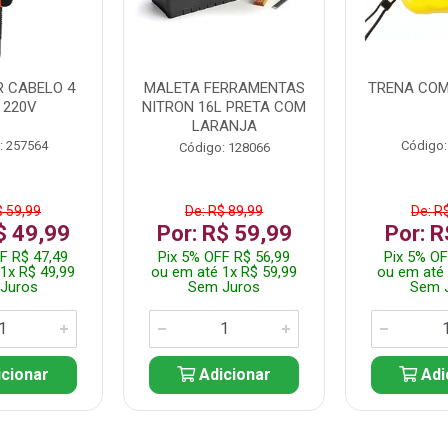
 CABELO 4
MALETA FERRAMENTAS
TRENA COM
 220V
NITRON 16L PRETA COM
LARANJA
: 257564
Código:
Código: 128066
$ 59,99
De: R$ 89,99
De: R
$ 49,99
Por: R$ 59,99
Por: R
F R$ 47,49
Pix 5% OFF R$ 56,99
Pix 5% OF
1x R$ 49,99
ou em até 1x R$ 59,99
ou em até 
Juros
Sem Juros
Sem 
cionar
Adicionar
Adi