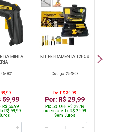
IRA MINI A
KIT FERRAMENTA 12PCS
PARAFUSADE
ERIA
STARTOOLS
 254801
Código: 254808
Código:
 89,99
De: R$ 39,99
De: R$ 
$ 59,99
Por: R$ 29,99
Por: R$
F R$ 56,99
Pix 5% OFF R$ 28,49
Pix 5% OFF
1x R$ 59,99
ou em até 1x R$ 29,99
ou em até 3
Juros
Sem Juros
Sem J