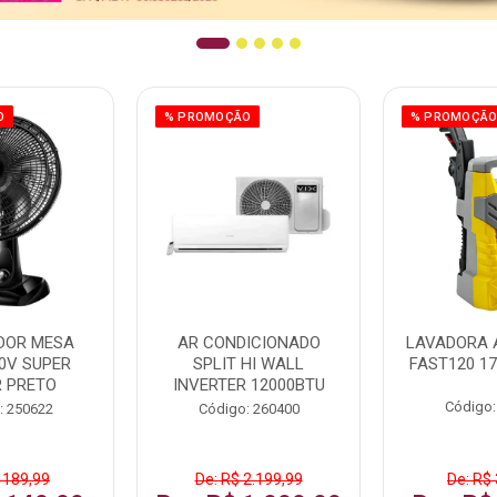
O
% PROMOÇÃO
% PROMOÇÃ
DOR MESA
AR CONDICIONADO
LAVADORA 
0V SUPER
SPLIT HI WALL
FAST120 17
 PRETO
INVERTER 12000BTU
Código:
: 250622
Código: 260400
 189,99
De: R$ 2.199,99
De: R$