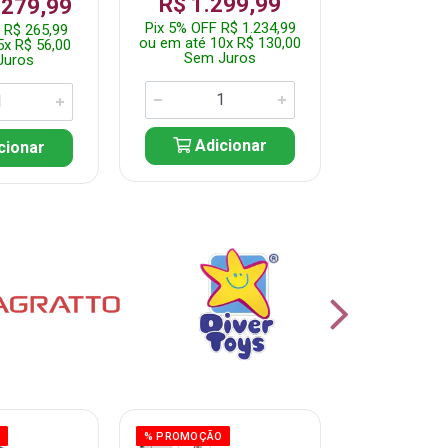
R$ 1.299,99
 279,99
Por: R$ 
Pix 5% OFF R$ 1.234,99
 R$ 265,99
Pix 5% OFF 
ou em até 10x R$ 130,00
5x R$ 56,00
ou em até 10
Sem Juros
Juros
Sem J
Adicionar
cionar
Adic
O
% PROMOÇÃO
% PROMOÇÃO