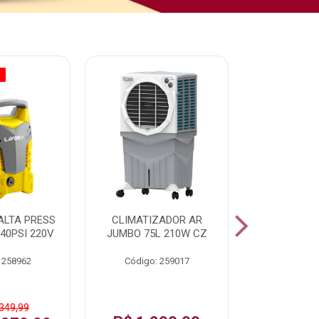
O
% PROMOÇÃO
ALTA PRESS
CLIMATIZADOR AR
AR CONDI
40PSI 220V
JUMBO 75L 210W CZ
SPLIT H
INVERTER
 258962
Código: 259017
Código:
 349,99
De: R$ 1