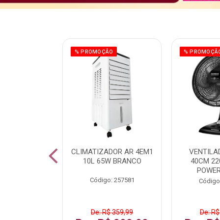
ÃO
% PROMOÇÃO
% PROMOÇÃ
 43 FULL HD
CLIMATIZADOR AR 4EM1
VENTILA
LBY P43CRA
10L 65W BRANCO
40CM 22
POWER
: 256519
Código: 257581
Código
 1.599,99
De: R$ 359,99
De: R$