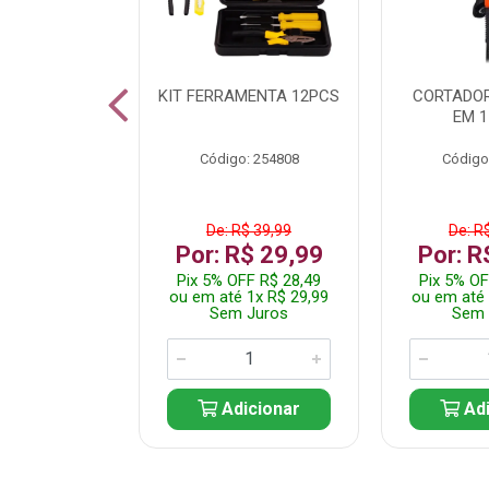
 INOX WALK
KIT FERRAMENTA 12PCS
CORTADOR
ED511413
EM 1
: 250455
Código: 254808
Código
$ 24,99
De: R$ 39,99
De: R
R$ 14,99
Por: R$ 29,99
Por: R
FF R$ 14,24
Pix 5% OFF R$ 28,49
Pix 5% OF
 1x R$ 14,99
ou em até 1x R$ 29,99
ou em até 
 Juros
Sem Juros
Sem 
icionar
Adicionar
Adi