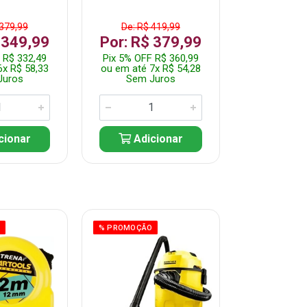
 379,99
De: R$ 419,99
De: R$ 
 349,99
Por: R$ 379,99
Por: R$
 R$ 332,49
Pix 5% OFF R$ 360,99
Pix 5% OFF
6x R$ 58,33
ou em até 7x R$ 54,28
ou em até 5
Juros
Sem Juros
Sem J
cionar
Adicionar
Adic
O
% PROMOÇÃO
% PROMOÇÃO