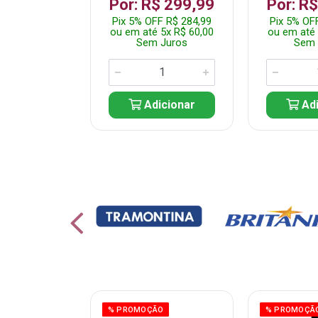
 1.349,99
Por: R$ 299,99
Por: R
 R$ 1.282,49
Pix 5% OFF R$ 284,99
Pix 5% OF
10x R$ 135,00
ou em até 5x R$ 60,00
ou em até 
 Juros
Sem Juros
Sem 
icionar
Adicionar
Adi
% PROMOÇÃO
% PROMOÇÃ