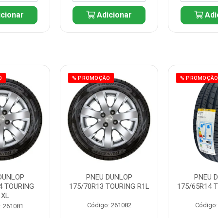
cionar
Adicionar
Adi
O
% PROMOÇÃO
% PROMOÇÃ
DUNLOP
PNEU DUNLOP
PNEU 
4 TOURING
175/70R13 TOURING R1L
175/65R14 
1XL
Código: 261082
Código:
: 261081