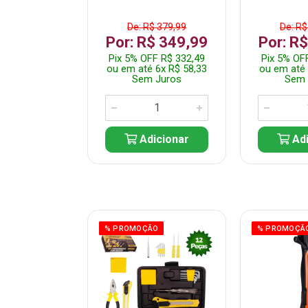
$ 359,99
De: R$ 379,99
De: R$
$ 299,99
Por: R$ 349,99
Por: R
F R$ 284,99
Pix 5% OFF R$ 332,49
Pix 5% OF
 5x R$ 60,00
ou em até 6x R$ 58,33
ou em até 
 Juros
Sem Juros
Sem 
icionar
Adicionar
Adi
ÃO
% PROMOÇÃO
% PROMOÇÃ