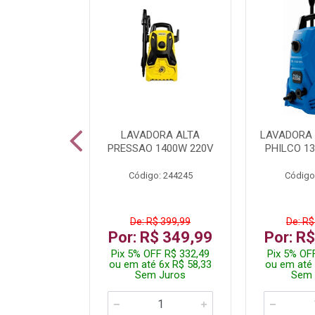
TURA ELETR
LAVADORA ALTA
LAVADORA 
00W BLIST
PRESSAO 1400W 220V
PHILCO 13
: 225294
Código: 244245
Código
De: R$ 399,99
De: R$
229,99
Por: R$ 349,99
Por: R
F R$ 218,49
Pix 5% OFF R$ 332,49
Pix 5% OF
 4x R$ 57,50
ou em até 6x R$ 58,33
ou em até 
 Juros
Sem Juros
Sem 