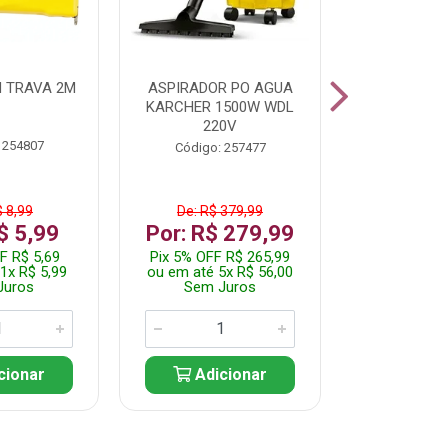
 TRAVA 2M
ASPIRADOR PO AGUA
KIT FERRAM
KARCHER 1500W WDL
220V
 254807
Código:
Código: 257477
$ 8,99
De: R$ 379,99
De: R$
$ 5,99
Por: R$ 279,99
Por: R$
F R$ 5,69
Pix 5% OFF R$ 265,99
Pix 5% OFF
1x R$ 5,99
ou em até 5x R$ 56,00
ou em até 1
Juros
Sem Juros
Sem J
cionar
Adicionar
Adic