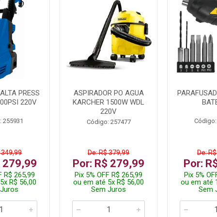
ALTA PRESS
ASPIRADOR PO AGUA
PARAFUSADE
00PSI 220V
KARCHER 1500W WDL
BAT
220V
: 255931
Código:
Código: 257477
 349,99
De: R$ 379,99
De: R$
$ 279,99
Por: R$ 279,99
Por: R
F R$ 265,99
Pix 5% OFF R$ 265,99
Pix 5% OF
5x R$ 56,00
ou em até 5x R$ 56,00
ou em até 
Juros
Sem Juros
Sem 