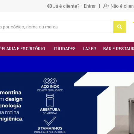
|
Já é cliente? - Entrar
Não é clien
PELARIA E ESCRITÓRIO
UTILIDADES
LAZER
BAR E RESTAU