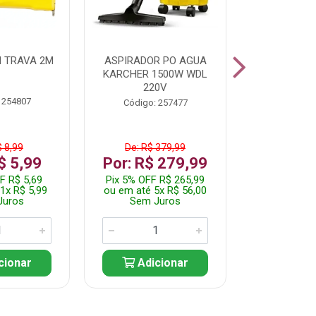
 TRAVA 2M
ASPIRADOR PO AGUA
KIT FERRAM
KARCHER 1500W WDL
220V
 254807
Código:
Código: 257477
$ 8,99
De: R$ 379,99
De: R$
$ 5,99
Por: R$ 279,99
Por: R$
F R$ 5,69
Pix 5% OFF R$ 265,99
Pix 5% OFF
1x R$ 5,99
ou em até 5x R$ 56,00
ou em até 1
Juros
Sem Juros
Sem J
cionar
Adicionar
Adic