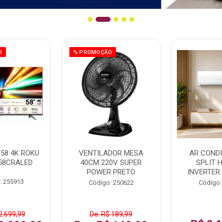
O
% PROMOÇÃO
58 4K ROKU
VENTILADOR MESA
AR COND
58CRALED
40CM 220V SUPER
SPLIT 
POWER PRETO
INVERTER
: 255913
Código: 250622
Código:
2.699,99
De: R$ 189,99