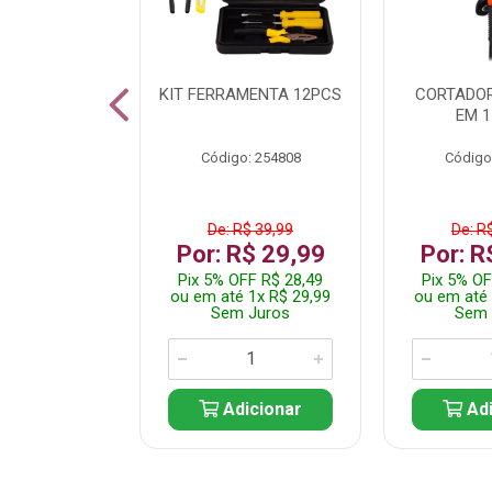
 INOX WALK
KIT FERRAMENTA 12PCS
CORTADOR
ED511413
EM 1
: 250455
Código: 254808
Código
$ 24,99
De: R$ 39,99
De: R
R$ 14,99
Por: R$ 29,99
Por: R
FF R$ 14,24
Pix 5% OFF R$ 28,49
Pix 5% OF
 1x R$ 14,99
ou em até 1x R$ 29,99
ou em até 
 Juros
Sem Juros
Sem 
icionar
Adicionar
Adi