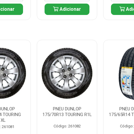
cionar
Adicionar
Adi
DUNLOP
PNEU DUNLOP
PNEU 
4 TOURING
175/70R13 TOURING R1L
175/65R14 
1XL
Código: 261082
Código:
: 261081