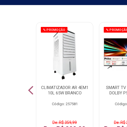
ÃO
% PROMOÇÃO
% PROMOÇÃ
 43 FULL HD
CLIMATIZADOR AR 4EM1
SMART TV 
LBY P43CRA
10L 65W BRANCO
DOLBY P
: 256519
Código: 257581
Código
 1.599,99
De: R$ 359,99
De: R$ 