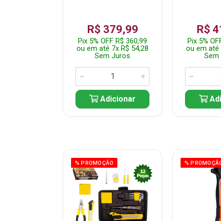
359,99
R$ 379,99
R$ 4
F R$ 341,99
Pix 5% OFF R$ 360,99
Pix 5% OF
 7x R$ 51,43
ou em até 7x R$ 54,28
ou em até 
 Juros
Sem Juros
Sem 
icionar
Adicionar
Adi
ÃO
% PROMOÇÃO
% PROMOÇÃ