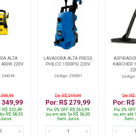
RA ALTA
LAVADORA ALTA PRESS
ASPIRADO
1400W 220V
PHILCO 1300PSI 220V
KARCHER 
22
: 244245
Código: 255931
Código:
 399,99
De: R$ 349,99
De: R$
$ 349,99
Por: R$ 279,99
Por: R$
F R$ 332,49
Pix 5% OFF R$ 265,99
Pix 5% OFF
6x R$ 58,33
ou em até 5x R$ 56,00
ou em até 
Juros
Sem Juros
Sem 