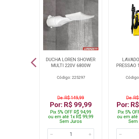
A LED TKL
DUCHA LOREN SHOWER
LAVADO
W 6500K
MULTI 220V 6800W
PRESSAO 
: 236917
Código: 225297
Código
R$ 4,99
De: R$ 149,99
De: R$
R$ 3,99
Por: R$ 99,99
Por: R
FF R$ 3,79
Pix 5% OFF R$ 94,99
Pix 5% OF
 1x R$ 3,99
ou em até 1x R$ 99,99
ou em até 
 Juros
Sem Juros
Sem 