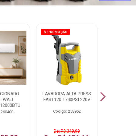
% PROMOÇÃO
ICIONADO
LAVADORA ALTA PRESS
CLIMATIZ
HI WALL
FAST120 1740PSI 220V
JUMBO 75L
 12000BTU
Código: 258962
Código:
 260400
De: R$ 349,99