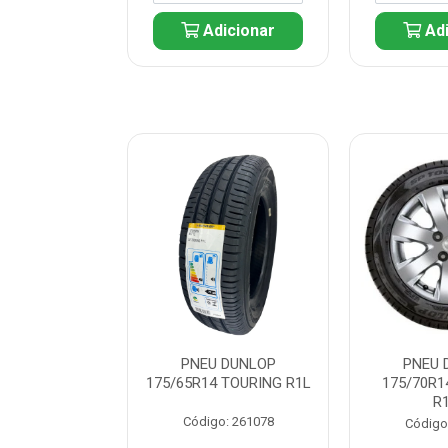
icionar
Adicionar
Adi
 DUNLOP
PNEU DUNLOP
PNEU 
 TOURING R1L
175/65R14 TOURING R1L
175/70R1
R
: 261082
Código: 261078
Código