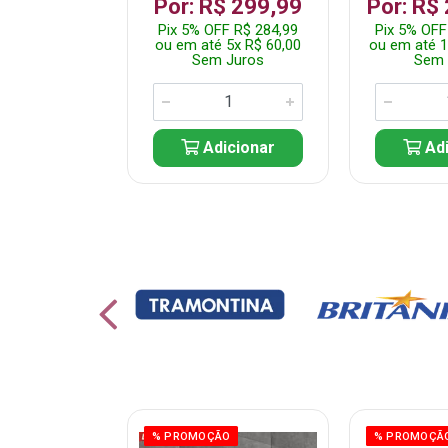
 1.349,99
Por: R$ 299,99
Por: R$
 R$ 1.282,49
Pix 5% OFF R$ 284,99
Pix 5% OFF
10x R$ 135,00
ou em até 5x R$ 60,00
ou em até 1
 Juros
Sem Juros
Sem 
icionar
Adicionar
Adi
ÃO
% PROMOÇÃO
% PROMOÇÃ