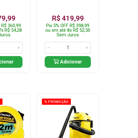
79,99
R$ 419,99
R$ 35
 R$ 360,99
Pix 5% OFF R$ 398,99
Pix 5% OFF
7x R$ 54,28
ou em até 8x R$ 52,50
ou em até 7
Juros
Sem Juros
Sem J
cionar
Adicionar
Adic
O
% PROMOÇÃO
% PROMOÇÃO