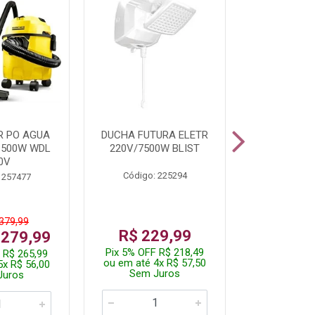
R PO AGUA
DUCHA FUTURA ELETR
PARAFUSADE
1500W WDL
220V/7500W BLIST
BATE
0V
Código: 225294
Código:
 257477
 379,99
De: R$
R$ 229,99
 279,99
Por: R$
Pix 5% OFF R$ 218,49
 R$ 265,99
Pix 5% OFF
ou em até 4x R$ 57,50
5x R$ 56,00
ou em até 1
Sem Juros
Juros
Sem J