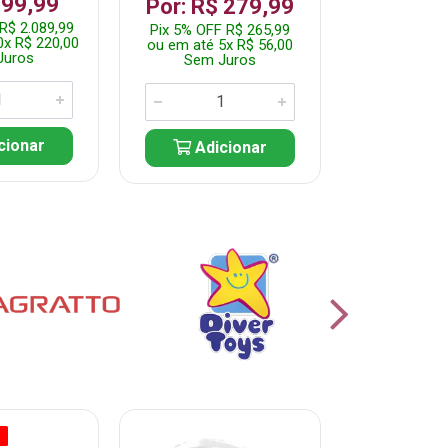
199,99
R$ 1.2
Por: R$ 279,99
R$ 2.089,99
Pix 5% OFF 
Pix 5% OFF R$ 265,99
0x R$ 220,00
ou em até 10
ou em até 5x R$ 56,00
Juros
Sem J
Sem Juros
cionar
Adic
Adicionar
O
% PROMOÇÃO