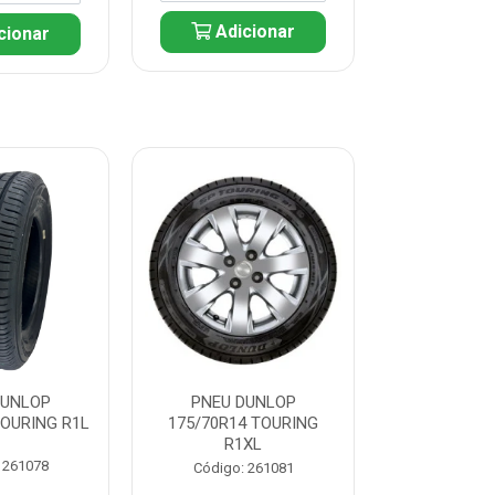
Adicionar
cionar
Adic
DUNLOP
PNEU DUNLOP
PNEU D
TOURING R1L
175/70R14 TOURING
175/70R13 T
R1XL
 261078
Código:
Código: 261081