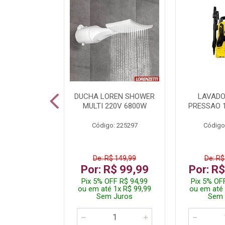
A LED TKL
DUCHA LOREN SHOWER
LAVADO
W 6500K
MULTI 220V 6800W
PRESSAO 
: 236917
Código: 225297
Código
R$ 4,99
De: R$ 149,99
De: R$
R$ 3,99
Por: R$ 99,99
Por: R
FF R$ 3,79
Pix 5% OFF R$ 94,99
Pix 5% OF
 1x R$ 3,99
ou em até 1x R$ 99,99
ou em até 
 Juros
Sem Juros
Sem 