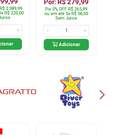
199,99
R$ 1.2
Por: R$ 279,99
R$ 2.089,99
Pix 5% OFF 
Pix 5% OFF R$ 265,99
0x R$ 220,00
ou em até 10
ou em até 5x R$ 56,00
Juros
Sem J
Sem Juros
cionar
Adic
Adicionar
O
% PROMOÇÃO