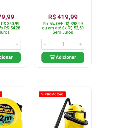
79,99
R$ 419,99
R$ 35
 R$ 360,99
Pix 5% OFF R$ 398,99
Pix 5% OFF
7x R$ 54,28
ou em até 8x R$ 52,50
ou em até 7
Juros
Sem Juros
Sem J
cionar
Adicionar
Adic
O
% PROMOÇÃO
% PROMOÇÃO