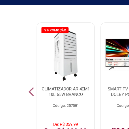
ÃO
% PROMOÇÃO
 43 FULL HD
CLIMATIZADOR AR 4EM1
SMART TV 
LBY P43CRA
10L 65W BRANCO
DOLBY P
: 256519
Código: 257581
Código
 1.599,99
De: R$ 359,99