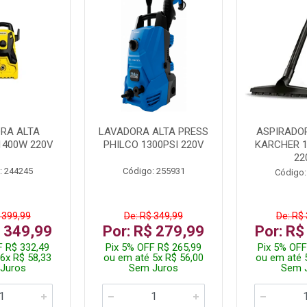
RA ALTA
LAVADORA ALTA PRESS
ASPIRADO
1400W 220V
PHILCO 1300PSI 220V
KARCHER 
22
: 244245
Código: 255931
Código:
 399,99
De: R$ 349,99
De: R$
$ 349,99
Por: R$ 279,99
Por: R$
F R$ 332,49
Pix 5% OFF R$ 265,99
Pix 5% OFF
6x R$ 58,33
ou em até 5x R$ 56,00
ou em até 
Juros
Sem Juros
Sem 