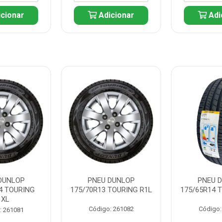
cionar
Adicionar
Adi
DUNLOP
PNEU DUNLOP
PNEU 
4 TOURING
175/70R13 TOURING R1L
175/65R14 
1XL
Código: 261082
Código:
: 261081