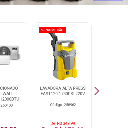
% PROMOÇÃO
ICIONADO
LAVADORA ALTA PRESS
CLIMATIZ
HI WALL
FAST120 1740PSI 220V
JUMBO 75L
 12000BTU
Código: 258962
Código:
 260400
De: R$ 349,99