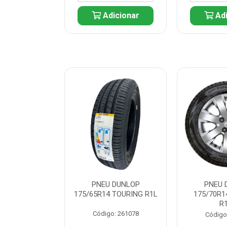
icionar
Adicionar
Adi
 DUNLOP
PNEU DUNLOP
PNEU 
 TOURING R1L
175/65R14 TOURING R1L
175/70R1
R
: 261082
Código: 261078
Código