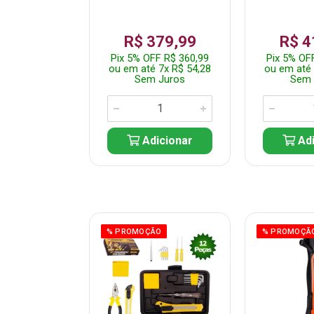
359,99
R$ 379,99
R$ 4
F R$ 341,99
Pix 5% OFF R$ 360,99
Pix 5% OF
 7x R$ 51,43
ou em até 7x R$ 54,28
ou em até 
 Juros
Sem Juros
Sem 
icionar
Adicionar
Adi
ÃO
% PROMOÇÃO
% PROMOÇÃ