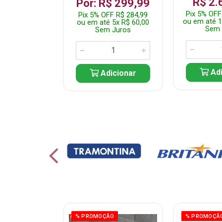
R$ 2.
 1.349,99
Por: R$ 299,99
Pix 5% OFF
 R$ 1.282,49
Pix 5% OFF R$ 284,99
ou em até 1
10x R$ 135,00
ou em até 5x R$ 60,00
Sem 
 Juros
Sem Juros
Adi
icionar
Adicionar
ÃO
% PROMOÇÃO
% PROMOÇÃ