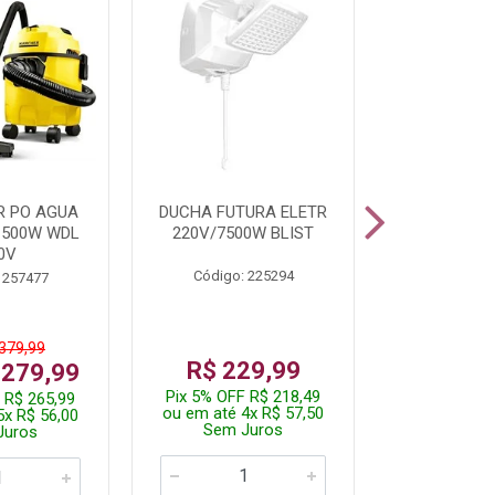
R PO AGUA
DUCHA FUTURA ELETR
PARAFUSADE
1500W WDL
220V/7500W BLIST
BATE
0V
Código: 225294
Código:
 257477
 379,99
De: R$
R$ 229,99
 279,99
Por: R$
Pix 5% OFF R$ 218,49
 R$ 265,99
Pix 5% OFF
ou em até 4x R$ 57,50
5x R$ 56,00
ou em até 1
Sem Juros
Juros
Sem J