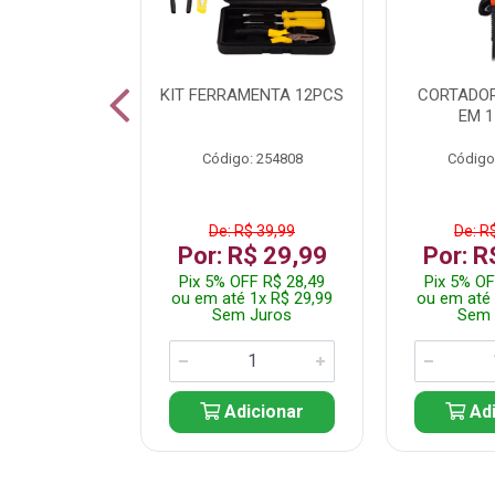
 INOX WALK
KIT FERRAMENTA 12PCS
CORTADOR
ED511413
EM 1
: 250455
Código: 254808
Código
$ 24,99
De: R$ 39,99
De: R
R$ 14,99
Por: R$ 29,99
Por: R
FF R$ 14,24
Pix 5% OFF R$ 28,49
Pix 5% OF
 1x R$ 14,99
ou em até 1x R$ 29,99
ou em até 
 Juros
Sem Juros
Sem 
icionar
Adicionar
Adi