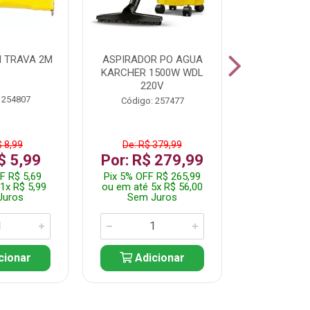
 TRAVA 2M
ASPIRADOR PO AGUA
KIT FERRAM
KARCHER 1500W WDL
220V
 254807
Código:
Código: 257477
$ 8,99
De: R$ 379,99
De: R$
$ 5,99
Por: R$ 279,99
Por: R$
F R$ 5,69
Pix 5% OFF R$ 265,99
Pix 5% OFF
1x R$ 5,99
ou em até 5x R$ 56,00
ou em até 1
Juros
Sem Juros
Sem J
cionar
Adicionar
Adic