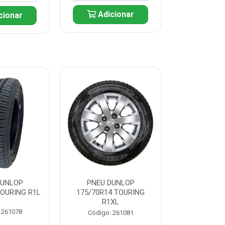
Adicionar
cionar
Adic
DUNLOP
PNEU DUNLOP
PNEU D
TOURING R1L
175/70R14 TOURING
175/70R13 T
R1XL
 261078
Código:
Código: 261081