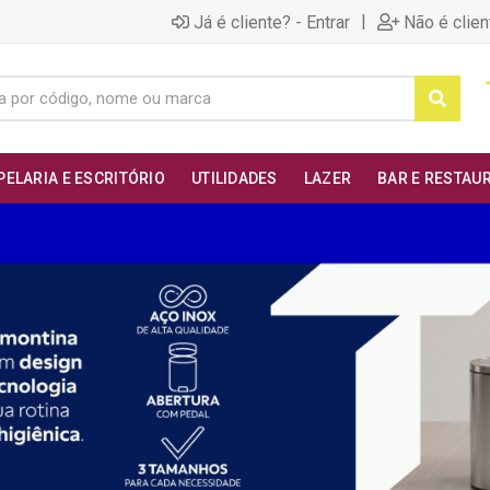
|
Já é cliente? - Entrar
Não é clien
PELARIA E ESCRITÓRIO
UTILIDADES
LAZER
BAR E RESTAU