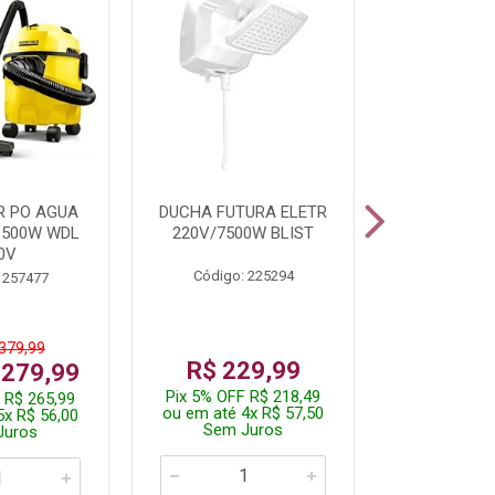
R PO AGUA
DUCHA FUTURA ELETR
PARAFUSADE
1500W WDL
220V/7500W BLIST
BATE
0V
Código: 225294
Código:
 257477
 379,99
De: R$
R$ 229,99
 279,99
Por: R$
Pix 5% OFF R$ 218,49
 R$ 265,99
Pix 5% OFF
ou em até 4x R$ 57,50
5x R$ 56,00
ou em até 1
Sem Juros
Juros
Sem J