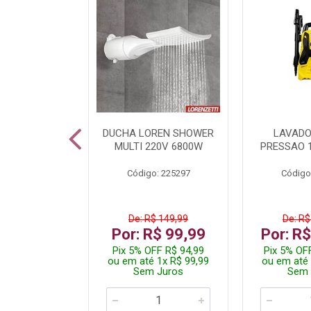
A LED TKL
DUCHA LOREN SHOWER
LAVADO
W 6500K
MULTI 220V 6800W
PRESSAO 
: 236917
Código: 225297
Código
R$ 4,99
De: R$ 149,99
De: R$
R$ 3,99
Por: R$ 99,99
Por: R
FF R$ 3,79
Pix 5% OFF R$ 94,99
Pix 5% OF
 1x R$ 3,99
ou em até 1x R$ 99,99
ou em até 
 Juros
Sem Juros
Sem 