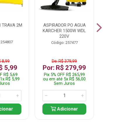
 TRAVA 2M
ASPIRADOR PO AGUA
KIT FERRAM
KARCHER 1500W WDL
220V
 254807
Código:
Código: 257477
$ 8,99
De: R$ 379,99
De: R$
$ 5,99
Por: R$ 279,99
Por: R$
F R$ 5,69
Pix 5% OFF R$ 265,99
Pix 5% OFF
1x R$ 5,99
ou em até 5x R$ 56,00
ou em até 1
Juros
Sem Juros
Sem J
cionar
Adicionar
Adic