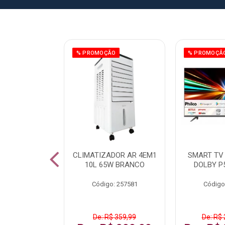
% PROMOÇÃO
% PROMOÇÃ
IZADOR AR
CLIMATIZADOR AR 4EM1
SMART TV 
5L 120W BR
10L 65W BRANCO
DOLBY P
: 259016
Código: 257581
Código
De: R$ 359,99
De: R$ 