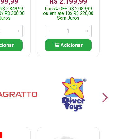
999,99
R$ 2.199,99
Por: R$
R$ 2.849,99
Pix 5% OFF R$ 2.089,99
Pix 5% OFF
0x R$ 300,00
ou em até 10x R$ 220,00
ou em até 5
Juros
Sem Juros
Sem J
cionar
Adicionar
Adic
O
% PROMOÇÃO