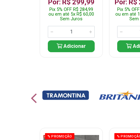
799,99
Por: R$ 299,99
Por: R$
F R$ 759,99
Pix 5% OFF R$ 284,99
Pix 5% OFF
10x R$ 80,00
ou em até 5x R$ 60,00
ou em até 1
 Juros
Sem Juros
Sem 
icionar
Adicionar
Adi
ÃO
% PROMOÇÃO
% PROMOÇÃ