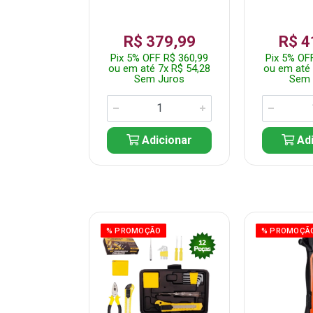
359,99
R$ 379,99
R$ 4
F R$ 341,99
Pix 5% OFF R$ 360,99
Pix 5% OF
 7x R$ 51,43
ou em até 7x R$ 54,28
ou em até 
 Juros
Sem Juros
Sem 
icionar
Adicionar
Adi
ÃO
% PROMOÇÃO
% PROMOÇÃ