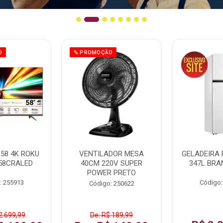
O
% PROMOÇÃO
58 4K ROKU
VENTILADOR MESA
GELADEIRA 
58CRALED
40CM 220V SUPER
347L BRA
POWER PRETO
: 255913
Código:
Código: 250622
2.699,99
De: R$ 189,99