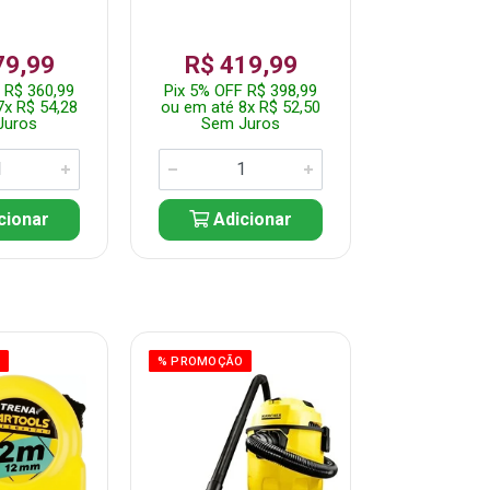
79,99
R$ 419,99
R$ 35
 R$ 360,99
Pix 5% OFF R$ 398,99
Pix 5% OFF
7x R$ 54,28
ou em até 8x R$ 52,50
ou em até 7
Juros
Sem Juros
Sem J
cionar
Adicionar
Adic
O
% PROMOÇÃO
% PROMOÇÃO