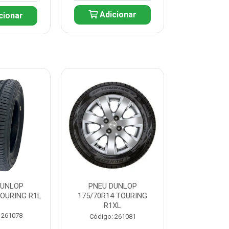
Adicionar
cionar
Adic
DUNLOP
PNEU DUNLOP
PNEU D
TOURING R1L
175/70R14 TOURING
175/70R13 T
R1XL
 261078
Código:
Código: 261081