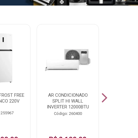
% PROMOÇÃO
FROST FREE
AR CONDICIONADO
LAVADORA A
NCO 220V
SPLIT HI WALL
FAST120 17
INVERTER 12000BTU
 255967
Código:
Código: 260400
De: R$ 