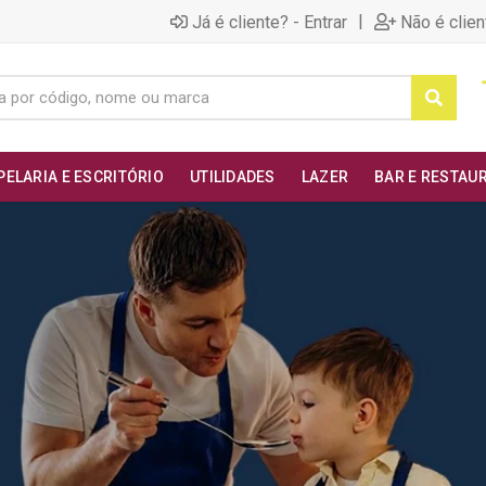
|
Já é cliente? - Entrar
Não é clien
PELARIA E ESCRITÓRIO
UTILIDADES
LAZER
BAR E RESTAU