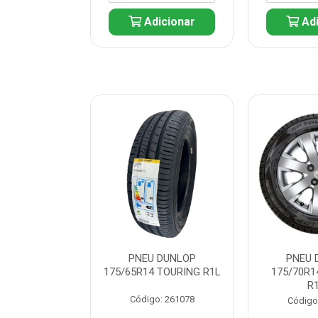
icionar
Adicionar
Adi
 DUNLOP
PNEU DUNLOP
PNEU 
 TOURING R1L
175/65R14 TOURING R1L
175/70R1
R
: 261082
Código: 261078
Código