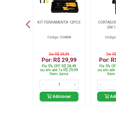
 INOX WALK
KIT FERRAMENTA 12PCS
CORTADOR
ED511413
EM 1
: 250455
Código: 254808
Código
$ 24,99
De: R$ 39,99
De: R
R$ 14,99
Por: R$ 29,99
Por: R
FF R$ 14,24
Pix 5% OFF R$ 28,49
Pix 5% OF
 1x R$ 14,99
ou em até 1x R$ 29,99
ou em até 
 Juros
Sem Juros
Sem 
icionar
Adicionar
Adi