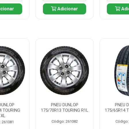
cionar
Adicionar
Adi
DUNLOP
PNEU DUNLOP
PNEU 
4 TOURING
175/70R13 TOURING R1L
175/65R14 
1XL
Código: 261082
Código:
: 261081