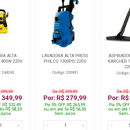
RA ALTA
LAVADORA ALTA PRESS
ASPIRADO
1400W 220V
PHILCO 1300PSI 220V
KARCHER 
22
: 244245
Código: 255931
Código:
 399,99
De: R$ 349,99
De: R$
$ 349,99
Por: R$ 279,99
Por: R$
F R$ 332,49
Pix 5% OFF R$ 265,99
Pix 5% OFF
6x R$ 58,33
ou em até 5x R$ 56,00
ou em até 
Juros
Sem Juros
Sem 