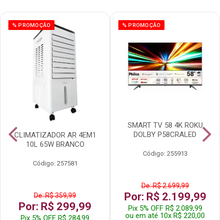
% PROMOÇÃO
% PROMOÇÃO
SMART TV 58 4K ROKU
DOLBY P58CRALED
CLIMATIZADOR AR 4EM1
10L 65W BRANCO
Código: 255913
Código: 257581
De: R$ 2.699,99
Por: R$ 2.199,99
De: R$ 359,99
Por: R$ 299,99
Pix 5% OFF R$ 2.089,99
ou em até 10x R$ 220,00
Pix 5% OFF R$ 284,99