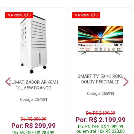
% PROMOÇÃO
% PROMOÇÃO
SMART TV 58 4K ROKU
DOLBY P58CRALED
CLIMATIZADOR AR 4EM1
10L 65W BRANCO
Código: 255913
Código: 257581
De: R$ 2.699,99
Por: R$ 2.199,99
De: R$ 359,99
Por: R$ 299,99
Pix 5% OFF R$ 2.089,99
ou em até 10x R$ 220,00
Pix 5% OFF R$ 284,99