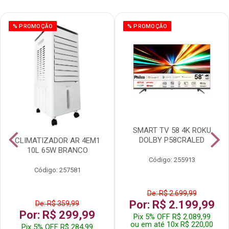
% PROMOÇÃO
% PROMOÇÃO
SMART TV 58 4K ROKU
DOLBY P58CRALED
CLIMATIZADOR AR 4EM1
10L 65W BRANCO
Código: 255913
Código: 257581
De: R$ 2.699,99
Por: R$ 2.199,99
De: R$ 359,99
Por: R$ 299,99
Pix 5% OFF R$ 2.089,99
ou em até 10x R$ 220,00
Pix 5% OFF R$ 284,99