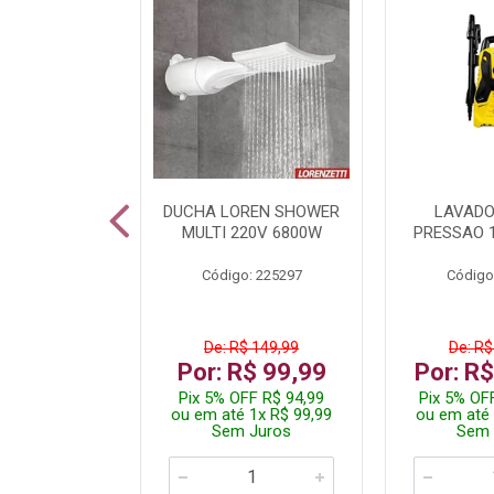
TURA ELETR
DUCHA LOREN SHOWER
LAVADO
00W BLIST
MULTI 220V 6800W
PRESSAO 
: 225294
Código: 225297
Código
De: R$ 149,99
De: R$
229,99
Por: R$ 99,99
Por: R
F R$ 218,49
Pix 5% OFF R$ 94,99
Pix 5% OF
 4x R$ 57,50
ou em até 1x R$ 99,99
ou em até 
 Juros
Sem Juros
Sem 