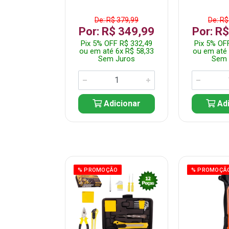
$ 359,99
De: R$ 379,99
De: R$
$ 299,99
Por: R$ 349,99
Por: R
F R$ 284,99
Pix 5% OFF R$ 332,49
Pix 5% OF
 5x R$ 60,00
ou em até 6x R$ 58,33
ou em até 
 Juros
Sem Juros
Sem 
icionar
Adicionar
Adi
ÃO
% PROMOÇÃO
% PROMOÇÃ