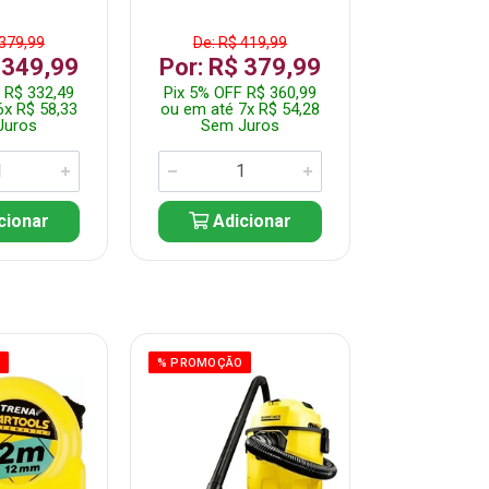
 379,99
De: R$ 419,99
De: R$ 
 349,99
Por: R$ 379,99
Por: R$
 R$ 332,49
Pix 5% OFF R$ 360,99
Pix 5% OFF
6x R$ 58,33
ou em até 7x R$ 54,28
ou em até 5
Juros
Sem Juros
Sem J
cionar
Adicionar
Adic
O
% PROMOÇÃO
% PROMOÇÃO