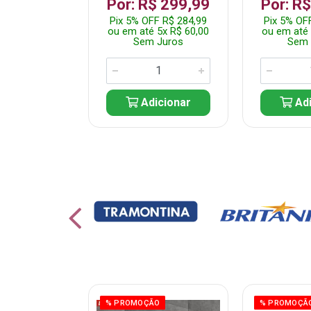
799,99
Por: R$ 299,99
Por: R
F R$ 759,99
Pix 5% OFF R$ 284,99
Pix 5% OF
10x R$ 80,00
ou em até 5x R$ 60,00
ou em até 
 Juros
Sem Juros
Sem 
icionar
Adicionar
Adi
% PROMOÇÃO
% PROMOÇÃ