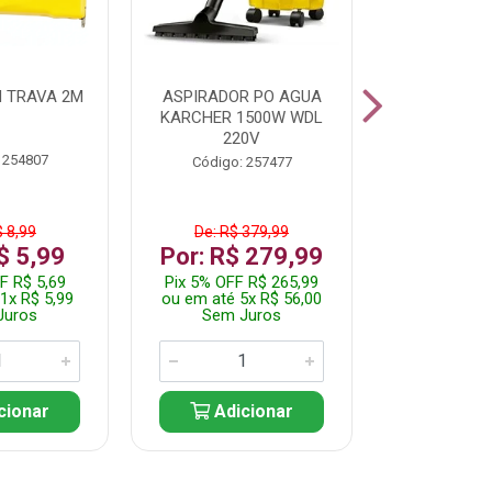
 TRAVA 2M
ASPIRADOR PO AGUA
KIT FERRAM
KARCHER 1500W WDL
220V
 254807
Código:
Código: 257477
$ 8,99
De: R$ 379,99
De: R$
$ 5,99
Por: R$ 279,99
Por: R$
F R$ 5,69
Pix 5% OFF R$ 265,99
Pix 5% OFF
1x R$ 5,99
ou em até 5x R$ 56,00
ou em até 1
Juros
Sem Juros
Sem J
cionar
Adicionar
Adic