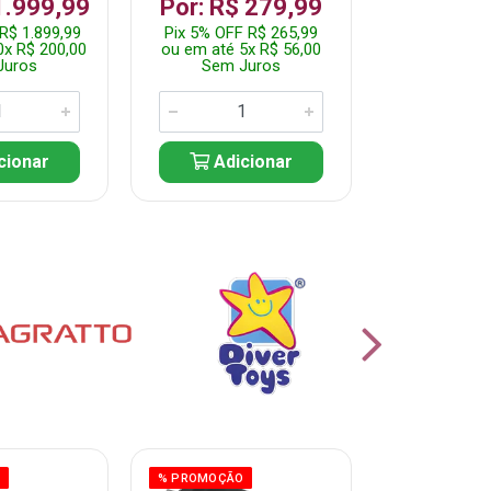
R$ 1.2
1.999,99
Por: R$ 279,99
Pix 5% OFF 
R$ 1.899,99
Pix 5% OFF R$ 265,99
ou em até 10
0x R$ 200,00
ou em até 5x R$ 56,00
Sem J
Juros
Sem Juros
Adic
cionar
Adicionar
O
% PROMOÇÃO
% PROMOÇÃO