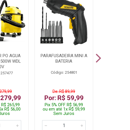
R PO AGUA
PARAFUSADEIRA MINI A
KIT FERRAM
1500W WDL
BATERIA
0V
Código: 254801
Código:
 257477
 379,99
De: R$ 89,99
De: R$
 279,99
Por: R$ 59,99
Por: R$
 R$ 265,99
Pix 5% OFF R$ 56,99
Pix 5% OFF
5x R$ 56,00
ou em até 1x R$ 59,99
ou em até 1
Juros
Sem Juros
Sem J