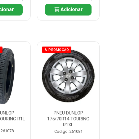
cionar
Adicionar
Adic
O
% PROMOÇÃO
% PROMOÇÃO
DUNLOP
PNEU DUNLOP
PNEU D
TOURING R1L
175/70R14 TOURING
175/70R13 T
R1XL
 261078
Código:
Código: 261081