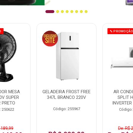
O
% PROMOÇÃ
DOR MESA
GELADEIRA FROST FREE
AR COND
0V SUPER
347L BRANCO 220V
SPLIT 
 PRETO
INVERTER
Código: 255967
: 250622
Código:
 189,99
De: R$ 