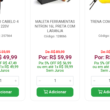
 CABELO 4
MALETA FERRAMENTAS
TRENA COM
 220V
NITRON 16L PRETA COM
LARANJA
: 257564
Código:
Código: 128066
$ 59,99
De: R$ 89,99
De: R
$ 49,99
Por: R$ 59,99
Por: R
F R$ 47,49
Pix 5% OFF R$ 56,99
Pix 5% OF
1x R$ 49,99
ou em até 1x R$ 59,99
ou em até 
Juros
Sem Juros
Sem 
cionar
Adicionar
Adi