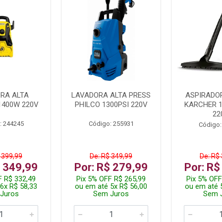
RA ALTA
LAVADORA ALTA PRESS
ASPIRADO
1400W 220V
PHILCO 1300PSI 220V
KARCHER 
22
: 244245
Código: 255931
Código:
 399,99
De: R$ 349,99
De: R$
$ 349,99
Por: R$ 279,99
Por: R$
F R$ 332,49
Pix 5% OFF R$ 265,99
Pix 5% OFF
6x R$ 58,33
ou em até 5x R$ 56,00
ou em até 
Juros
Sem Juros
Sem 