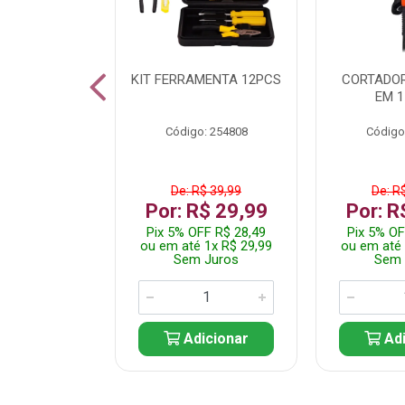
 INOX WALK
KIT FERRAMENTA 12PCS
CORTADOR
ED511413
EM 1
: 250455
Código: 254808
Código
$ 24,99
De: R$ 39,99
De: R
R$ 14,99
Por: R$ 29,99
Por: R
FF R$ 14,24
Pix 5% OFF R$ 28,49
Pix 5% OF
 1x R$ 14,99
ou em até 1x R$ 29,99
ou em até 
 Juros
Sem Juros
Sem 
icionar
Adicionar
Adi