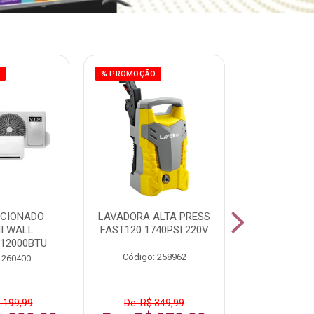
O
% PROMOÇÃO
ICIONADO
LAVADORA ALTA PRESS
CLIMATIZ
HI WALL
FAST120 1740PSI 220V
JUMBO 75L
 12000BTU
Código: 258962
Código:
 260400
2.199,99
De: R$ 349,99