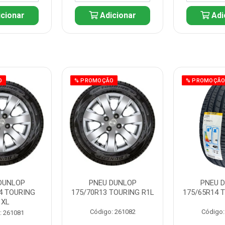
cionar
Adicionar
Adi
O
% PROMOÇÃO
% PROMOÇÃ
DUNLOP
PNEU DUNLOP
PNEU 
4 TOURING
175/70R13 TOURING R1L
175/65R14 
1XL
Código: 261082
Código:
: 261081