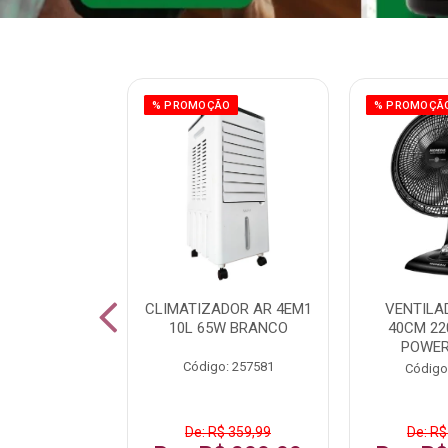
% PROMOÇÃO
% PROMOÇÃ
IZADOR AR
CLIMATIZADOR AR 4EM1
VENTILA
5L 120W BR
10L 65W BRANCO
40CM 22
POWER
: 259016
Código: 257581
Código
De: R$ 359,99
De: R$