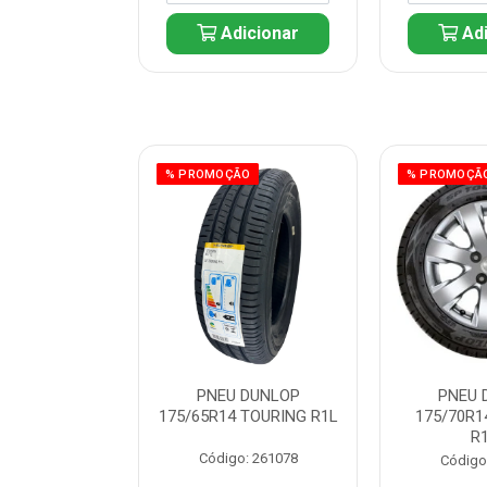
icionar
Adicionar
Adi
ÃO
% PROMOÇÃO
% PROMOÇÃ
 DUNLOP
PNEU DUNLOP
PNEU 
 TOURING R1L
175/65R14 TOURING R1L
175/70R1
R
: 261082
Código: 261078
Código