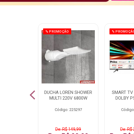
ÃO
% PROMOÇÃO
% PROMOÇÃ
 43 FULL HD
DUCHA LOREN SHOWER
SMART TV 
LBY P43CRA
MULTI 220V 6800W
DOLBY P
: 256519
Código: 225297
Código
 1.599,99
De: R$ 149,99
De: R$ 