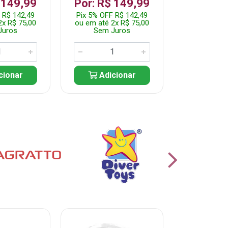
 149,99
Por: R$ 149,99
Por: R$
 R$ 142,49
Pix 5% OFF R$ 142,49
Pix 5% OFF
2x R$ 75,00
ou em até 2x R$ 75,00
ou em até 2
Juros
Sem Juros
Sem J
cionar
Adicionar
Adic
% PROMOÇÃO