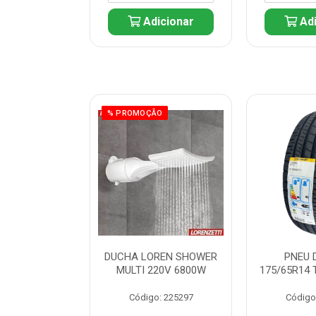
icionar
Adicionar
Adi
% PROMOÇÃO
 DUNLOP
DUCHA LOREN SHOWER
PNEU 
 TOURING R1L
MULTI 220V 6800W
175/65R14 
: 261082
Código: 225297
Código