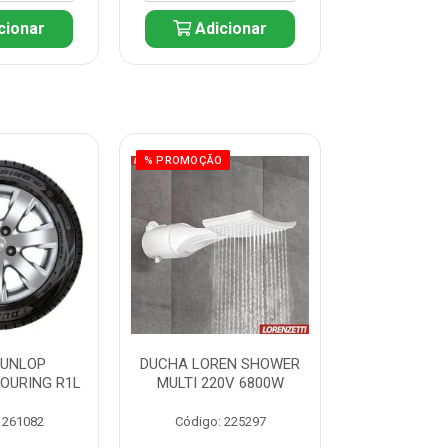
cionar
Adicionar
Adic
% PROMOÇÃO
DUNLOP
DUCHA LOREN SHOWER
PNEU D
TOURING R1L
MULTI 220V 6800W
175/65R14 T
 261082
Código: 225297
Código: