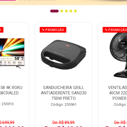
O
% PROMOÇÃO
% PROMOÇÃ
58 4K ROKU
SANDUICHEIRA GRILL
VENTILA
58CRALED
ANTIADERENTE SAN230
40CM 22
750W PRETO
POWER
: 255913
Código: 255961
Código:
2.699,99
De: R$ 89,99
De: R$