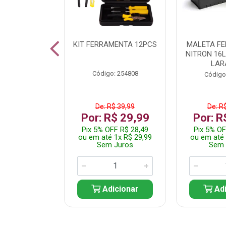
 INOX WALK
KIT FERRAMENTA 12PCS
MALETA F
ED511413
NITRON 16
LAR
: 250455
Código: 254808
Código
$ 24,99
De: R$ 39,99
De: R
R$ 14,99
Por: R$ 29,99
Por: R
FF R$ 14,24
Pix 5% OFF R$ 28,49
Pix 5% OF
 1x R$ 14,99
ou em até 1x R$ 29,99
ou em até 
 Juros
Sem Juros
Sem 
icionar
Adicionar
Adi