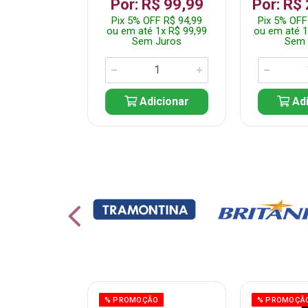
 1.349,99
Por: R$ 99,99
Por: R$
 R$ 1.282,49
Pix 5% OFF R$ 94,99
Pix 5% OFF
10x R$ 135,00
ou em até 1x R$ 99,99
ou em até 1
 Juros
Sem Juros
Sem 
icionar
Adicionar
Adi
% PROMOÇÃO
% PROMOÇÃ