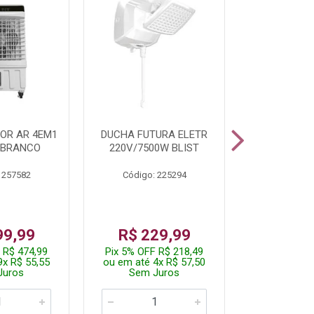
OR AR 4EM1
DUCHA FUTURA ELETR
PARAFUSADE
 BRANCO
220V/7500W BLIST
BATE
 257582
Código: 225294
Código:
De: R$
99,99
R$ 229,99
Por: R$
 R$ 474,99
Pix 5% OFF R$ 218,49
Pix 5% OFF
9x R$ 55,55
ou em até 4x R$ 57,50
ou em até 1
Juros
Sem Juros
Sem J