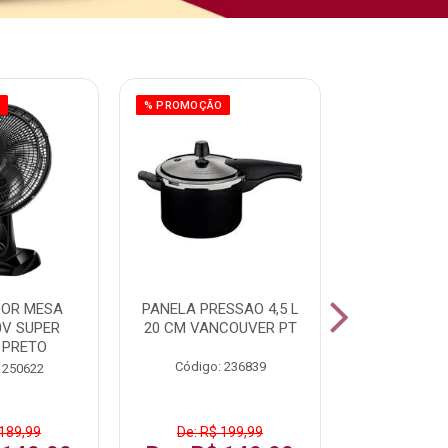
O
% PROMOÇÃO
% PROMOÇÃO
DOR MESA
PANELA PRESSAO 4,5 L
PANELA 
0V SUPER
20 CM VANCOUVER PT
VANCOUVE
 PRETO
4,5L
Código: 236839
 250622
Código:
 189,99
De: R$ 199,99
De: R$ 