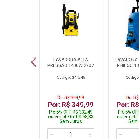
DICIONADO
LAVADORA ALTA
LAVADORA 
 HI WALL
PRESSAO 1400W 220V
PHILCO 13
R 12000BTU
Código: 244245
Código
: 260400
De: R$ 399,99
De: R$
.199,99
Por: R$ 349,99
Por: R
 R$ 2.089,99
Pix 5% OFF R$ 332,49
Pix 5% OF
10x R$ 220,00
ou em até 6x R$ 58,33
ou em até 
 Juros
Sem Juros
Sem 