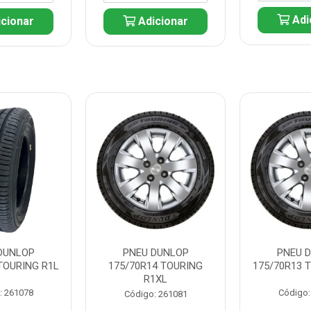
Adi
cionar
Adicionar
DUNLOP
PNEU DUNLOP
PNEU 
TOURING R1L
175/70R14 TOURING
175/70R13 
R1XL
: 261078
Código:
Código: 261081