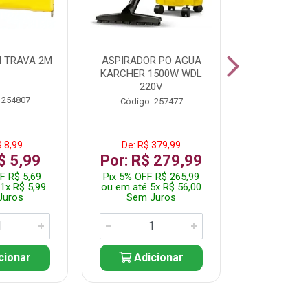
 TRAVA 2M
ASPIRADOR PO AGUA
KIT FERRAM
KARCHER 1500W WDL
220V
 254807
Código:
Código: 257477
$ 8,99
De: R$ 379,99
De: R$
$ 5,99
Por: R$ 279,99
Por: R$
F R$ 5,69
Pix 5% OFF R$ 265,99
Pix 5% OFF
1x R$ 5,99
ou em até 5x R$ 56,00
ou em até 1
Juros
Sem Juros
Sem J
cionar
Adicionar
Adic