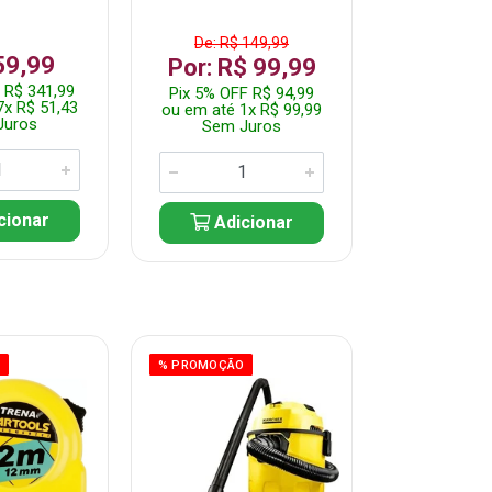
De: R$ 149,99
59,99
R$ 37
Por: R$ 99,99
 R$ 341,99
Pix 5% OFF
Pix 5% OFF R$ 94,99
7x R$ 51,43
ou em até 7
ou em até 1x R$ 99,99
Juros
Sem J
Sem Juros
cionar
Adic
Adicionar
O
% PROMOÇÃO
% PROMOÇÃO