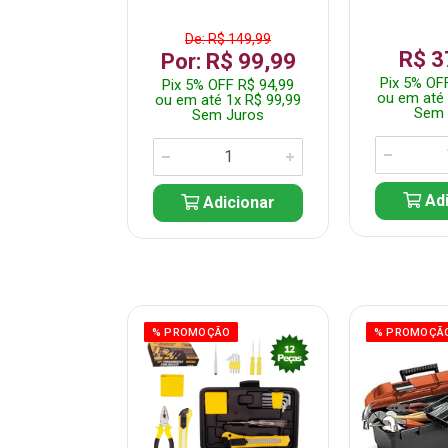
De: R$ 149,99
359,99
R$ 3
Por: R$ 99,99
F R$ 341,99
Pix 5% OF
Pix 5% OFF R$ 94,99
 7x R$ 51,43
ou em até 
ou em até 1x R$ 99,99
 Juros
Sem 
Sem Juros
icionar
Adi
Adicionar
ÃO
% PROMOÇÃO
% PROMOÇÃ