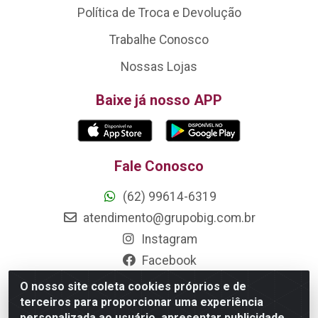
Política de Troca e Devolução
Trabalhe Conosco
Nossas Lojas
Baixe já nosso APP
Fale Conosco
(62) 99614-6319
atendimento@grupobig.com.br
Instagram
Facebook
O nosso site coleta cookies próprios e de
Formas de Pagamento
terceiros para proporcionar uma experiência
personalizada ao usuário, apresentar publicidade