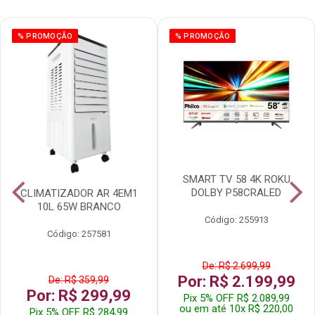
% PROMOÇÃO
% PROMOÇÃO
SMART TV 58 4K ROKU
DOLBY P58CRALED
CLIMATIZADOR AR 4EM1
10L 65W BRANCO
Código: 255913
Código: 257581
De: R$ 2.699,99
Por: R$ 2.199,99
De: R$ 359,99
Por: R$ 299,99
Pix 5% OFF R$ 2.089,99
ou em até 10x R$ 220,00
Pix 5% OFF R$ 284,99