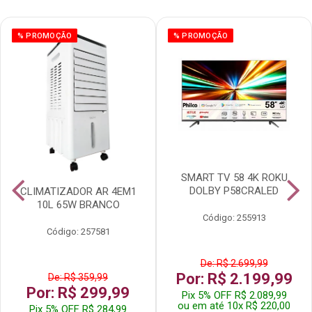
% PROMOÇÃO
% PROMOÇÃO
SMART TV 58 4K ROKU
DOLBY P58CRALED
CLIMATIZADOR AR 4EM1
10L 65W BRANCO
Código: 255913
Código: 257581
De: R$ 2.699,99
Por: R$ 2.199,99
De: R$ 359,99
Por: R$ 299,99
Pix 5% OFF R$ 2.089,99
ou em até 10x R$ 220,00
Pix 5% OFF R$ 284,99