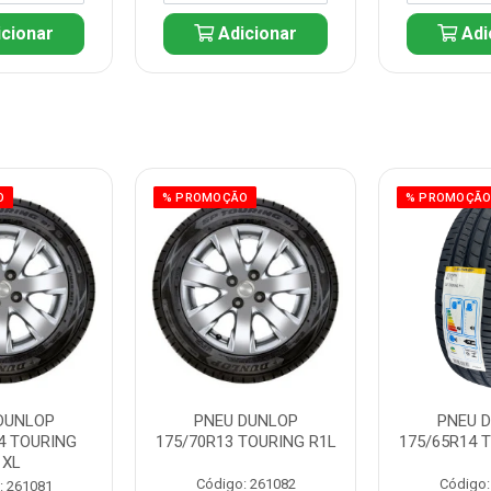
cionar
Adicionar
Adi
O
% PROMOÇÃO
% PROMOÇÃ
DUNLOP
PNEU DUNLOP
PNEU 
4 TOURING
175/70R13 TOURING R1L
175/65R14 
1XL
Código: 261082
Código:
: 261081