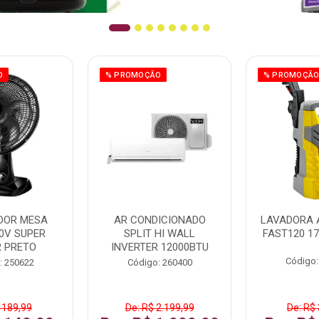
O
% PROMOÇÃO
% PROMOÇÃ
DOR MESA
AR CONDICIONADO
LAVADORA 
0V SUPER
SPLIT HI WALL
FAST120 17
 PRETO
INVERTER 12000BTU
Código:
: 250622
Código: 260400
 189,99
De: R$ 2.199,99
De: R$