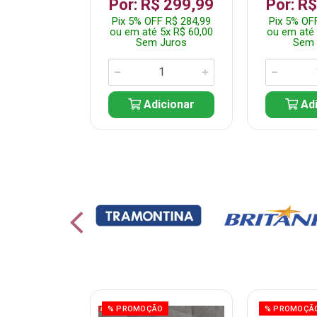
 1.349,99
Por: R$ 299,99
Por: R
 R$ 1.282,49
Pix 5% OFF R$ 284,99
Pix 5% OF
10x R$ 135,00
ou em até 5x R$ 60,00
ou em até 
 Juros
Sem Juros
Sem 
icionar
Adicionar
Adi
% PROMOÇÃO
% PROMOÇÃ