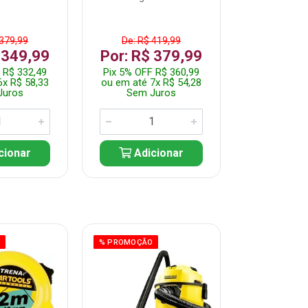
 379,99
De: R$ 419,99
De: R$ 
 349,99
Por: R$ 379,99
Por: R$
 R$ 332,49
Pix 5% OFF R$ 360,99
Pix 5% OFF
6x R$ 58,33
ou em até 7x R$ 54,28
ou em até 5
Juros
Sem Juros
Sem J
cionar
Adicionar
Adic
O
% PROMOÇÃO
% PROMOÇÃO