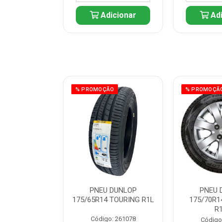
icionar
Adicionar
Adi
ÃO
% PROMOÇÃO
% PROMOÇÃ
 DUNLOP
PNEU DUNLOP
PNEU 
 TOURING R1L
175/65R14 TOURING R1L
175/70R1
R
: 261082
Código: 261078
Código