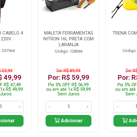
 CABELO 4
MALETA FERRAMENTAS
TRENA COM
 220V
NITRON 16L PRETA COM
LARANJA
: 257564
Código:
Código: 128066
$ 59,99
De: R$ 89,99
De: R
$ 49,99
Por: R$ 59,99
Por: R
F R$ 47,49
Pix 5% OFF R$ 56,99
Pix 5% OF
1x R$ 49,99
ou em até 1x R$ 59,99
ou em até 
Juros
Sem Juros
Sem 
cionar
Adicionar
Adi