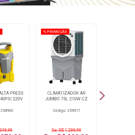
O
% PROMOÇÃO
% PROMOÇÃO
ALTA PRESS
CLIMATIZADOR AR
AR CONDI
40PSI 220V
JUMBO 75L 210W CZ
SPLIT H
INVERTER
 258962
Código: 259017
Código:
 349,99
De: R$ 1.299,99
De: R$ 1