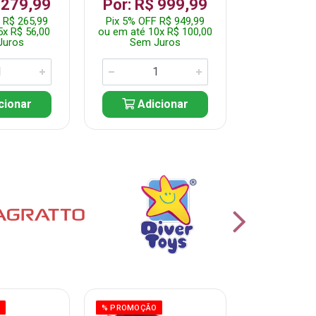
 279,99
Por: R$ 999,99
Por: R$ 
 R$ 265,99
Pix 5% OFF R$ 949,99
Pix 5% OFF 
5x R$ 56,00
ou em até 10x R$ 100,00
ou em até 10
Juros
Sem Juros
Sem J
cionar
Adicionar
Adic
O
% PROMOÇÃO
% PROMOÇÃO