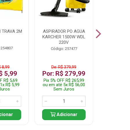
 TRAVA 2M
ASPIRADOR PO AGUA
KIT FERRAM
KARCHER 1500W WDL
220V
 254807
Código:
Código: 257477
$ 8,99
De: R$ 379,99
De: R$
$ 5,99
Por: R$ 279,99
Por: R$
F R$ 5,69
Pix 5% OFF R$ 265,99
Pix 5% OFF
1x R$ 5,99
ou em até 5x R$ 56,00
ou em até 1
Juros
Sem Juros
Sem J
cionar
Adicionar
Adic