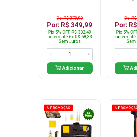
$ 359,99
De: R$ 379,99
De: R$
$ 299,99
Por: R$ 349,99
Por: R
F R$ 284,99
Pix 5% OFF R$ 332,49
Pix 5% OF
 5x R$ 60,00
ou em até 6x R$ 58,33
ou em até 
 Juros
Sem Juros
Sem 
icionar
Adicionar
Adi
ÃO
% PROMOÇÃO
% PROMOÇÃ