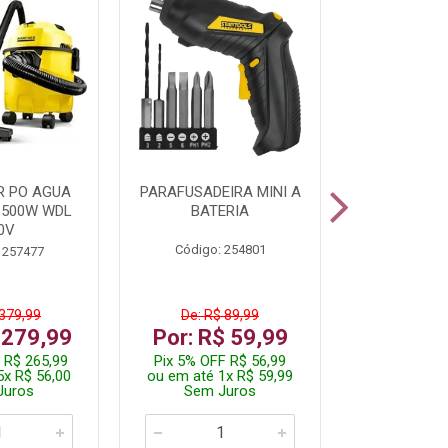
R PO AGUA
PARAFUSADEIRA MINI A
KIT FERRAM
1500W WDL
BATERIA
0V
Código: 254801
Código:
 257477
 379,99
De: R$ 89,99
De: R$
 279,99
Por: R$ 59,99
Por: R$
 R$ 265,99
Pix 5% OFF R$ 56,99
Pix 5% OFF
5x R$ 56,00
ou em até 1x R$ 59,99
ou em até 1
Juros
Sem Juros
Sem J