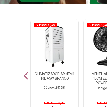
ÃO
% PROMOÇÃO
% PROMOÇÃ
 43 FULL HD
CLIMATIZADOR AR 4EM1
VENTILA
LBY P43CRA
10L 65W BRANCO
40CM 22
POWER
: 256519
Código: 257581
Código
 1.599,99
De: R$ 359,99
De: R$