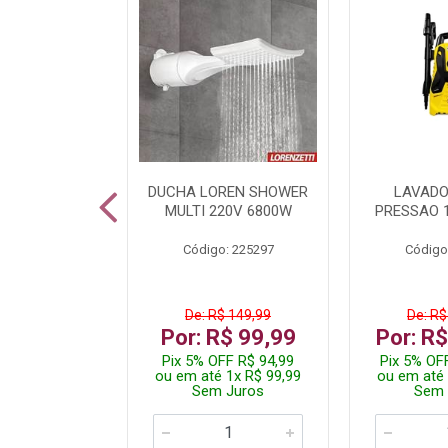
TURA ELETR
DUCHA LOREN SHOWER
LAVADO
00W BLIST
MULTI 220V 6800W
PRESSAO 
: 225294
Código: 225297
Código
De: R$ 149,99
De: R$
229,99
Por: R$ 99,99
Por: R
F R$ 218,49
Pix 5% OFF R$ 94,99
Pix 5% OF
 4x R$ 57,50
ou em até 1x R$ 99,99
ou em até 
 Juros
Sem Juros
Sem 