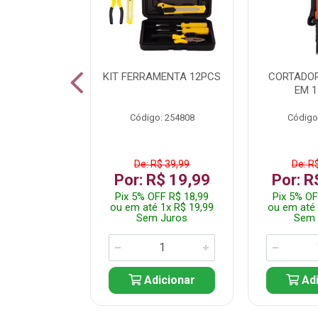
 INOX WALK
KIT FERRAMENTA 12PCS
CORTADOR
ED511413
EM 1
: 250455
Código: 254808
Código
$ 24,99
De: R$ 39,99
De: R
R$ 14,99
Por: R$ 19,99
Por: R
FF R$ 14,24
Pix 5% OFF R$ 18,99
Pix 5% OF
 1x R$ 14,99
ou em até 1x R$ 19,99
ou em até 
 Juros
Sem Juros
Sem 
icionar
Adicionar
Adi