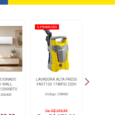
% PROMOÇÃO
ICIONADO
LAVADORA ALTA PRESS
CLIMATIZ
HI WALL
FAST120 1740PSI 220V
JUMBO 75L
 12000BTU
Código: 258962
Código:
 260400
De: R$ 349,99