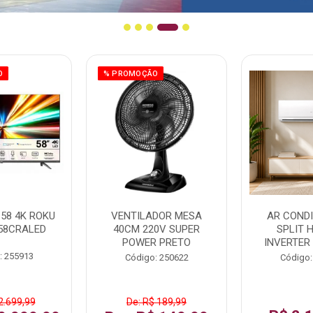
O
% PROMOÇÃO
58 4K ROKU
VENTILADOR MESA
AR COND
58CRALED
40CM 220V SUPER
SPLIT 
POWER PRETO
INVERTER
: 255913
Código: 250622
Código:
2.699,99
De: R$ 189,99