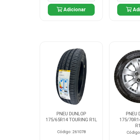
icionar
Adicionar
Adi
 DUNLOP
PNEU DUNLOP
PNEU 
 TOURING R1L
175/65R14 TOURING R1L
175/70R1
R
: 261082
Código: 261078
Código