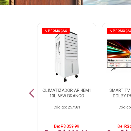
ÃO
% PROMOÇÃO
% PROMOÇÃ
 43 FULL HD
CLIMATIZADOR AR 4EM1
SMART TV 
LBY P43CRA
10L 65W BRANCO
DOLBY P
: 256519
Código: 257581
Código
 1.599,99
De: R$ 359,99
De: R$ 