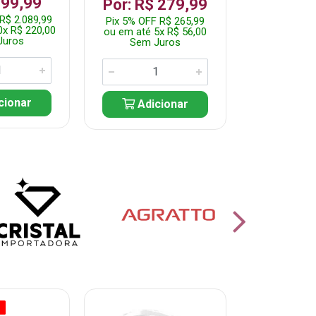
199,99
R$ 1.2
Por: R$ 279,99
R$ 2.089,99
Pix 5% OFF 
Pix 5% OFF R$ 265,99
0x R$ 220,00
ou em até 10
ou em até 5x R$ 56,00
Juros
Sem J
Sem Juros
cionar
Adic
Adicionar
O
% PROMOÇÃO