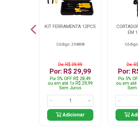
 INOX WALK
KIT FERRAMENTA 12PCS
CORTADOR
ED511413
EM 1
: 250455
Código: 254808
Código
$ 24,99
De: R$ 39,99
De: R
R$ 14,99
Por: R$ 29,99
Por: R
FF R$ 14,24
Pix 5% OFF R$ 28,49
Pix 5% OF
 1x R$ 14,99
ou em até 1x R$ 29,99
ou em até 
 Juros
Sem Juros
Sem 
icionar
Adicionar
Adi