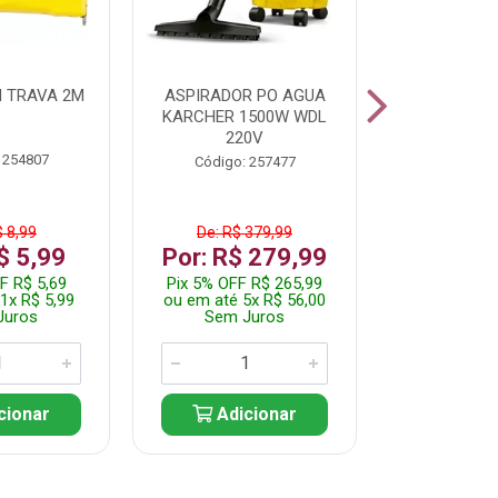
 TRAVA 2M
ASPIRADOR PO AGUA
KIT FERRAM
KARCHER 1500W WDL
220V
 254807
Código:
Código: 257477
$ 8,99
De: R$ 379,99
De: R$
$ 5,99
Por: R$ 279,99
Por: R$
F R$ 5,69
Pix 5% OFF R$ 265,99
Pix 5% OFF
1x R$ 5,99
ou em até 5x R$ 56,00
ou em até 1
Juros
Sem Juros
Sem J
cionar
Adicionar
Adic