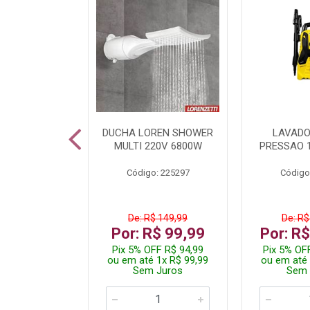
A LED TKL
DUCHA LOREN SHOWER
LAVADO
W 6500K
MULTI 220V 6800W
PRESSAO 
: 236917
Código: 225297
Código
R$ 4,99
De: R$ 149,99
De: R$
R$ 3,99
Por: R$ 99,99
Por: R
FF R$ 3,79
Pix 5% OFF R$ 94,99
Pix 5% OF
 1x R$ 3,99
ou em até 1x R$ 99,99
ou em até 
 Juros
Sem Juros
Sem 