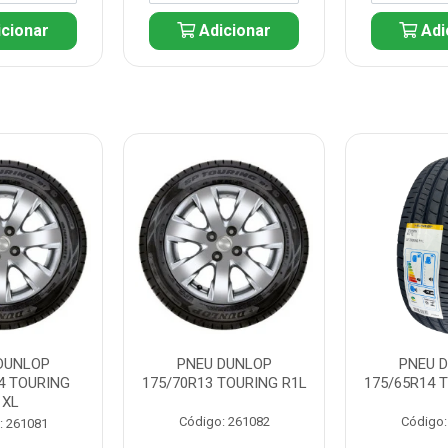
cionar
Adicionar
Adi
DUNLOP
PNEU DUNLOP
PNEU 
4 TOURING
175/70R13 TOURING R1L
175/65R14 
1XL
Código: 261082
Código:
: 261081