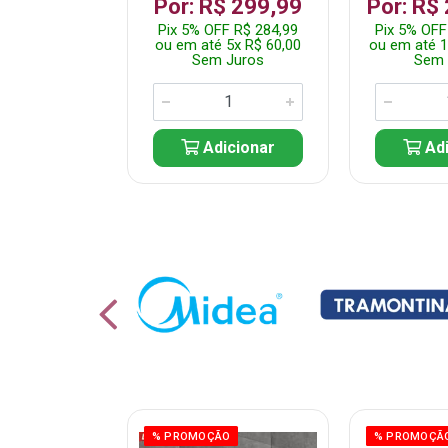
 1.349,99
Por: R$ 299,99
Por: R$
 R$ 1.282,49
Pix 5% OFF R$ 284,99
Pix 5% OFF
10x R$ 135,00
ou em até 5x R$ 60,00
ou em até 1
 Juros
Sem Juros
Sem 
icionar
Adicionar
Adi
ÃO
% PROMOÇÃO
% PROMOÇÃ