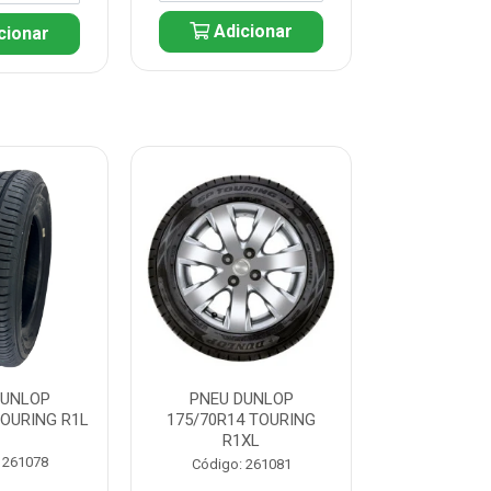
Adicionar
cionar
Adic
DUNLOP
PNEU DUNLOP
PNEU D
TOURING R1L
175/70R14 TOURING
175/70R13 T
R1XL
 261078
Código:
Código: 261081