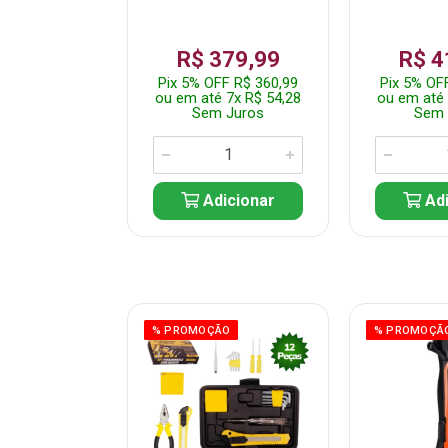
359,99
R$ 379,99
R$ 4
F R$ 341,99
Pix 5% OFF R$ 360,99
Pix 5% OF
 7x R$ 51,43
ou em até 7x R$ 54,28
ou em até 
 Juros
Sem Juros
Sem 
icionar
Adicionar
Adi
ÃO
% PROMOÇÃO
% PROMOÇÃ