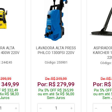
RA ALTA
LAVADORA ALTA PRESS
ASPIRADO
1400W 220V
PHILCO 1300PSI 220V
KARCHER 
22
: 244245
Código: 255931
Código:
 399,99
De: R$ 349,99
De: R$
$ 349,99
Por: R$ 279,99
Por: R$
F R$ 332,49
Pix 5% OFF R$ 265,99
Pix 5% OFF
6x R$ 58,33
ou em até 5x R$ 56,00
ou em até 
Juros
Sem Juros
Sem 