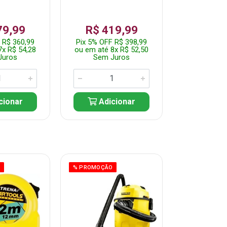
79,99
R$ 419,99
R$ 35
 R$ 360,99
Pix 5% OFF R$ 398,99
Pix 5% OFF
7x R$ 54,28
ou em até 8x R$ 52,50
ou em até 7
Juros
Sem Juros
Sem J
cionar
Adicionar
Adic
O
% PROMOÇÃO
% PROMOÇÃO