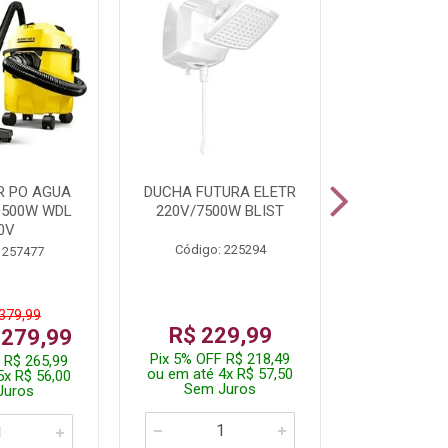
R PO AGUA
DUCHA FUTURA ELETR
PARAFUSADE
1500W WDL
220V/7500W BLIST
BATE
0V
Código: 225294
Código:
 257477
 379,99
De: R$
R$ 229,99
 279,99
Por: R$
Pix 5% OFF R$ 218,49
 R$ 265,99
Pix 5% OFF
ou em até 4x R$ 57,50
5x R$ 56,00
ou em até 1
Sem Juros
Juros
Sem J