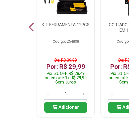
 INOX WALK
KIT FERRAMENTA 12PCS
CORTADOR
ED511413
EM 1
: 250455
Código: 254808
Código
$ 24,99
De: R$ 39,99
De: R
R$ 14,99
Por: R$ 29,99
Por: R
FF R$ 14,24
Pix 5% OFF R$ 28,49
Pix 5% OF
 1x R$ 14,99
ou em até 1x R$ 29,99
ou em até 
 Juros
Sem Juros
Sem 
icionar
Adicionar
Adi