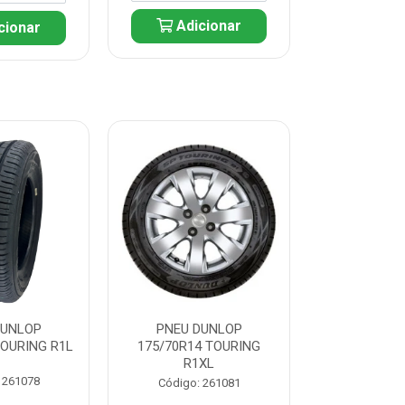
Adicionar
cionar
Adic
DUNLOP
PNEU DUNLOP
PNEU D
TOURING R1L
175/70R14 TOURING
175/70R13 T
R1XL
 261078
Código:
Código: 261081