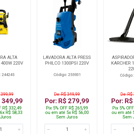
RA ALTA
LAVADORA ALTA PRESS
ASPIRADO
1400W 220V
PHILCO 1300PSI 220V
KARCHER 
22
: 244245
Código: 255931
Código:
 399,99
De: R$ 349,99
De: R$
$ 349,99
Por: R$ 279,99
Por: R$
F R$ 332,49
Pix 5% OFF R$ 265,99
Pix 5% OFF
6x R$ 58,33
ou em até 5x R$ 56,00
ou em até 
Juros
Sem Juros
Sem 