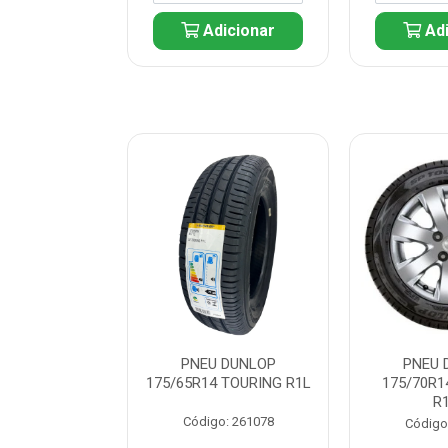
icionar
Adicionar
Adi
 DUNLOP
PNEU DUNLOP
PNEU 
 TOURING R1L
175/65R14 TOURING R1L
175/70R1
R
: 261082
Código: 261078
Código