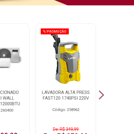
% PROMOÇÃO
ICIONADO
LAVADORA ALTA PRESS
CLIMATIZ
HI WALL
FAST120 1740PSI 220V
JUMBO 75L
 12000BTU
Código: 258962
Código:
 260400
De: R$ 349,99