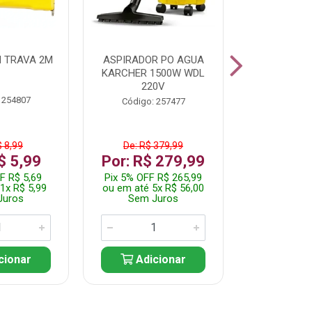
 TRAVA 2M
ASPIRADOR PO AGUA
KIT FERRAM
KARCHER 1500W WDL
220V
 254807
Código:
Código: 257477
$ 8,99
De: R$ 379,99
De: R$
$ 5,99
Por: R$ 279,99
Por: R$
F R$ 5,69
Pix 5% OFF R$ 265,99
Pix 5% OFF
1x R$ 5,99
ou em até 5x R$ 56,00
ou em até 1
Juros
Sem Juros
Sem J
cionar
Adicionar
Adic