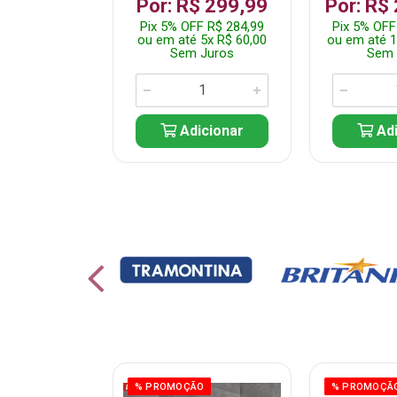
 1.349,99
Por: R$ 299,99
Por: R$
 R$ 1.282,49
Pix 5% OFF R$ 284,99
Pix 5% OFF
10x R$ 135,00
ou em até 5x R$ 60,00
ou em até 1
 Juros
Sem Juros
Sem 
icionar
Adicionar
Adi
ÃO
% PROMOÇÃO
% PROMOÇÃ