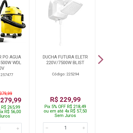
R PO AGUA
DUCHA FUTURA ELETR
PARAFUSADE
1500W WDL
220V/7500W BLIST
BATE
0V
Código: 225294
Código:
 257477
 379,99
De: R$
R$ 229,99
 279,99
Por: R$
Pix 5% OFF R$ 218,49
 R$ 265,99
Pix 5% OFF
ou em até 4x R$ 57,50
5x R$ 56,00
ou em até 1
Sem Juros
Juros
Sem J