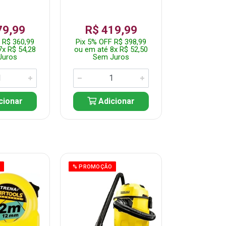
79,99
R$ 419,99
R$ 35
 R$ 360,99
Pix 5% OFF R$ 398,99
Pix 5% OFF
7x R$ 54,28
ou em até 8x R$ 52,50
ou em até 7
Juros
Sem Juros
Sem J
cionar
Adicionar
Adic
O
% PROMOÇÃO
% PROMOÇÃO