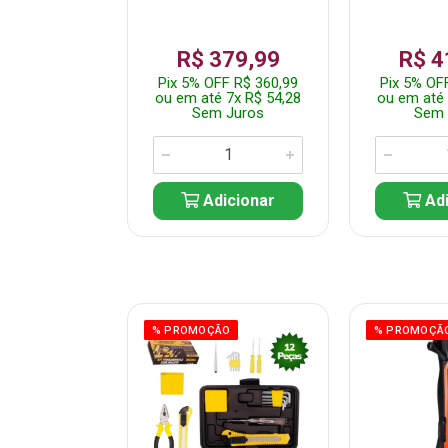
359,99
R$ 379,99
R$ 4
F R$ 341,99
Pix 5% OFF R$ 360,99
Pix 5% OF
 7x R$ 51,43
ou em até 7x R$ 54,28
ou em até 
 Juros
Sem Juros
Sem 
icionar
Adicionar
Adi
ÃO
% PROMOÇÃO
% PROMOÇÃ