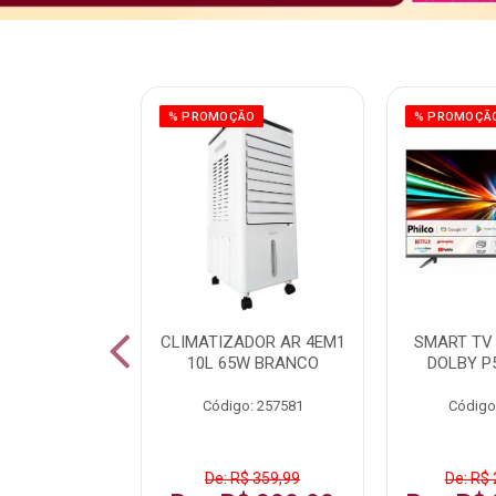
ÃO
% PROMOÇÃO
% PROMOÇÃ
 43 FULL HD
CLIMATIZADOR AR 4EM1
SMART TV 
LBY P43CRA
10L 65W BRANCO
DOLBY P
: 256519
Código: 257581
Código
 1.599,99
De: R$ 359,99
De: R$ 