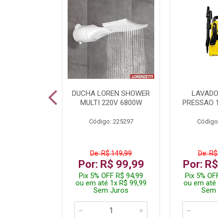
A LED TKL
DUCHA LOREN SHOWER
LAVADO
W 6500K
MULTI 220V 6800W
PRESSAO 
: 236917
Código: 225297
Código
R$ 4,99
De: R$ 149,99
De: R$
R$ 3,99
Por: R$ 99,99
Por: R
FF R$ 3,79
Pix 5% OFF R$ 94,99
Pix 5% OF
 1x R$ 3,99
ou em até 1x R$ 99,99
ou em até 
 Juros
Sem Juros
Sem 