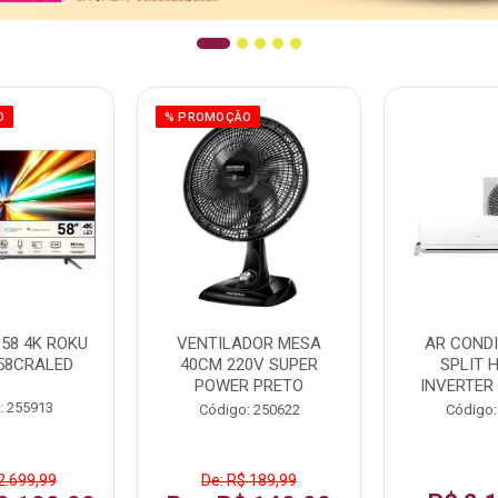
O
% PROMOÇÃO
58 4K ROKU
VENTILADOR MESA
AR COND
58CRALED
40CM 220V SUPER
SPLIT 
POWER PRETO
INVERTER
: 255913
Código: 250622
Código:
2.699,99
De: R$ 189,99