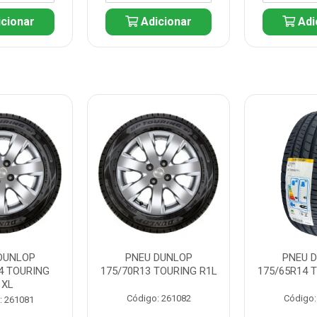
cionar
Adicionar
Adi
DUNLOP
PNEU DUNLOP
PNEU 
4 TOURING
175/70R13 TOURING R1L
175/65R14 
1XL
Código: 261082
Código:
: 261081