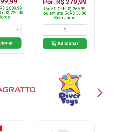
199,99
R$ 1.2
Por: R$ 279,99
R$ 2.089,99
Pix 5% OFF 
Pix 5% OFF R$ 265,99
0x R$ 220,00
ou em até 10
ou em até 5x R$ 56,00
Juros
Sem J
Sem Juros
cionar
Adic
Adicionar
O
% PROMOÇÃO