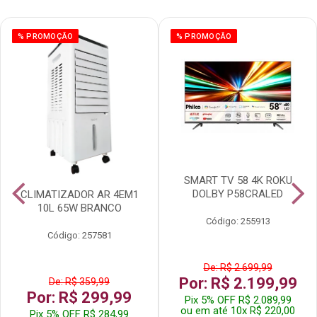
% PROMOÇÃO
% PROMOÇÃO
SMART TV 58 4K ROKU
DOLBY P58CRALED
CLIMATIZADOR AR 4EM1
10L 65W BRANCO
Código: 255913
Código: 257581
De: R$ 2.699,99
Por: R$ 2.199,99
De: R$ 359,99
Por: R$ 299,99
Pix 5% OFF R$ 2.089,99
ou em até 10x R$ 220,00
Pix 5% OFF R$ 284,99