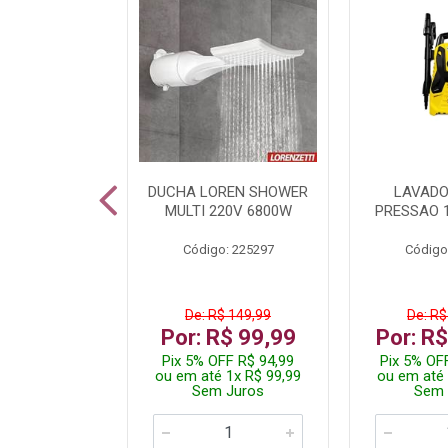
A LED TKL
DUCHA LOREN SHOWER
LAVADO
W 6500K
MULTI 220V 6800W
PRESSAO 
: 236917
Código: 225297
Código
R$ 4,99
De: R$ 149,99
De: R$
R$ 3,99
Por: R$ 99,99
Por: R
FF R$ 3,79
Pix 5% OFF R$ 94,99
Pix 5% OF
 1x R$ 3,99
ou em até 1x R$ 99,99
ou em até 
 Juros
Sem Juros
Sem 