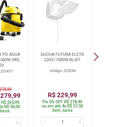
R PO AGUA
DUCHA FUTURA ELETR
PARAFUSADE
1500W WDL
220V/7500W BLIST
BATE
0V
Código: 225294
Código:
 257477
 379,99
De: R$
R$ 229,99
 279,99
Por: R$
Pix 5% OFF R$ 218,49
 R$ 265,99
Pix 5% OFF
ou em até 4x R$ 57,50
5x R$ 56,00
ou em até 1
Sem Juros
Juros
Sem J