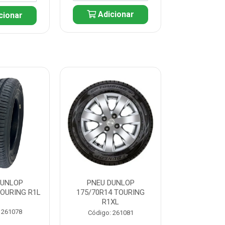
Adicionar
cionar
Adic
DUNLOP
PNEU DUNLOP
PNEU D
TOURING R1L
175/70R14 TOURING
175/70R13 T
R1XL
 261078
Código:
Código: 261081