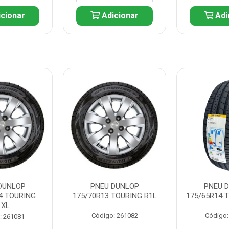
cionar
Adicionar
Adi
DUNLOP
PNEU DUNLOP
PNEU 
4 TOURING
175/70R13 TOURING R1L
175/65R14 
1XL
Código: 261082
Código:
: 261081