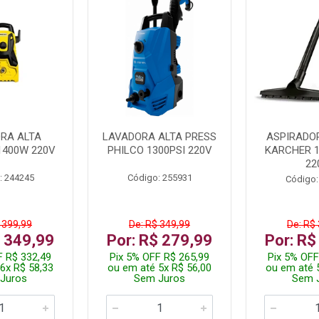
RA ALTA
LAVADORA ALTA PRESS
ASPIRADO
1400W 220V
PHILCO 1300PSI 220V
KARCHER 
22
: 244245
Código: 255931
Código:
 399,99
De: R$ 349,99
De: R$
$ 349,99
Por: R$ 279,99
Por: R$
F R$ 332,49
Pix 5% OFF R$ 265,99
Pix 5% OFF
6x R$ 58,33
ou em até 5x R$ 56,00
ou em até 
Juros
Sem Juros
Sem 