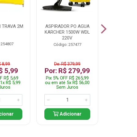
 TRAVA 2M
ASPIRADOR PO AGUA
KIT FERRAM
KARCHER 1500W WDL
220V
 254807
Código:
Código: 257477
$ 8,99
De: R$ 379,99
De: R$
$ 5,99
Por: R$ 279,99
Por: R$
F R$ 5,69
Pix 5% OFF R$ 265,99
Pix 5% OFF
1x R$ 5,99
ou em até 5x R$ 56,00
ou em até 1
Juros
Sem Juros
Sem J
cionar
Adicionar
Adic