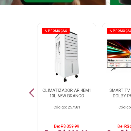
ÃO
% PROMOÇÃO
% PROMOÇÃ
 43 FULL HD
CLIMATIZADOR AR 4EM1
SMART TV 
LBY P43CRA
10L 65W BRANCO
DOLBY P
: 256519
Código: 257581
Código
 1.599,99
De: R$ 359,99
De: R$ 