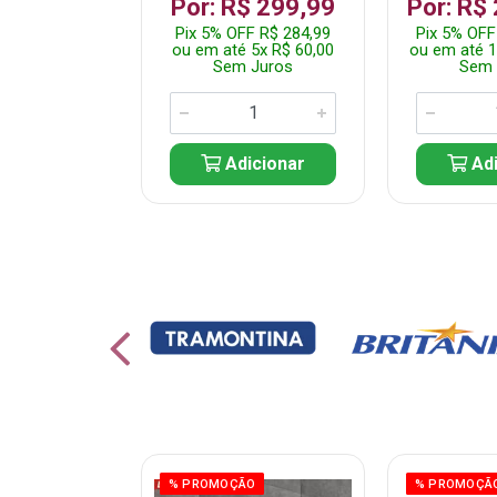
 1.349,99
Por: R$ 299,99
Por: R$
 R$ 1.282,49
Pix 5% OFF R$ 284,99
Pix 5% OFF
10x R$ 135,00
ou em até 5x R$ 60,00
ou em até 1
 Juros
Sem Juros
Sem 
icionar
Adicionar
Adi
ÃO
% PROMOÇÃO
% PROMOÇÃ