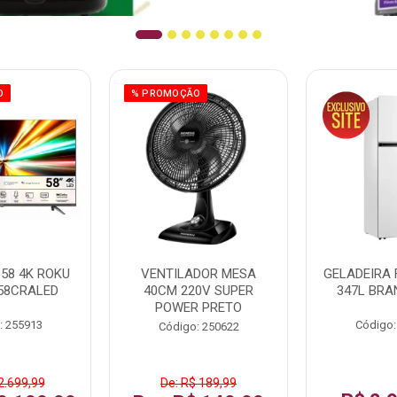
O
% PROMOÇÃO
58 4K ROKU
VENTILADOR MESA
GELADEIRA 
58CRALED
40CM 220V SUPER
347L BRA
POWER PRETO
: 255913
Código:
Código: 250622
2.699,99
De: R$ 189,99