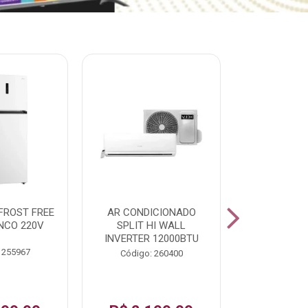
% PROMOÇÃO
FROST FREE
AR CONDICIONADO
LAVADORA A
NCO 220V
SPLIT HI WALL
FAST120 17
INVERTER 12000BTU
 255967
Código:
Código: 260400
De: R$ 