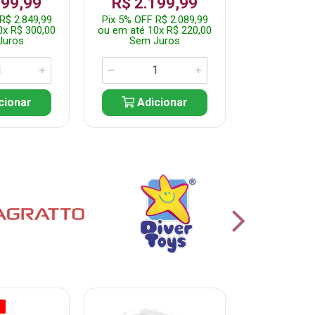
999,99
R$ 2.199,99
Por: R$
R$ 2.849,99
Pix 5% OFF R$ 2.089,99
Pix 5% OFF
0x R$ 300,00
ou em até 10x R$ 220,00
ou em até 5
Juros
Sem Juros
Sem J
cionar
Adicionar
Adic
O
% PROMOÇÃO