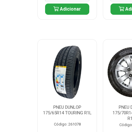
icionar
Adicionar
Adi
 DUNLOP
PNEU DUNLOP
PNEU 
 TOURING R1L
175/65R14 TOURING R1L
175/70R1
R
: 261082
Código: 261078
Código