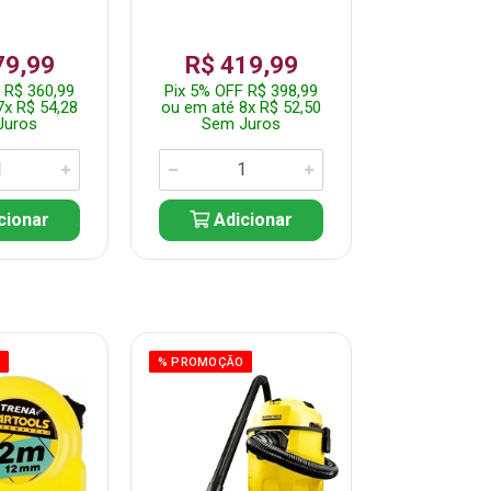
79,99
R$ 419,99
R$ 35
 R$ 360,99
Pix 5% OFF R$ 398,99
Pix 5% OFF
7x R$ 54,28
ou em até 8x R$ 52,50
ou em até 7
Juros
Sem Juros
Sem J
cionar
Adicionar
Adic
O
% PROMOÇÃO
% PROMOÇÃO