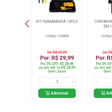
 INOX WALK
KIT FERRAMENTA 12PCS
CORTADOR
ED511413
EM 1
: 250455
Código: 254808
Código
$ 24,99
De: R$ 39,99
De: R
R$ 14,99
Por: R$ 29,99
Por: R
FF R$ 14,24
Pix 5% OFF R$ 28,49
Pix 5% OF
 1x R$ 14,99
ou em até 1x R$ 29,99
ou em até 
 Juros
Sem Juros
Sem 
icionar
Adicionar
Adi