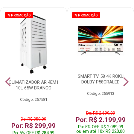
% PROMOÇÃO
% PROMOÇÃO
SMART TV 58 4K ROKU
DOLBY P58CRALED
CLIMATIZADOR AR 4EM1
10L 65W BRANCO
Código: 255913
Código: 257581
De: R$ 2.699,99
Por: R$ 2.199,99
De: R$ 359,99
Por: R$ 299,99
Pix 5% OFF R$ 2.089,99
ou em até 10x R$ 220,00
Pix 5% OFF R$ 284,99