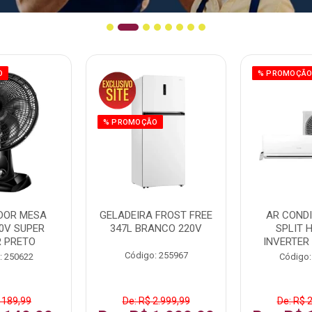
O
% PROMOÇÃ
% PROMOÇÃO
DOR MESA
GELADEIRA FROST FREE
AR COND
0V SUPER
347L BRANCO 220V
SPLIT 
 PRETO
INVERTER
Código: 255967
: 250622
Código:
 189,99
De: R$ 2.999,99
De: R$ 