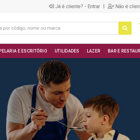
|
Já é cliente? - Entrar
Não é clien
PELARIA E ESCRITÓRIO
UTILIDADES
LAZER
BAR E RESTAU