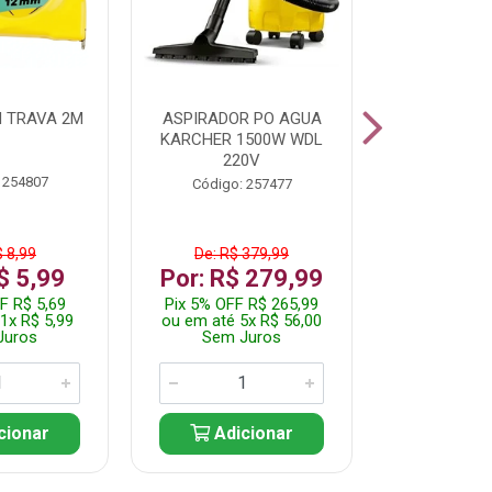
 TRAVA 2M
ASPIRADOR PO AGUA
KIT FERRAM
KARCHER 1500W WDL
220V
 254807
Código:
Código: 257477
$ 8,99
De: R$ 379,99
De: R$
$ 5,99
Por: R$ 279,99
Por: R$
F R$ 5,69
Pix 5% OFF R$ 265,99
Pix 5% OFF
1x R$ 5,99
ou em até 5x R$ 56,00
ou em até 1
Juros
Sem Juros
Sem J
cionar
Adicionar
Adic