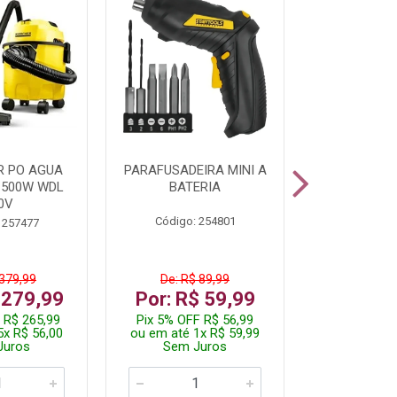
R PO AGUA
PARAFUSADEIRA MINI A
KIT FERRAM
1500W WDL
BATERIA
0V
Código: 254801
Código:
 257477
 379,99
De: R$ 89,99
De: R$
 279,99
Por: R$ 59,99
Por: R$
 R$ 265,99
Pix 5% OFF R$ 56,99
Pix 5% OFF
5x R$ 56,00
ou em até 1x R$ 59,99
ou em até 1
Juros
Sem Juros
Sem J