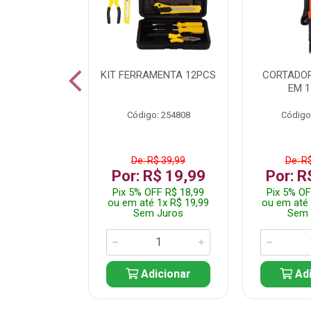
 INOX WALK
KIT FERRAMENTA 12PCS
CORTADOR
ED511413
EM 1
: 250455
Código: 254808
Código
$ 24,99
De: R$ 39,99
De: R
R$ 14,99
Por: R$ 19,99
Por: R
FF R$ 14,24
Pix 5% OFF R$ 18,99
Pix 5% OF
 1x R$ 14,99
ou em até 1x R$ 19,99
ou em até 
 Juros
Sem Juros
Sem 
icionar
Adicionar
Adi