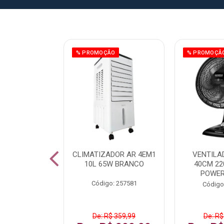
% PROMOÇÃO
% PROMOÇÃ
IZADOR AR
CLIMATIZADOR AR 4EM1
VENTILA
5L 120W BR
10L 65W BRANCO
40CM 22
POWER
: 259016
Código: 257581
Código
De: R$ 359,99
De: R$