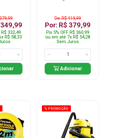
 379,99
De: R$ 419,99
De: R$ 
 349,99
Por: R$ 379,99
Por: R$
 R$ 332,49
Pix 5% OFF R$ 360,99
Pix 5% OFF
6x R$ 58,33
ou em até 7x R$ 54,28
ou em até 5
Juros
Sem Juros
Sem J
cionar
Adicionar
Adic
O
% PROMOÇÃO
% PROMOÇÃO