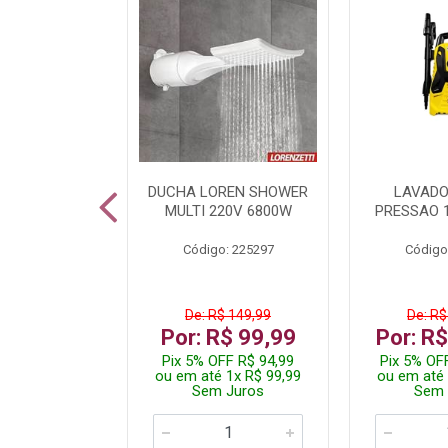
TURA ELETR
DUCHA LOREN SHOWER
LAVADO
00W BLIST
MULTI 220V 6800W
PRESSAO 
: 225294
Código: 225297
Código
De: R$ 149,99
De: R$
229,99
Por: R$ 99,99
Por: R
F R$ 218,49
Pix 5% OFF R$ 94,99
Pix 5% OF
 4x R$ 57,50
ou em até 1x R$ 99,99
ou em até 
 Juros
Sem Juros
Sem 