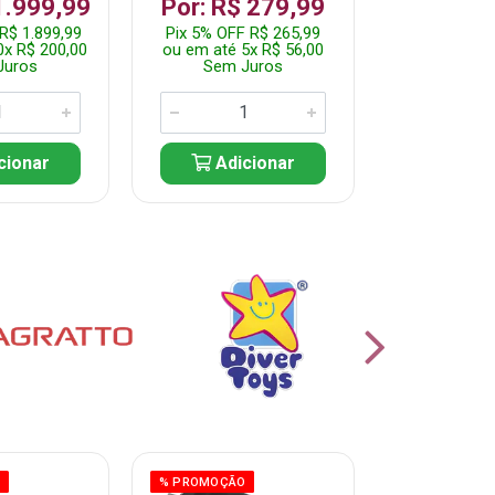
1.999,99
Por: R$ 279,99
Por: R$
R$ 1.899,99
Pix 5% OFF R$ 265,99
Pix 5% OFF
0x R$ 200,00
ou em até 5x R$ 56,00
ou em até 10
Juros
Sem Juros
Sem J
cionar
Adicionar
Adic
O
% PROMOÇÃO
% PROMOÇÃO