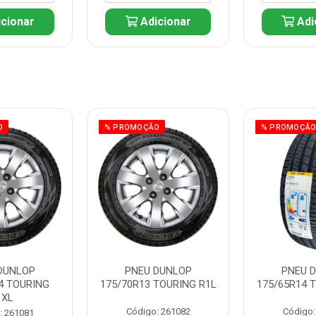
cionar
Adicionar
Adi
O
% PROMOÇÃO
% PROMOÇÃ
DUNLOP
PNEU DUNLOP
PNEU 
4 TOURING
175/70R13 TOURING R1L
175/65R14 
1XL
Código: 261082
Código:
: 261081