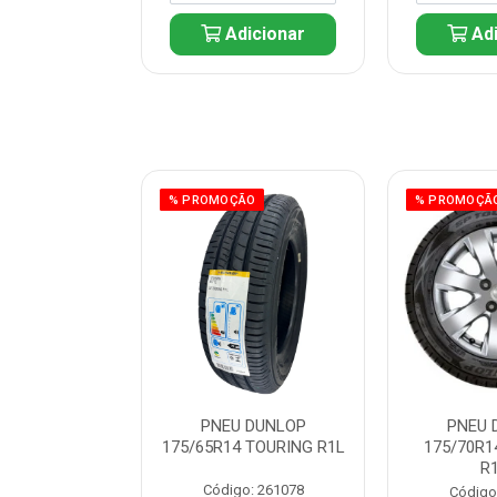
icionar
Adicionar
Adi
ÃO
% PROMOÇÃO
% PROMOÇÃ
 DUNLOP
PNEU DUNLOP
PNEU 
 TOURING R1L
175/65R14 TOURING R1L
175/70R1
R
: 261082
Código: 261078
Código