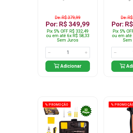
$ 359,99
De: R$ 379,99
De: R$
$ 299,99
Por: R$ 349,99
Por: R
F R$ 284,99
Pix 5% OFF R$ 332,49
Pix 5% OF
 5x R$ 60,00
ou em até 6x R$ 58,33
ou em até 
 Juros
Sem Juros
Sem 
icionar
Adicionar
Adi
ÃO
% PROMOÇÃO
% PROMOÇÃ