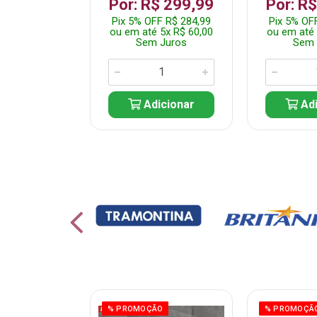
799,99
Por: R$ 299,99
Por: R
F R$ 759,99
Pix 5% OFF R$ 284,99
Pix 5% OF
10x R$ 80,00
ou em até 5x R$ 60,00
ou em até 
 Juros
Sem Juros
Sem 
icionar
Adicionar
Adi
% PROMOÇÃO
% PROMOÇÃ