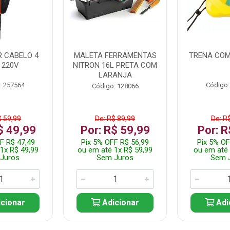
 CABELO 4
MALETA FERRAMENTAS
TRENA COM
 220V
NITRON 16L PRETA COM
LARANJA
: 257564
Código:
Código: 128066
$ 59,99
De: R$ 89,99
De: R
$ 49,99
Por: R$ 59,99
Por: R
F R$ 47,49
Pix 5% OFF R$ 56,99
Pix 5% OF
1x R$ 49,99
ou em até 1x R$ 59,99
ou em até 
Juros
Sem Juros
Sem 
cionar
Adicionar
Adi