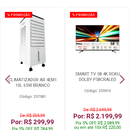
% PROMOÇÃO
% PROMOÇÃO
SMART TV 58 4K ROKU
DOLBY P58CRALED
CLIMATIZADOR AR 4EM1
10L 65W BRANCO
Código: 255913
Código: 257581
De: R$ 2.699,99
Por: R$ 2.199,99
De: R$ 359,99
Por: R$ 299,99
Pix 5% OFF R$ 2.089,99
ou em até 10x R$ 220,00
Pix 5% OFF R$ 284,99