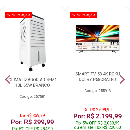
% PROMOÇÃO
% PROMOÇÃO
SMART TV 58 4K ROKU
DOLBY P58CRALED
CLIMATIZADOR AR 4EM1
10L 65W BRANCO
Código: 255913
Código: 257581
De: R$ 2.699,99
Por: R$ 2.199,99
De: R$ 359,99
Por: R$ 299,99
Pix 5% OFF R$ 2.089,99
ou em até 10x R$ 220,00
Pix 5% OFF R$ 284,99