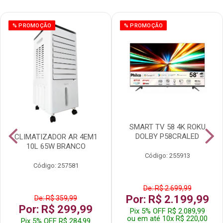
% PROMOÇÃO
% PROMOÇÃO
SMART TV 58 4K ROKU
DOLBY P58CRALED
CLIMATIZADOR AR 4EM1
10L 65W BRANCO
Código: 255913
Código: 257581
De: R$ 2.699,99
Por: R$ 2.199,99
De: R$ 359,99
Por: R$ 299,99
Pix 5% OFF R$ 2.089,99
ou em até 10x R$ 220,00
Pix 5% OFF R$ 284,99