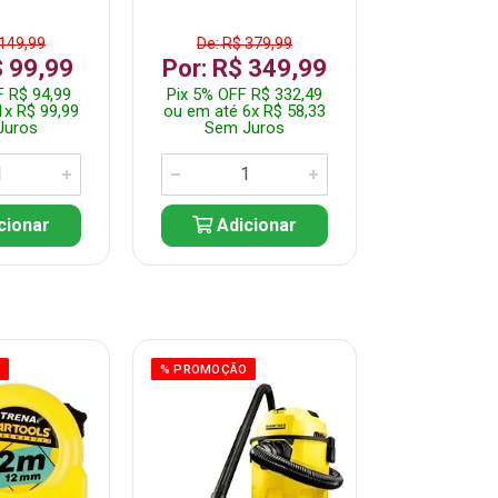
 149,99
De: R$ 379,99
De: R$ 
$ 99,99
Por: R$ 349,99
Por: R$
F R$ 94,99
Pix 5% OFF R$ 332,49
Pix 5% OFF
1x R$ 99,99
ou em até 6x R$ 58,33
ou em até 7
Juros
Sem Juros
Sem J
cionar
Adicionar
Adic
O
% PROMOÇÃO
% PROMOÇÃO