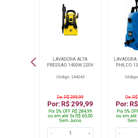
DICIONADO
LAVADORA ALTA
LAVADORA 
 HI WALL
PRESSAO 1400W 220V
PHILCO 13
R 12000BTU
Código: 244245
Código
: 260400
De: R$ 399,99
De: R$
.199,99
Por: R$ 299,99
Por: R
 R$ 2.089,99
Pix 5% OFF R$ 284,99
Pix 5% OF
10x R$ 220,00
ou em até 5x R$ 60,00
ou em até 
 Juros
Sem Juros
Sem 