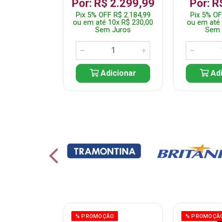
 1.349,99
Por: R$ 2.299,99
Por: R
 R$ 1.282,49
Pix 5% OFF R$ 2.184,99
Pix 5% OF
10x R$ 135,00
ou em até 10x R$ 230,00
ou em até 
 Juros
Sem Juros
Sem 
icionar
Adicionar
Adi
% PROMOÇÃO
% PROMOÇÃ