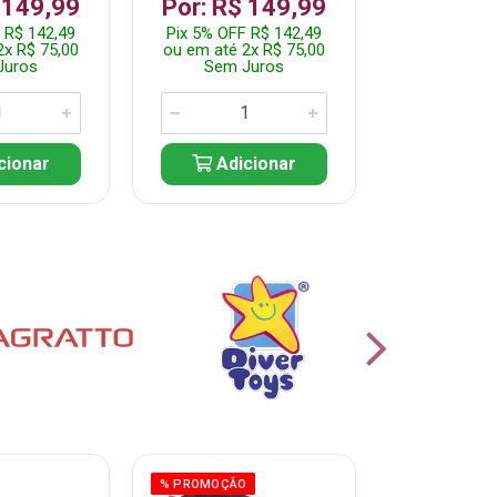
 149,99
Por: R$ 149,99
Por: R$
 R$ 142,49
Pix 5% OFF R$ 142,49
Pix 5% OFF
2x R$ 75,00
ou em até 2x R$ 75,00
ou em até 1
Juros
Sem Juros
Sem J
cionar
Adicionar
Adic
% PROMOÇÃO
% PROMOÇÃO