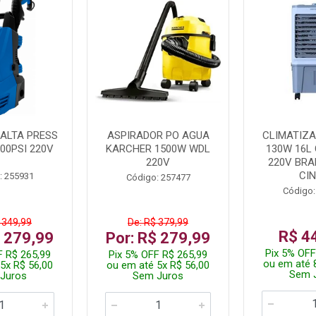
ALTA PRESS
ASPIRADOR PO AGUA
CLIMATIZA
00PSI 220V
KARCHER 1500W WDL
130W 16L 
220V
220V BR
CI
: 255931
Código: 257477
Código:
 349,99
De: R$ 379,99
R$ 4
$ 279,99
Por: R$ 279,99
Pix 5% OFF
F R$ 265,99
Pix 5% OFF R$ 265,99
ou em até 
5x R$ 56,00
ou em até 5x R$ 56,00
Sem 
Juros
Sem Juros