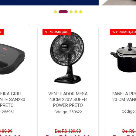
O
% PROMOÇÃO
% PROMOÇÃ
EIRA GRILL
VENTILADOR MESA
PANELA PRE
NTE SAN230
40CM 220V SUPER
20 CM VAN
 PRETO
POWER PRETO
Código:
: 255961
Código: 250622
$ 89,99
De: R$ 189,99
De: R$