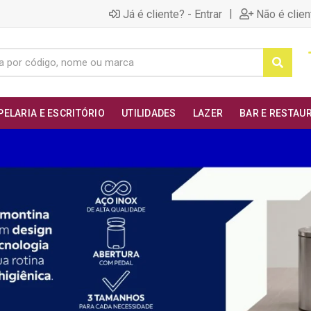
|
Já é cliente? - Entrar
Não é clien
PELARIA E ESCRITÓRIO
UTILIDADES
LAZER
BAR E RESTAU