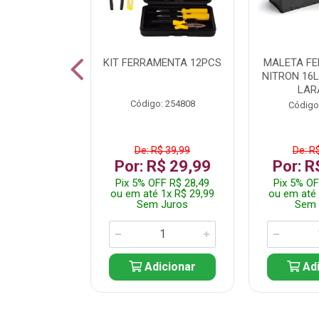
 INOX WALK
KIT FERRAMENTA 12PCS
MALETA F
ED511413
NITRON 16
LAR
: 250455
Código: 254808
Código
$ 24,99
De: R$ 39,99
De: R
R$ 14,99
Por: R$ 29,99
Por: R
FF R$ 14,24
Pix 5% OFF R$ 28,49
Pix 5% OF
 1x R$ 14,99
ou em até 1x R$ 29,99
ou em até 
 Juros
Sem Juros
Sem 
icionar
Adicionar
Adi