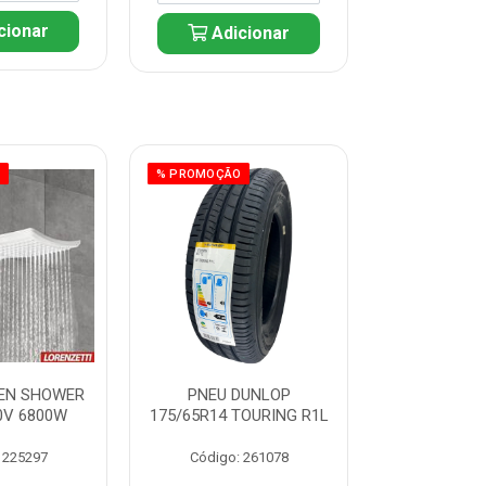
cionar
Adicionar
Adic
O
% PROMOÇÃO
% PROMOÇÃO
EN SHOWER
PNEU DUNLOP
PNEU D
0V 6800W
175/65R14 TOURING R1L
175/70R14
R1
 225297
Código: 261078
Código: