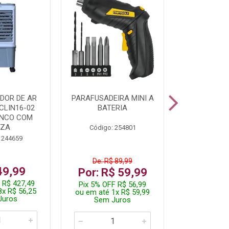
DOR DE AR
PARAFUSADEIRA MINI A
KIT FERRAM
CLIN16-02
BATERIA
ANCO COM
NZA
Código: 254801
Código:
 244659
De: R$ 89,99
De: R$
49,99
Por: R$ 59,99
Por: R$
 R$ 427,49
Pix 5% OFF R$ 56,99
Pix 5% OFF
8x R$ 56,25
ou em até 1x R$ 59,99
ou em até 1
Juros
Sem Juros
Sem J