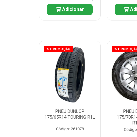
icionar
Adicionar
Adi
ÃO
% PROMOÇÃO
% PROMOÇÃ
REN SHOWER
PNEU DUNLOP
PNEU 
20V 6800W
175/65R14 TOURING R1L
175/70R1
R
: 225297
Código: 261078
Código