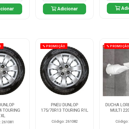
Adi
cionar
Adicionar
O
% PROMOÇÃO
% PROMOÇÃ
DUNLOP
PNEU DUNLOP
DUCHA LOR
4 TOURING
175/70R13 TOURING R1L
MULTI 22
1XL
Código: 261082
Código:
: 261081