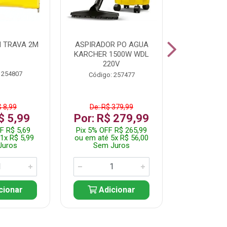
 TRAVA 2M
ASPIRADOR PO AGUA
KIT FERRAM
KARCHER 1500W WDL
220V
 254807
Código:
Código: 257477
$ 8,99
De: R$ 379,99
De: R$
$ 5,99
Por: R$ 279,99
Por: R$
F R$ 5,69
Pix 5% OFF R$ 265,99
Pix 5% OFF
1x R$ 5,99
ou em até 5x R$ 56,00
ou em até 1
Juros
Sem Juros
Sem J
cionar
Adicionar
Adic