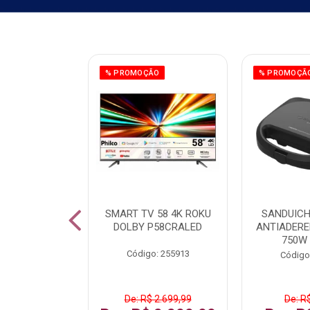
ÃO
% PROMOÇÃO
% PROMOÇÃ
 43 FULL HD
SMART TV 58 4K ROKU
SANDUICH
LBY P43CRA
DOLBY P58CRALED
ANTIADERE
750W
: 256519
Código: 255913
Código
 1.599,99
De: R$ 2.699,99
De: R