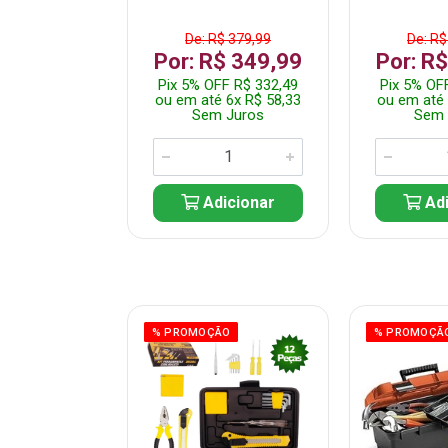
$ 149,99
De: R$ 379,99
De: R$
R$ 99,99
Por: R$ 349,99
Por: R
FF R$ 94,99
Pix 5% OFF R$ 332,49
Pix 5% OF
 1x R$ 99,99
ou em até 6x R$ 58,33
ou em até 
 Juros
Sem Juros
Sem 
icionar
Adicionar
Adi
ÃO
% PROMOÇÃO
% PROMOÇÃ