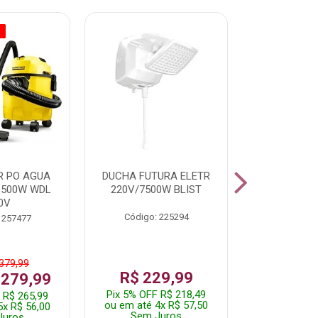
O
% PROMOÇÃO
R PO AGUA
DUCHA FUTURA ELETR
PARAFUSADE
1500W WDL
220V/7500W BLIST
BATE
0V
Código: 225294
Código:
 257477
 379,99
De: R$
R$ 229,99
 279,99
Por: R$
Pix 5% OFF R$ 218,49
 R$ 265,99
Pix 5% OFF
ou em até 4x R$ 57,50
5x R$ 56,00
ou em até 1
Sem Juros
Juros
Sem J