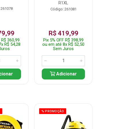
R1XL
 261078
Código:
Código: 261081
79,99
R$ 419,99
R$ 35
 R$ 360,99
Pix 5% OFF R$ 398,99
Pix 5% OFF
7x R$ 54,28
ou em até 8x R$ 52,50
ou em até 7
Juros
Sem Juros
Sem J
cionar
Adicionar
Adic
O
% PROMOÇÃO
% PROMOÇÃO