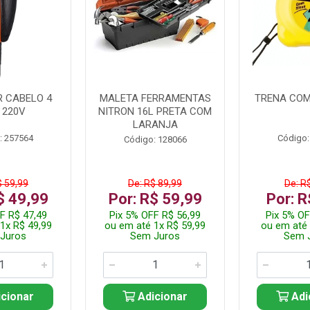
 CABELO 4
MALETA FERRAMENTAS
TRENA COM
 220V
NITRON 16L PRETA COM
LARANJA
: 257564
Código:
Código: 128066
$ 59,99
De: R$ 89,99
De: R
$ 49,99
Por: R$ 59,99
Por: R
F R$ 47,49
Pix 5% OFF R$ 56,99
Pix 5% OF
1x R$ 49,99
ou em até 1x R$ 59,99
ou em até 
Juros
Sem Juros
Sem 
cionar
Adicionar
Adi