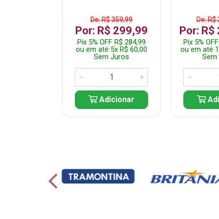
 1.599,99
De: R$ 359,99
De: R$ 
 1.349,99
Por: R$ 299,99
Por: R$
 R$ 1.282,49
Pix 5% OFF R$ 284,99
Pix 5% OFF
10x R$ 135,00
ou em até 5x R$ 60,00
ou em até 1
 Juros
Sem Juros
Sem 
icionar
Adicionar
Adi