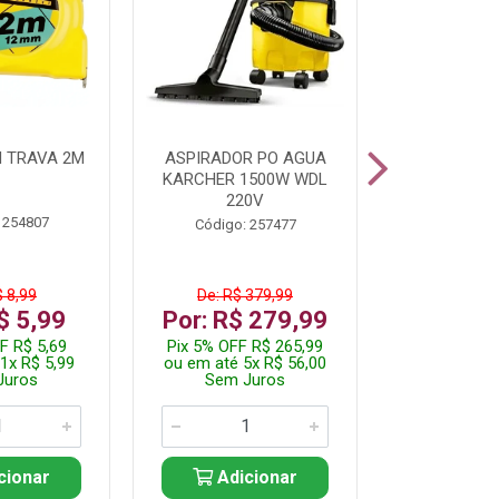
 TRAVA 2M
ASPIRADOR PO AGUA
KIT FERRAM
KARCHER 1500W WDL
220V
 254807
Código:
Código: 257477
$ 8,99
De: R$ 379,99
De: R$
$ 5,99
Por: R$ 279,99
Por: R$
F R$ 5,69
Pix 5% OFF R$ 265,99
Pix 5% OFF
1x R$ 5,99
ou em até 5x R$ 56,00
ou em até 1
Juros
Sem Juros
Sem J
cionar
Adicionar
Adic