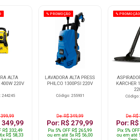
O
% PROMOÇÃO
% PROMOÇÃ
RA ALTA
LAVADORA ALTA PRESS
ASPIRADO
1400W 220V
PHILCO 1300PSI 220V
KARCHER 
22
: 244245
Código: 255931
Código:
 399,99
De: R$ 349,99
De: R$
$ 349,99
Por: R$ 279,99
Por: R$
F R$ 332,49
Pix 5% OFF R$ 265,99
Pix 5% OFF
6x R$ 58,33
ou em até 5x R$ 56,00
ou em até 
Juros
Sem Juros
Sem 