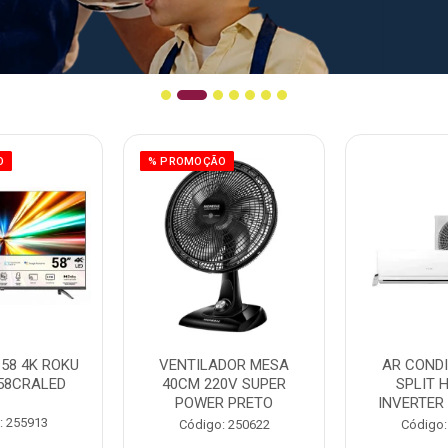
O
% PROMOÇÃO
58 4K ROKU
VENTILADOR MESA
AR COND
58CRALED
40CM 220V SUPER
SPLIT 
POWER PRETO
INVERTER
: 255913
Código: 250622
Código: