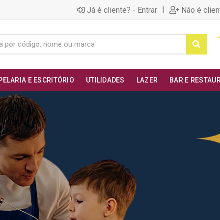
|
Já é cliente? - Entrar
Não é clien
PELARIA E ESCRITÓRIO
UTILIDADES
LAZER
BAR E RESTAU