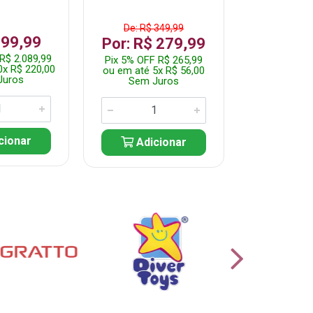
De: R$ 349,99
199,99
R$ 1.2
Por: R$ 279,99
R$ 2.089,99
Pix 5% OFF 
Pix 5% OFF R$ 265,99
0x R$ 220,00
ou em até 10
ou em até 5x R$ 56,00
Juros
Sem J
Sem Juros
cionar
Adic
Adicionar