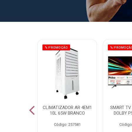
ÃO
% PROMOÇÃO
% PROMOÇÃ
 43 FULL HD
CLIMATIZADOR AR 4EM1
SMART TV 
LBY P43CRA
10L 65W BRANCO
DOLBY P
: 256519
Código: 257581
Código