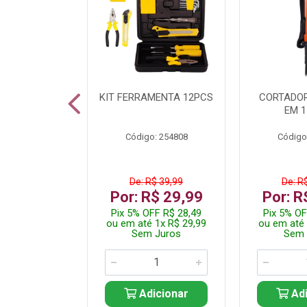
 INOX WALK
KIT FERRAMENTA 12PCS
CORTADOR
ED511413
EM 1
: 250455
Código: 254808
Código
$ 24,99
De: R$ 39,99
De: R
R$ 14,99
Por: R$ 29,99
Por: R
FF R$ 14,24
Pix 5% OFF R$ 28,49
Pix 5% OF
 1x R$ 14,99
ou em até 1x R$ 29,99
ou em até 
 Juros
Sem Juros
Sem 
icionar
Adicionar
Adi