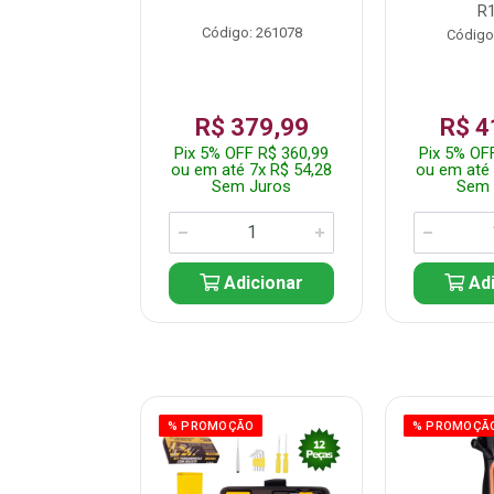
R
: 261082
Código: 261078
Código
359,99
R$ 379,99
R$ 4
F R$ 341,99
Pix 5% OFF R$ 360,99
Pix 5% OF
 7x R$ 51,43
ou em até 7x R$ 54,28
ou em até 
 Juros
Sem Juros
Sem 
icionar
Adicionar
Adi
ÃO
% PROMOÇÃO
% PROMOÇÃ