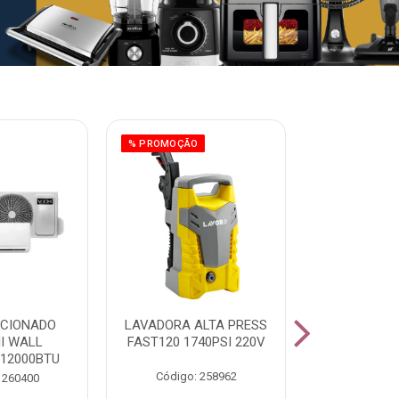
% PROMOÇÃO
ICIONADO
LAVADORA ALTA PRESS
CLIMATIZ
HI WALL
FAST120 1740PSI 220V
JUMBO 75L
 12000BTU
Código: 258962
Código:
 260400