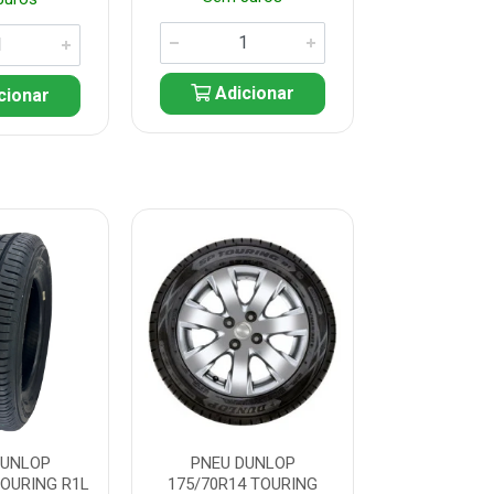
Adicionar
cionar
Adic
DUNLOP
PNEU DUNLOP
PNEU D
TOURING R1L
175/70R14 TOURING
175/70R13 T