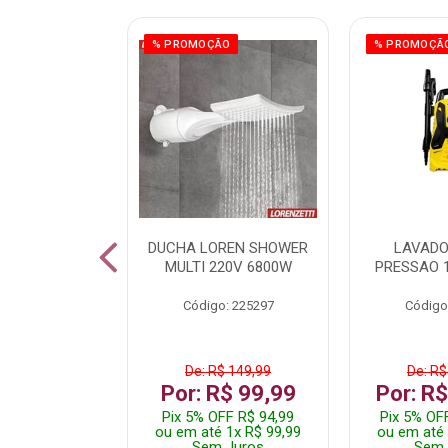
ÃO
% PROMOÇÃO
% PROMOÇÃ
A LED TKL
DUCHA LOREN SHOWER
LAVADO
W 6500K
MULTI 220V 6800W
PRESSAO 
: 236917
Código: 225297
Código
R$ 4,99
De: R$ 149,99
De: R$
R$ 3,99
Por: R$ 99,99
Por: R
FF R$ 3,79
Pix 5% OFF R$ 94,99
Pix 5% OF
 1x R$ 3,99
ou em até 1x R$ 99,99
ou em até 
 Juros
Sem Juros
Sem 