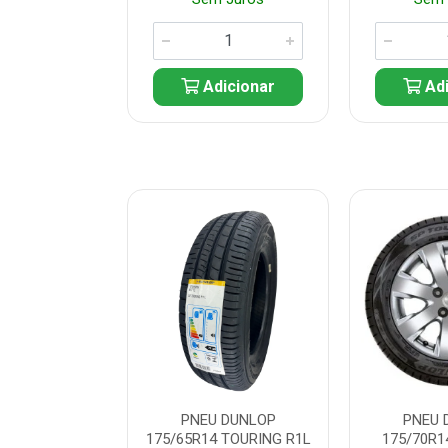
icionar
Adicionar
Adi
 DUNLOP
PNEU DUNLOP
PNEU 
 TOURING R1L
175/65R14 TOURING R1L
175/70R1