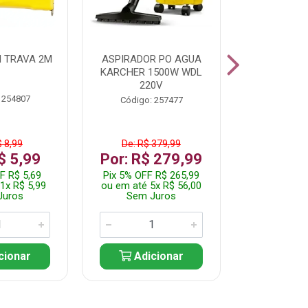
 TRAVA 2M
ASPIRADOR PO AGUA
KIT FERRAM
KARCHER 1500W WDL
220V
 254807
Código:
Código: 257477
$ 8,99
De: R$ 379,99
De: R$
$ 5,99
Por: R$ 279,99
Por: R$
F R$ 5,69
Pix 5% OFF R$ 265,99
Pix 5% OFF
1x R$ 5,99
ou em até 5x R$ 56,00
ou em até 1
Juros
Sem Juros
Sem J
cionar
Adicionar
Adic