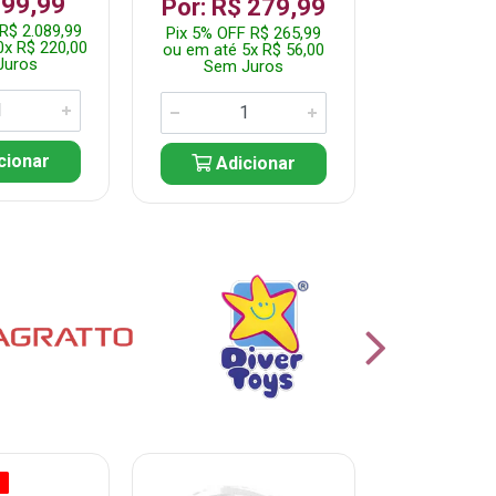
199,99
R$ 1.2
Por: R$ 279,99
R$ 2.089,99
Pix 5% OFF 
Pix 5% OFF R$ 265,99
0x R$ 220,00
ou em até 10
ou em até 5x R$ 56,00
Juros
Sem J
Sem Juros
cionar
Adic
Adicionar
O
% PROMOÇÃO