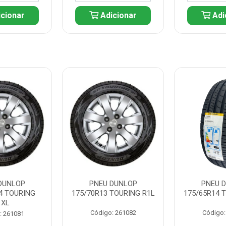
cionar
Adicionar
Adi
DUNLOP
PNEU DUNLOP
PNEU 
4 TOURING
175/70R13 TOURING R1L
175/65R14 
1XL
Código: 261082
Código:
: 261081