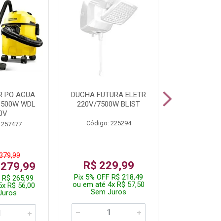
R PO AGUA
DUCHA FUTURA ELETR
PARAFUSADE
1500W WDL
220V/7500W BLIST
BATE
0V
Código: 225294
Código:
 257477
 379,99
De: R$
R$ 229,99
 279,99
Por: R$
Pix 5% OFF R$ 218,49
 R$ 265,99
Pix 5% OFF
ou em até 4x R$ 57,50
5x R$ 56,00
ou em até 1
Sem Juros
Juros
Sem J