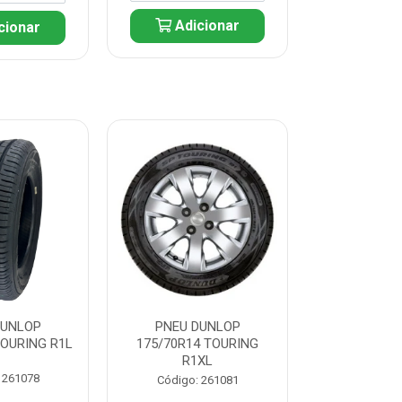
Adicionar
cionar
Adic
DUNLOP
PNEU DUNLOP
PNEU D
TOURING R1L
175/70R14 TOURING
175/70R13 T
R1XL
 261078
Código:
Código: 261081