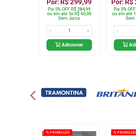
 1.349,99
Por: R$ 299,99
Por: R$
 R$ 1.282,49
Pix 5% OFF R$ 284,99
Pix 5% OFF
10x R$ 135,00
ou em até 5x R$ 60,00
ou em até 1
 Juros
Sem Juros
Sem 
icionar
Adicionar
Adi
ÃO
% PROMOÇÃO
% PROMOÇÃ