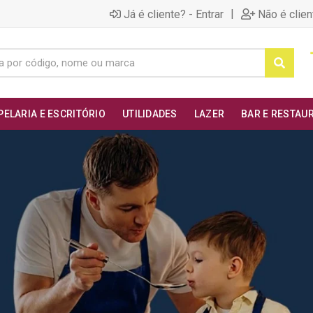
|
Já é cliente? - Entrar
Não é clien
PELARIA E ESCRITÓRIO
UTILIDADES
LAZER
BAR E RESTAU