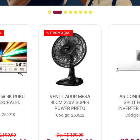
O
% PROMOÇÃO
58 4K ROKU
VENTILADOR MESA
AR COND
58CRALED
40CM 220V SUPER
SPLIT 
POWER PRETO
INVERTER
: 255913
Código: 250622
Código:
2.699,99
De: R$ 189,99