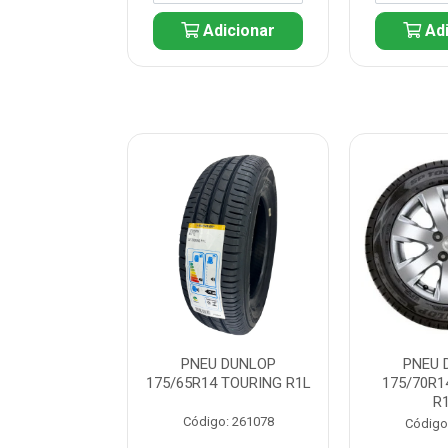
icionar
Adicionar
Adi
 DUNLOP
PNEU DUNLOP
PNEU 
 TOURING R1L
175/65R14 TOURING R1L
175/70R1
R
: 261082
Código: 261078
Código