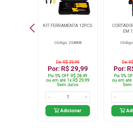
 INOX WALK
KIT FERRAMENTA 12PCS
CORTADOR
ED511413
EM 1
: 250455
Código: 254808
Código
$ 24,99
De: R$ 39,99
De: R
R$ 14,99
Por: R$ 29,99
Por: R
FF R$ 14,24
Pix 5% OFF R$ 28,49
Pix 5% OF
 1x R$ 14,99
ou em até 1x R$ 29,99
ou em até 
 Juros
Sem Juros
Sem 
icionar
Adicionar
Adi