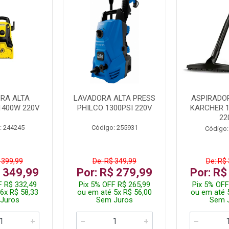
RA ALTA
LAVADORA ALTA PRESS
ASPIRADO
1400W 220V
PHILCO 1300PSI 220V
KARCHER 
22
: 244245
Código: 255931
Código:
 399,99
De: R$ 349,99
De: R$
$ 349,99
Por: R$ 279,99
Por: R$
F R$ 332,49
Pix 5% OFF R$ 265,99
Pix 5% OFF
6x R$ 58,33
ou em até 5x R$ 56,00
ou em até 
Juros
Sem Juros
Sem 