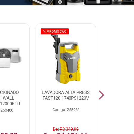
% PROMOÇÃO
ICIONADO
LAVADORA ALTA PRESS
CLIMATIZ
HI WALL
FAST120 1740PSI 220V
JUMBO 75L
 12000BTU
Código: 258962
Código:
 260400
De: R$ 349,99