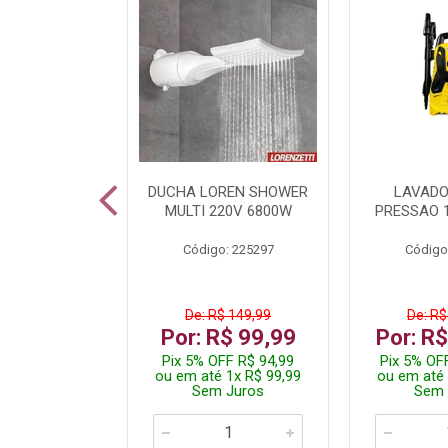
A LED TKL
DUCHA LOREN SHOWER
LAVADO
W 6500K
MULTI 220V 6800W
PRESSAO 
: 236917
Código: 225297
Código
R$ 4,99
De: R$ 149,99
De: R$
R$ 3,99
Por: R$ 99,99
Por: R
FF R$ 3,79
Pix 5% OFF R$ 94,99
Pix 5% OF
 1x R$ 3,99
ou em até 1x R$ 99,99
ou em até 
 Juros
Sem Juros
Sem 