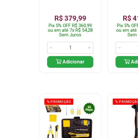
359,99
R$ 379,99
R$ 4
F R$ 341,99
Pix 5% OFF R$ 360,99
Pix 5% OF
 7x R$ 51,43
ou em até 7x R$ 54,28
ou em até 
 Juros
Sem Juros
Sem 
icionar
Adicionar
Adi
ÃO
% PROMOÇÃO
% PROMOÇÃ