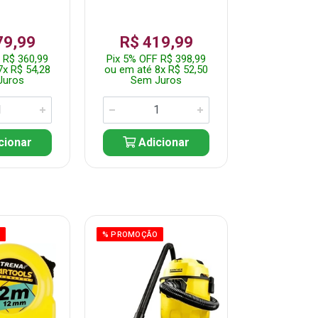
79,99
R$ 419,99
R$ 35
 R$ 360,99
Pix 5% OFF R$ 398,99
Pix 5% OFF
7x R$ 54,28
ou em até 8x R$ 52,50
ou em até 7
Juros
Sem Juros
Sem J
cionar
Adicionar
Adic
O
% PROMOÇÃO
% PROMOÇÃO