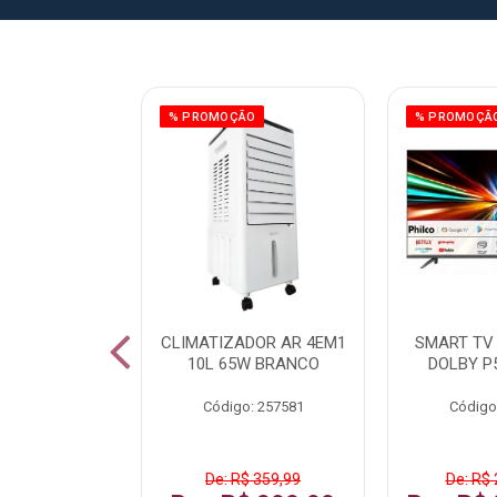
ÃO
% PROMOÇÃO
% PROMOÇÃ
 43 FULL HD
CLIMATIZADOR AR 4EM1
SMART TV 
LBY P43CRA
10L 65W BRANCO
DOLBY P
: 256519
Código: 257581
Código
 1.599,99
De: R$ 359,99
De: R$ 