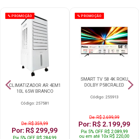
% PROMOÇÃO
% PROMOÇÃO
SMART TV 58 4K ROKU
DOLBY P58CRALED
CLIMATIZADOR AR 4EM1
10L 65W BRANCO
Código: 255913
Código: 257581
De: R$ 2.699,99
Por: R$ 2.199,99
De: R$ 359,99
Por: R$ 299,99
Pix 5% OFF R$ 2.089,99
ou em até 10x R$ 220,00
Pix 5% OFF R$ 284,99