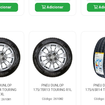
cionar
Adicionar
Adi
DUNLOP
PNEU DUNLOP
PNEU 
4 TOURING
175/70R13 TOURING R1L
175/65R14 
1XL
Código: 261082
Código:
: 261081