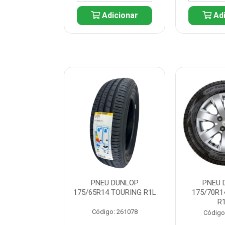
icionar
Adicionar
Adi
 DUNLOP
PNEU DUNLOP
PNEU 
 TOURING R1L
175/65R14 TOURING R1L
175/70R1
R
: 261082
Código: 261078
Código