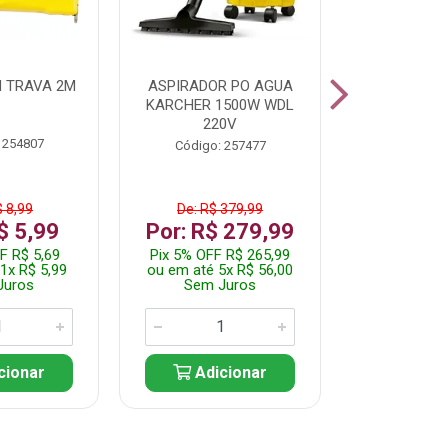
 TRAVA 2M
ASPIRADOR PO AGUA
KIT FERRAM
KARCHER 1500W WDL
220V
 254807
Código:
Código: 257477
$ 8,99
De: R$ 379,99
De: R$
$ 5,99
Por: R$ 279,99
Por: R$
F R$ 5,69
Pix 5% OFF R$ 265,99
Pix 5% OFF
1x R$ 5,99
ou em até 5x R$ 56,00
ou em até 1
Juros
Sem Juros
Sem J
cionar
Adicionar
Adic