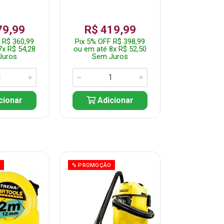
79,99
R$ 419,99
R$ 35
 R$ 360,99
Pix 5% OFF R$ 398,99
Pix 5% OFF
7x R$ 54,28
ou em até 8x R$ 52,50
ou em até 7
Juros
Sem Juros
Sem J
cionar
Adicionar
Adic
O
% PROMOÇÃO
% PROMOÇÃO