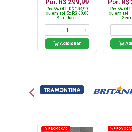
 1.349,99
Por: R$ 299,99
Por: R$
 R$ 1.282,49
Pix 5% OFF R$ 284,99
Pix 5% OFF
10x R$ 135,00
ou em até 5x R$ 60,00
ou em até 1
 Juros
Sem Juros
Sem 
icionar
Adicionar
Adi
ÃO
% PROMOÇÃO
% PROMOÇÃ