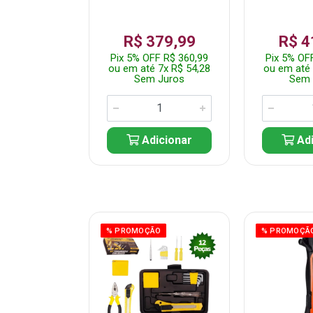
359,99
R$ 379,99
R$ 4
F R$ 341,99
Pix 5% OFF R$ 360,99
Pix 5% OF
 7x R$ 51,43
ou em até 7x R$ 54,28
ou em até 
 Juros
Sem Juros
Sem 
icionar
Adicionar
Adi
ÃO
% PROMOÇÃO
% PROMOÇÃ