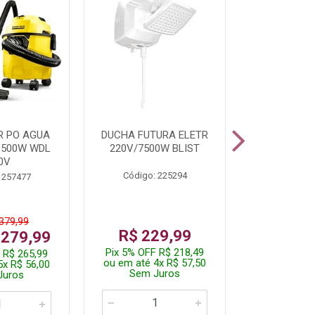
R PO AGUA
DUCHA FUTURA ELETR
PARAFUSADE
1500W WDL
220V/7500W BLIST
BATE
0V
Código: 225294
Código:
 257477
 379,99
De: R$
R$ 229,99
 279,99
Por: R$
Pix 5% OFF R$ 218,49
 R$ 265,99
Pix 5% OFF
ou em até 4x R$ 57,50
5x R$ 56,00
ou em até 1
Sem Juros
Juros
Sem J