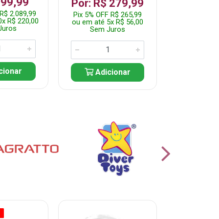
199,99
R$ 1.2
Por: R$ 279,99
R$ 2.089,99
Pix 5% OFF 
Pix 5% OFF R$ 265,99
0x R$ 220,00
ou em até 10
ou em até 5x R$ 56,00
Juros
Sem J
Sem Juros
cionar
Adic
Adicionar
O
% PROMOÇÃO