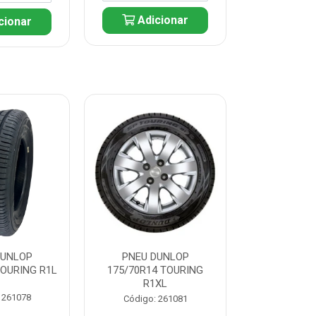
Adicionar
cionar
Adic
DUNLOP
PNEU DUNLOP
PNEU D
TOURING R1L
175/70R14 TOURING
175/70R13 T
R1XL
 261078
Código:
Código: 261081