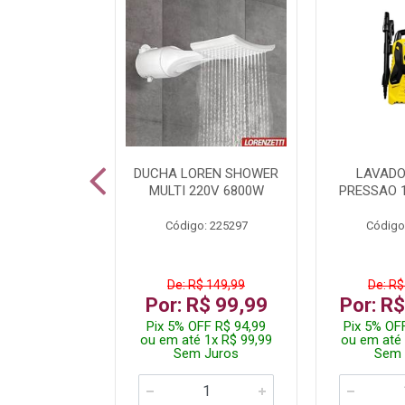
A LED TKL
DUCHA LOREN SHOWER
LAVADO
W 6500K
MULTI 220V 6800W
PRESSAO 
: 236917
Código: 225297
Código
R$ 4,99
De: R$ 149,99
De: R$
R$ 3,99
Por: R$ 99,99
Por: R
FF R$ 3,79
Pix 5% OFF R$ 94,99
Pix 5% OF
 1x R$ 3,99
ou em até 1x R$ 99,99
ou em até 
 Juros
Sem Juros
Sem 