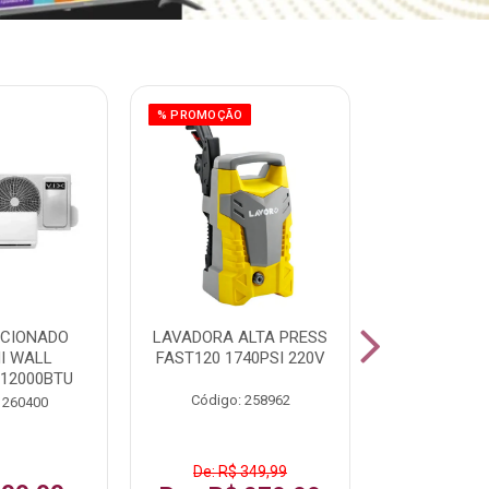
% PROMOÇÃO
ICIONADO
LAVADORA ALTA PRESS
CLIMATIZ
HI WALL
FAST120 1740PSI 220V
JUMBO 75L
 12000BTU
Código: 258962
Código:
 260400
De: R$ 349,99