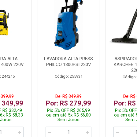
RA ALTA
LAVADORA ALTA PRESS
ASPIRADO
1400W 220V
PHILCO 1300PSI 220V
KARCHER 
22
: 244245
Código: 255931
Código:
 399,99
De: R$ 349,99
De: R$
$ 349,99
Por: R$ 279,99
Por: R$
F R$ 332,49
Pix 5% OFF R$ 265,99
Pix 5% OFF
6x R$ 58,33
ou em até 5x R$ 56,00
ou em até 
Juros
Sem Juros
Sem 