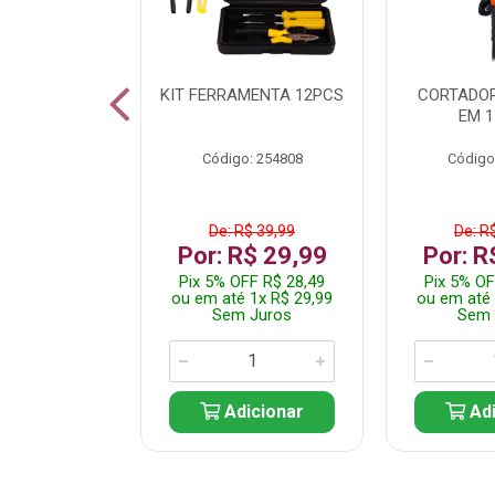
 INOX WALK
KIT FERRAMENTA 12PCS
CORTADOR
ED511413
EM 1
: 250455
Código: 254808
Código
$ 24,99
De: R$ 39,99
De: R
R$ 14,99
Por: R$ 29,99
Por: R
FF R$ 14,24
Pix 5% OFF R$ 28,49
Pix 5% OF
 1x R$ 14,99
ou em até 1x R$ 29,99
ou em até 
 Juros
Sem Juros
Sem 
icionar
Adicionar
Adi