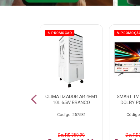
ÃO
% PROMOÇÃO
% PROMOÇÃ
 43 FULL HD
CLIMATIZADOR AR 4EM1
SMART TV 
LBY P43CRA
10L 65W BRANCO
DOLBY P
: 256519
Código: 257581
Código
 1.599,99
De: R$ 359,99
De: R$ 