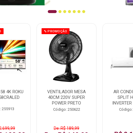
O
% PROMOÇÃO
58 4K ROKU
VENTILADOR MESA
AR COND
58CRALED
40CM 220V SUPER
SPLIT 
POWER PRETO
INVERTER
: 255913
Código: 250622
Código:
2.699,99
De: R$ 189,99