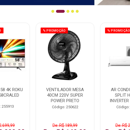
O
% PROMOÇÃO
% PROMOÇÃ
58 4K ROKU
VENTILADOR MESA
AR COND
58CRALED
40CM 220V SUPER
SPLIT 
POWER PRETO
INVERTER
: 255913
Código: 250622
Código:
2.699,99
De: R$ 189,99
De: R$ 