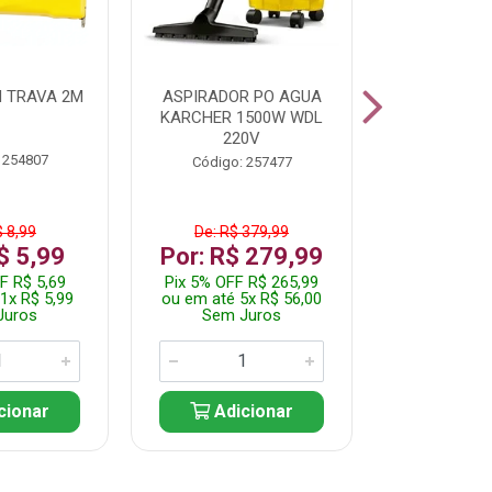
 TRAVA 2M
ASPIRADOR PO AGUA
KIT FERRAM
KARCHER 1500W WDL
220V
 254807
Código:
Código: 257477
$ 8,99
De: R$ 379,99
De: R$
$ 5,99
Por: R$ 279,99
Por: R$
F R$ 5,69
Pix 5% OFF R$ 265,99
Pix 5% OFF
1x R$ 5,99
ou em até 5x R$ 56,00
ou em até 1
Juros
Sem Juros
Sem J
cionar
Adicionar
Adic