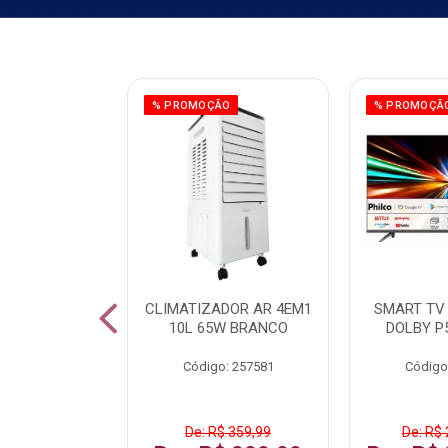
ÃO
% PROMOÇÃO
% PROMOÇÃ
 43 FULL HD
CLIMATIZADOR AR 4EM1
SMART TV 
LBY P43CRA
10L 65W BRANCO
DOLBY P
: 256519
Código: 257581
Código
 1.599,99
De: R$ 359,99
De: R$ 