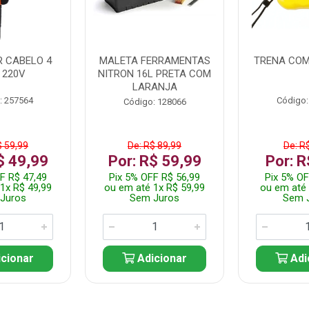
 CABELO 4
MALETA FERRAMENTAS
TRENA COM
 220V
NITRON 16L PRETA COM
LARANJA
: 257564
Código:
Código: 128066
$ 59,99
De: R$ 89,99
De: R
$ 49,99
Por: R$ 59,99
Por: R
F R$ 47,49
Pix 5% OFF R$ 56,99
Pix 5% OF
1x R$ 49,99
ou em até 1x R$ 59,99
ou em até 
Juros
Sem Juros
Sem 
cionar
Adicionar
Adi