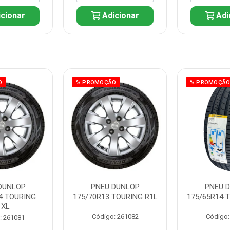
cionar
Adicionar
Adi
O
% PROMOÇÃO
% PROMOÇÃ
DUNLOP
PNEU DUNLOP
PNEU 
4 TOURING
175/70R13 TOURING R1L
175/65R14 
1XL
Código: 261082
Código:
: 261081