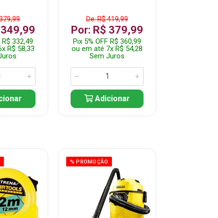
 379,99
De: R$ 419,99
De: R$ 
 349,99
Por: R$ 379,99
Por: R$
 R$ 332,49
Pix 5% OFF R$ 360,99
Pix 5% OFF
6x R$ 58,33
ou em até 7x R$ 54,28
ou em até 5
Juros
Sem Juros
Sem J
cionar
Adicionar
Adic
O
% PROMOÇÃO
% PROMOÇÃO