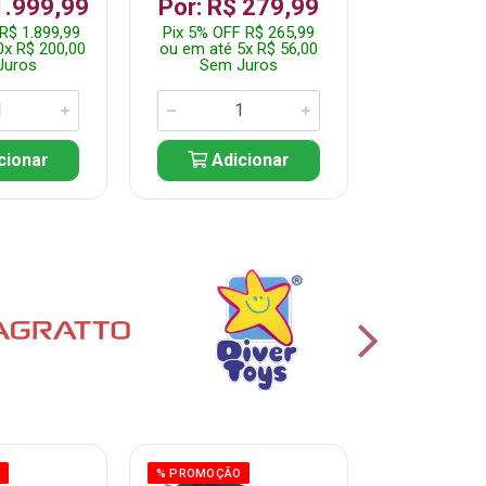
R$ 1.2
1.999,99
Por: R$ 279,99
Pix 5% OFF 
R$ 1.899,99
Pix 5% OFF R$ 265,99
ou em até 10
0x R$ 200,00
ou em até 5x R$ 56,00
Sem J
Juros
Sem Juros
Adic
cionar
Adicionar
O
% PROMOÇÃO
% PROMOÇÃO