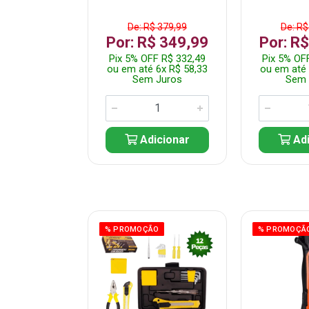
$ 359,99
De: R$ 379,99
De: R$
$ 299,99
Por: R$ 349,99
Por: R
F R$ 284,99
Pix 5% OFF R$ 332,49
Pix 5% OF
 5x R$ 60,00
ou em até 6x R$ 58,33
ou em até 
 Juros
Sem Juros
Sem 
icionar
Adicionar
Adi
ÃO
% PROMOÇÃO
% PROMOÇÃ