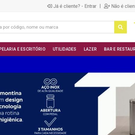
|
Já é cliente? - Entrar
Não é clien
PELARIA E ESCRITÓRIO
UTILIDADES
LAZER
BAR E RESTAU