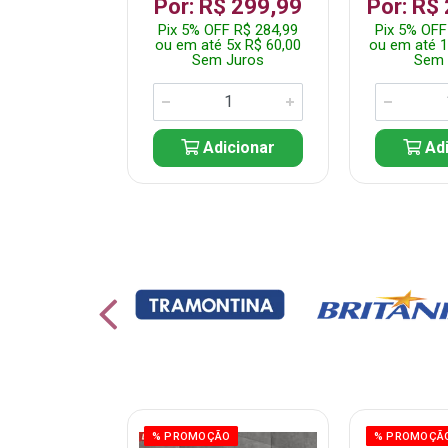
 1.349,99
Por: R$ 299,99
Por: R$
 R$ 1.282,49
Pix 5% OFF R$ 284,99
Pix 5% OFF
10x R$ 135,00
ou em até 5x R$ 60,00
ou em até 1
 Juros
Sem Juros
Sem 
icionar
Adicionar
Adi
ÃO
% PROMOÇÃO
% PROMOÇÃ