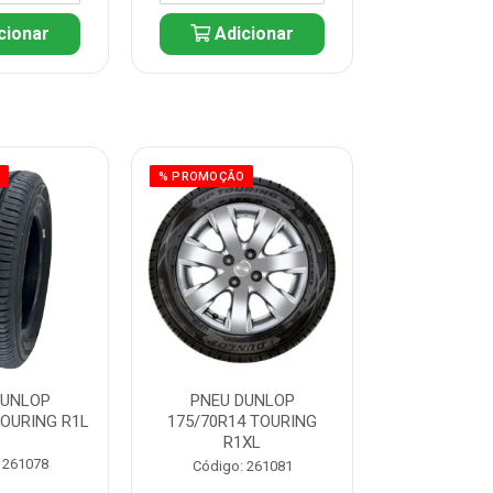
cionar
Adicionar
Adic
O
% PROMOÇÃO
% PROMOÇÃO
DUNLOP
PNEU DUNLOP
PNEU D
TOURING R1L
175/70R14 TOURING
175/70R13 T
R1XL
 261078
Código:
Código: 261081