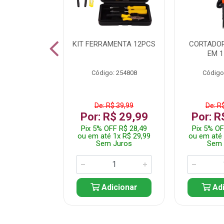
 INOX WALK
KIT FERRAMENTA 12PCS
CORTADOR
ED511413
EM 1
: 250455
Código: 254808
Código
$ 24,99
De: R$ 39,99
De: R
R$ 14,99
Por: R$ 29,99
Por: R
FF R$ 14,24
Pix 5% OFF R$ 28,49
Pix 5% OF
 1x R$ 14,99
ou em até 1x R$ 29,99
ou em até 
 Juros
Sem Juros
Sem 
icionar
Adicionar
Adi