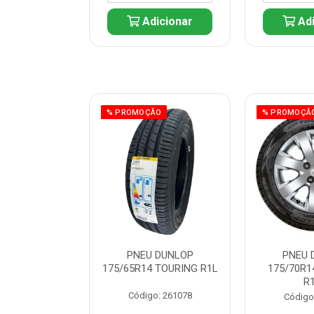
icionar
Adicionar
Adi
ÃO
% PROMOÇÃO
% PROMOÇÃ
 DUNLOP
PNEU DUNLOP
PNEU 
 TOURING R1L
175/65R14 TOURING R1L
175/70R1
R
: 261082
Código: 261078
Código