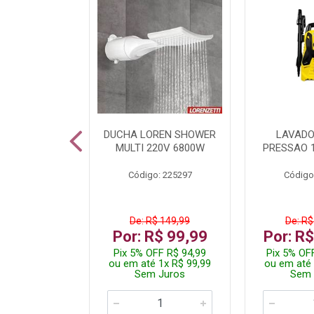
TURA ELETR
DUCHA LOREN SHOWER
LAVADO
00W BLIST
MULTI 220V 6800W
PRESSAO 
: 225294
Código: 225297
Código
$ 229,99
De: R$ 149,99
De: R$
$ 149,99
Por: R$ 99,99
Por: R
F R$ 142,49
Pix 5% OFF R$ 94,99
Pix 5% OF
 2x R$ 75,00
ou em até 1x R$ 99,99
ou em até 
 Juros
Sem Juros
Sem 