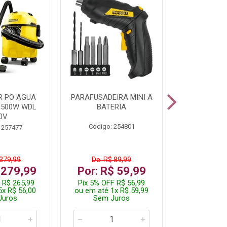
R PO AGUA
PARAFUSADEIRA MINI A
KIT FERRAM
1500W WDL
BATERIA
0V
Código: 254801
Código:
 257477
 379,99
De: R$ 89,99
De: R$
 279,99
Por: R$ 59,99
Por: R$
 R$ 265,99
Pix 5% OFF R$ 56,99
Pix 5% OFF
5x R$ 56,00
ou em até 1x R$ 59,99
ou em até 1
Juros
Sem Juros
Sem J