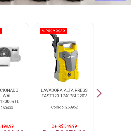
O
% PROMOÇÃO
ICIONADO
LAVADORA ALTA PRESS
CLIMATIZ
HI WALL
FAST120 1740PSI 220V
JUMBO 75L
 12000BTU
Código: 258962
Código:
 260400
2.199,99
De: R$ 349,99