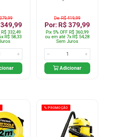
 379,99
De: R$ 419,99
De: R$ 
 349,99
Por: R$ 379,99
Por: R$
 R$ 332,49
Pix 5% OFF R$ 360,99
Pix 5% OFF
6x R$ 58,33
ou em até 7x R$ 54,28
ou em até 5
Juros
Sem Juros
Sem J
cionar
Adicionar
Adic
O
% PROMOÇÃO
% PROMOÇÃO