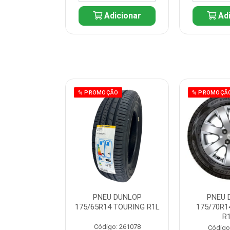
icionar
Adicionar
Adi
ÃO
% PROMOÇÃO
% PROMOÇÃ
 DUNLOP
PNEU DUNLOP
PNEU 
 TOURING R1L
175/65R14 TOURING R1L
175/70R1
R
: 261082
Código: 261078
Código