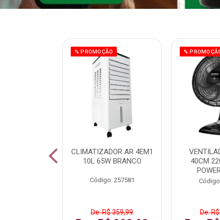
ÃO
% PROMOÇÃO
% PROMOÇÃ
 43 FULL HD
CLIMATIZADOR AR 4EM1
VENTILA
LBY P43CRA
10L 65W BRANCO
40CM 22
POWER
: 256519
Código: 257581
Código
 1.599,99
De: R$ 359,99
De: R$