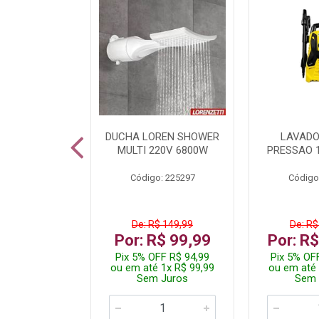
TURA ELETR
DUCHA LOREN SHOWER
LAVADO
00W BLIST
MULTI 220V 6800W
PRESSAO 
: 225294
Código: 225297
Código
De: R$ 149,99
De: R$
229,99
Por: R$ 99,99
Por: R
F R$ 218,49
Pix 5% OFF R$ 94,99
Pix 5% OF
 4x R$ 57,50
ou em até 1x R$ 99,99
ou em até 
 Juros
Sem Juros
Sem 