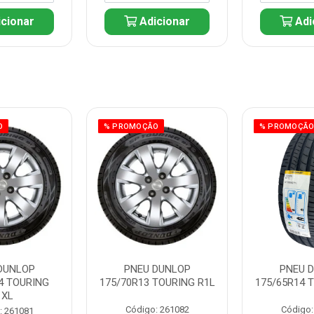
cionar
Adicionar
Adi
O
% PROMOÇÃO
% PROMOÇÃ
DUNLOP
PNEU DUNLOP
PNEU 
4 TOURING
175/70R13 TOURING R1L
175/65R14 
1XL
Código: 261082
Código:
: 261081