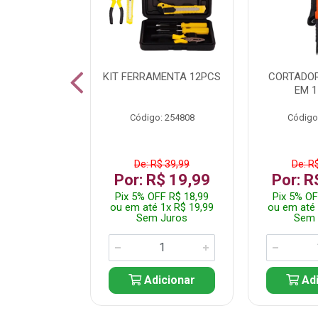
 INOX WALK
KIT FERRAMENTA 12PCS
CORTADOR
ED511413
EM 1
: 250455
Código: 254808
Código
$ 24,99
De: R$ 39,99
De: R
R$ 14,99
Por: R$ 19,99
Por: R
FF R$ 14,24
Pix 5% OFF R$ 18,99
Pix 5% OF
 1x R$ 14,99
ou em até 1x R$ 19,99
ou em até 
 Juros
Sem Juros
Sem 
icionar
Adicionar
Adi