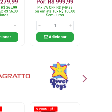
 279,99
Por: R$ 999,99
Por: R$ 
 R$ 265,99
Pix 5% OFF R$ 949,99
Pix 5% OFF 
5x R$ 56,00
ou em até 10x R$ 100,00
ou em até 10
Juros
Sem Juros
Sem J
cionar
Adicionar
Adic
O
% PROMOÇÃO
% PROMOÇÃO