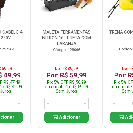
 CABELO 4
MALETA FERRAMENTAS
TRENA COM
 220V
NITRON 16L PRETA COM
LARANJA
: 257564
Código:
Código: 128066
$ 59,99
De: R$ 89,99
De: R
$ 49,99
Por: R$ 59,99
Por: R
F R$ 47,49
Pix 5% OFF R$ 56,99
Pix 5% OF
1x R$ 49,99
ou em até 1x R$ 59,99
ou em até 
Juros
Sem Juros
Sem 
cionar
Adicionar
Adi