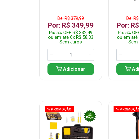
$ 359,99
De: R$ 379,99
De: R$
$ 299,99
Por: R$ 349,99
Por: R
F R$ 284,99
Pix 5% OFF R$ 332,49
Pix 5% OF
 5x R$ 60,00
ou em até 6x R$ 58,33
ou em até 
 Juros
Sem Juros
Sem 
icionar
Adicionar
Adi
ÃO
% PROMOÇÃO
% PROMOÇÃ