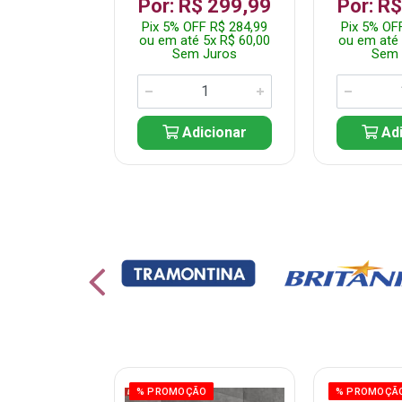
 1.349,99
Por: R$ 299,99
Por: R
 R$ 1.282,49
Pix 5% OFF R$ 284,99
Pix 5% OF
10x R$ 135,00
ou em até 5x R$ 60,00
ou em até 
 Juros
Sem Juros
Sem 
icionar
Adicionar
Adi
% PROMOÇÃO
% PROMOÇÃ