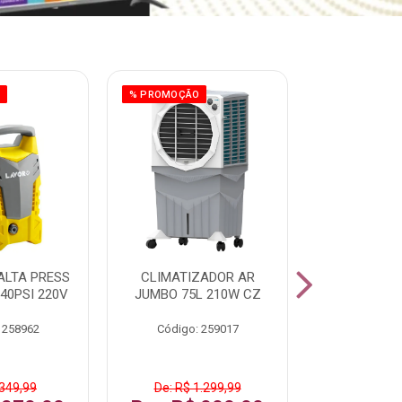
O
% PROMOÇÃO
% PROMOÇÃO
ALTA PRESS
CLIMATIZADOR AR
AR CONDI
40PSI 220V
JUMBO 75L 210W CZ
SPLIT H
INVERTER
 258962
Código: 259017
Código:
 349,99
De: R$ 1.299,99
De: R$ 1