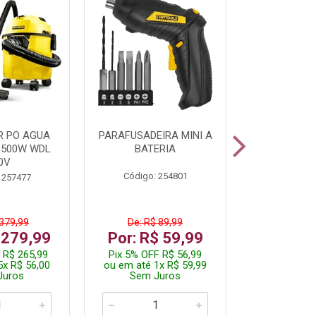
R PO AGUA
PARAFUSADEIRA MINI A
KIT FERRAM
1500W WDL
BATERIA
0V
Código: 254801
Código:
 257477
 379,99
De: R$ 89,99
De: R$
 279,99
Por: R$ 59,99
Por: R$
 R$ 265,99
Pix 5% OFF R$ 56,99
Pix 5% OFF
5x R$ 56,00
ou em até 1x R$ 59,99
ou em até 1
Juros
Sem Juros
Sem J