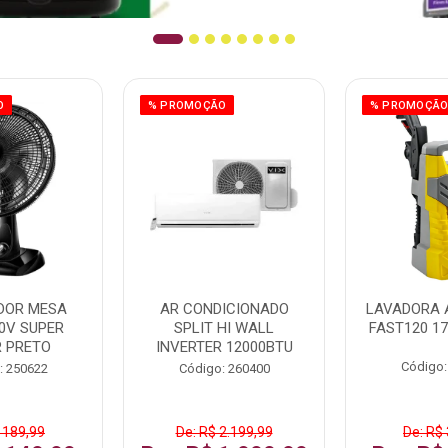
O
% PROMOÇÃO
% PROMOÇÃ
DOR MESA
AR CONDICIONADO
LAVADORA 
0V SUPER
SPLIT HI WALL
FAST120 17
 PRETO
INVERTER 12000BTU
Código:
: 250622
Código: 260400
 189,99
De: R$ 2.199,99
De: R$