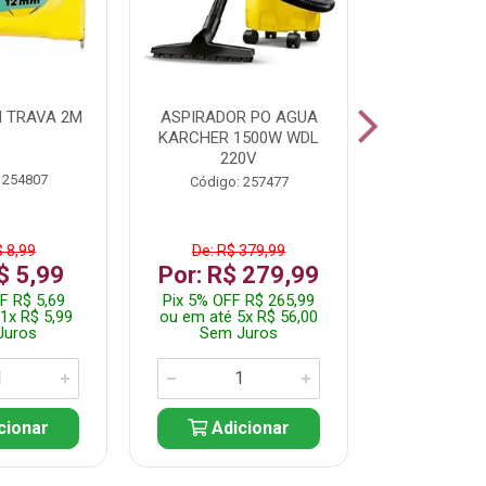
 TRAVA 2M
ASPIRADOR PO AGUA
KIT FERRAM
KARCHER 1500W WDL
220V
 254807
Código:
Código: 257477
$ 8,99
De: R$ 379,99
De: R$
$ 5,99
Por: R$ 279,99
Por: R$
F R$ 5,69
Pix 5% OFF R$ 265,99
Pix 5% OFF
1x R$ 5,99
ou em até 5x R$ 56,00
ou em até 1
Juros
Sem Juros
Sem J
cionar
Adicionar
Adic