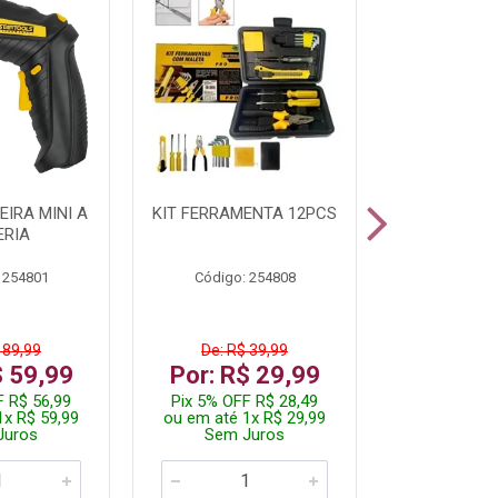
IRA MINI A
KIT FERRAMENTA 12PCS
PARAFUSADE
ERIA
STARTOOLS
 254801
Código: 254808
Código:
 89,99
De: R$ 39,99
De: R$ 
$ 59,99
Por: R$ 29,99
Por: R$
F R$ 56,99
Pix 5% OFF R$ 28,49
Pix 5% OFF
1x R$ 59,99
ou em até 1x R$ 29,99
ou em até 3
Juros
Sem Juros
Sem J