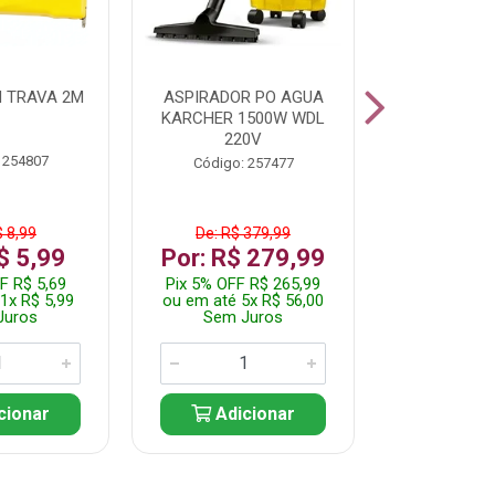
 TRAVA 2M
ASPIRADOR PO AGUA
KIT FERRAM
KARCHER 1500W WDL
220V
 254807
Código:
Código: 257477
$ 8,99
De: R$ 379,99
De: R$
$ 5,99
Por: R$ 279,99
Por: R$
F R$ 5,69
Pix 5% OFF R$ 265,99
Pix 5% OFF
1x R$ 5,99
ou em até 5x R$ 56,00
ou em até 1
Juros
Sem Juros
Sem J
cionar
Adicionar
Adic