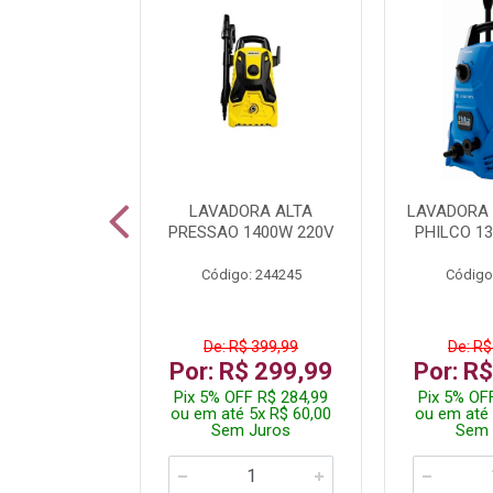
TURA ELETR
LAVADORA ALTA
LAVADORA 
00W BLIST
PRESSAO 1400W 220V
PHILCO 13
: 225294
Código: 244245
Código
$ 229,99
De: R$ 399,99
De: R$
$ 149,99
Por: R$ 299,99
Por: R
F R$ 142,49
Pix 5% OFF R$ 284,99
Pix 5% OF
 2x R$ 75,00
ou em até 5x R$ 60,00
ou em até 
 Juros
Sem Juros
Sem 