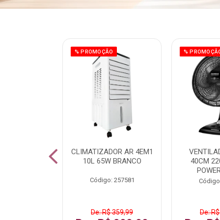
ÃO
% PROMOÇÃO
% PROMOÇÃ
 43 FULL HD
CLIMATIZADOR AR 4EM1
VENTILA
LBY P43CRA
10L 65W BRANCO
40CM 22
POWER
: 256519
Código: 257581
Código
 1.599,99
De: R$ 359,99
De: R$