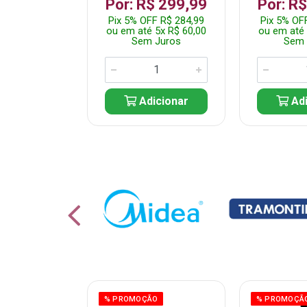
 1.349,99
Por: R$ 299,99
Por: R
 R$ 1.282,49
Pix 5% OFF R$ 284,99
Pix 5% OF
10x R$ 135,00
ou em até 5x R$ 60,00
ou em até 
 Juros
Sem Juros
Sem 
icionar
Adicionar
Adi
ÃO
% PROMOÇÃO
% PROMOÇÃ