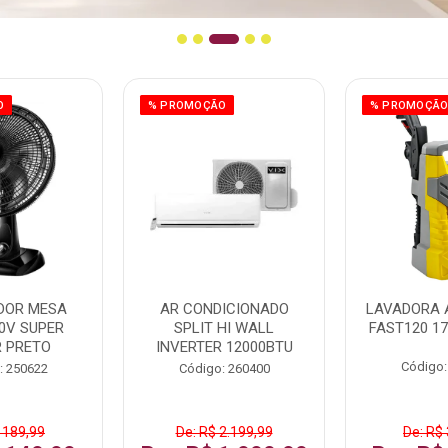
O
% PROMOÇÃO
% PROMOÇÃ
DOR MESA
AR CONDICIONADO
LAVADORA 
0V SUPER
SPLIT HI WALL
FAST120 17
 PRETO
INVERTER 12000BTU
Código:
: 250622
Código: 260400
 189,99
De: R$ 2.199,99
De: R$