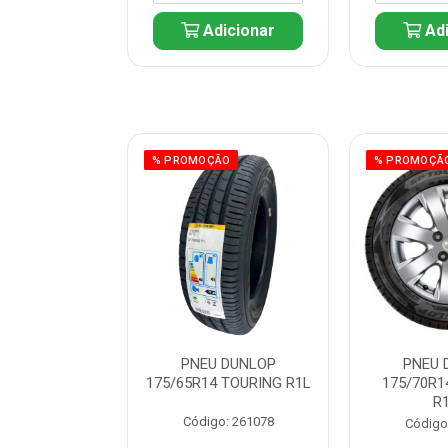
icionar
Adicionar
Adi
ÃO
% PROMOÇÃO
% PROMOÇÃ
 DUNLOP
PNEU DUNLOP
PNEU 
 TOURING R1L
175/65R14 TOURING R1L
175/70R1
R
: 261082
Código: 261078
Código