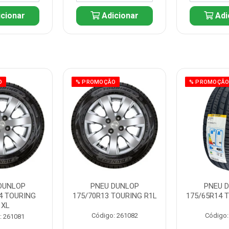
cionar
Adicionar
Adi
O
% PROMOÇÃO
% PROMOÇÃ
DUNLOP
PNEU DUNLOP
PNEU 
4 TOURING
175/70R13 TOURING R1L
175/65R14 
1XL
Código: 261082
Código:
: 261081