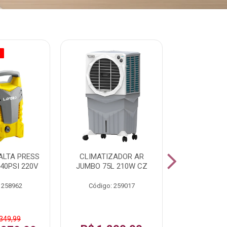
O
% PROMOÇÃO
ALTA PRESS
CLIMATIZADOR AR
AR CONDI
40PSI 220V
JUMBO 75L 210W CZ
SPLIT H
INVERTER
 258962
Código: 259017
Código:
 349,99
De: R$ 1