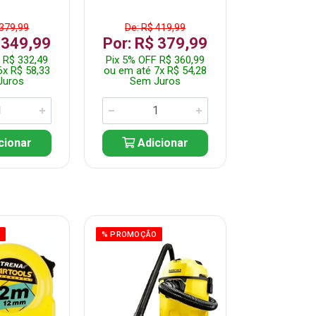
 379,99
De: R$ 419,99
De: R$ 
 349,99
Por: R$ 379,99
Por: R$
 R$ 332,49
Pix 5% OFF R$ 360,99
Pix 5% OFF
6x R$ 58,33
ou em até 7x R$ 54,28
ou em até 5
Juros
Sem Juros
Sem J
cionar
Adicionar
Adic
O
% PROMOÇÃO
% PROMOÇÃO