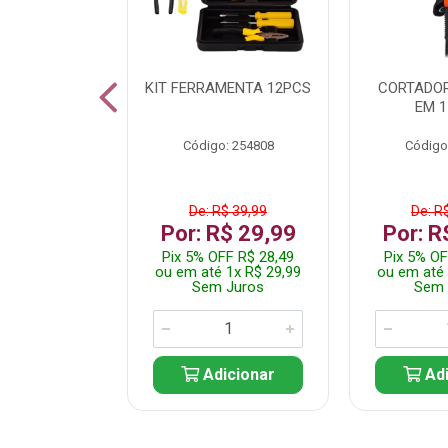
 INOX WALK
KIT FERRAMENTA 12PCS
CORTADOR
ED511413
EM 1
: 250455
Código: 254808
Código
$ 24,99
De: R$ 39,99
De: R
R$ 14,99
Por: R$ 29,99
Por: R
FF R$ 14,24
Pix 5% OFF R$ 28,49
Pix 5% OF
 1x R$ 14,99
ou em até 1x R$ 29,99
ou em até 
 Juros
Sem Juros
Sem 
icionar
Adicionar
Adi