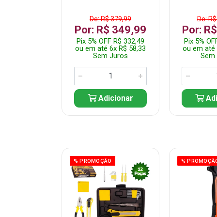
$ 359,99
De: R$ 379,99
De: R$
$ 299,99
Por: R$ 349,99
Por: R
F R$ 284,99
Pix 5% OFF R$ 332,49
Pix 5% OF
 5x R$ 60,00
ou em até 6x R$ 58,33
ou em até 
 Juros
Sem Juros
Sem 
icionar
Adicionar
Adi
ÃO
% PROMOÇÃO
% PROMOÇÃ