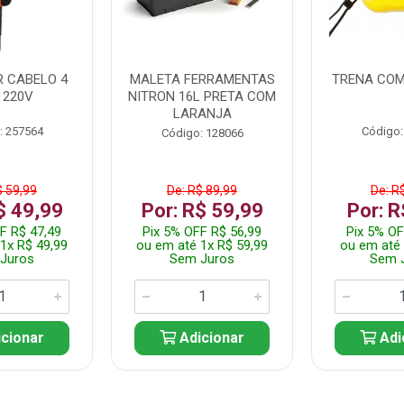
 CABELO 4
MALETA FERRAMENTAS
TRENA COM
 220V
NITRON 16L PRETA COM
LARANJA
: 257564
Código:
Código: 128066
$ 59,99
De: R$ 89,99
De: R
$ 49,99
Por: R$ 59,99
Por: R
F R$ 47,49
Pix 5% OFF R$ 56,99
Pix 5% OF
1x R$ 49,99
ou em até 1x R$ 59,99
ou em até 
Juros
Sem Juros
Sem 
cionar
Adicionar
Adi