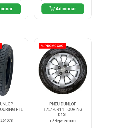
cionar
Adicionar
Adic
O
% PROMOÇÃO
% PROMOÇÃO
DUNLOP
PNEU DUNLOP
PNEU D
TOURING R1L
175/70R14 TOURING
175/70R13 T
R1XL
 261078
Código:
Código: 261081