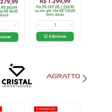
R$ 1.299,99
 279,99
Por: R$ 
Pix 5% OFF R$ 1.234,99
 R$ 265,99
Pix 5% OFF 
ou em até 10x R$ 130,00
5x R$ 56,00
ou em até 10
Sem Juros
Juros
Sem J
Adicionar
cionar
Adic
O
% PROMOÇÃO
% PROMOÇÃO