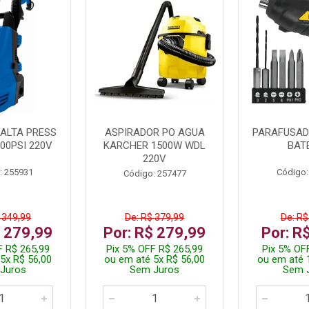
ALTA PRESS
ASPIRADOR PO AGUA
PARAFUSADE
00PSI 220V
KARCHER 1500W WDL
BAT
220V
: 255931
Código:
Código: 257477
 349,99
De: R$ 379,99
De: R$
$ 279,99
Por: R$ 279,99
Por: R
F R$ 265,99
Pix 5% OFF R$ 265,99
Pix 5% OF
5x R$ 56,00
ou em até 5x R$ 56,00
ou em até 
Juros
Sem Juros
Sem 