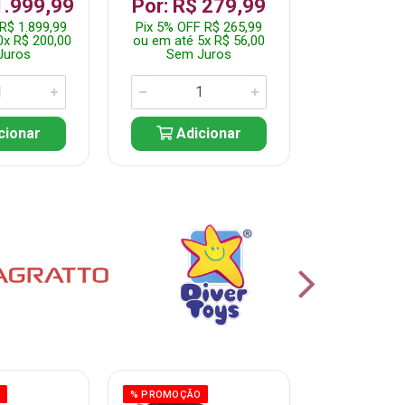
R$ 1.2
1.999,99
Por: R$ 279,99
Pix 5% OFF 
R$ 1.899,99
Pix 5% OFF R$ 265,99
ou em até 10
0x R$ 200,00
ou em até 5x R$ 56,00
Sem J
Juros
Sem Juros
Adic
cionar
Adicionar
O
% PROMOÇÃO
% PROMOÇÃO