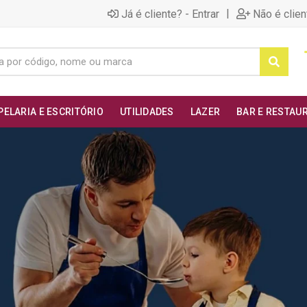
|
Já é cliente? - Entrar
Não é clien
PELARIA E ESCRITÓRIO
UTILIDADES
LAZER
BAR E RESTAU