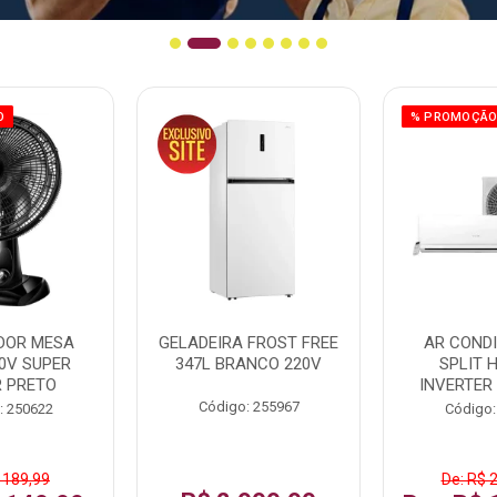
O
% PROMOÇÃ
DOR MESA
GELADEIRA FROST FREE
AR COND
0V SUPER
347L BRANCO 220V
SPLIT 
 PRETO
INVERTER
Código: 255967
: 250622
Código:
 189,99
De: R$ 