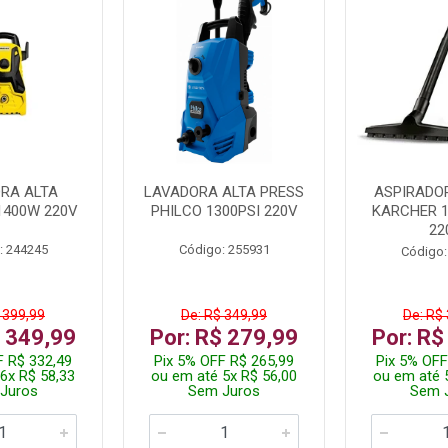
RA ALTA
LAVADORA ALTA PRESS
ASPIRADO
1400W 220V
PHILCO 1300PSI 220V
KARCHER 
22
: 244245
Código: 255931
Código:
 399,99
De: R$ 349,99
De: R$
$ 349,99
Por: R$ 279,99
Por: R$
F R$ 332,49
Pix 5% OFF R$ 265,99
Pix 5% OFF
6x R$ 58,33
ou em até 5x R$ 56,00
ou em até 
Juros
Sem Juros
Sem 