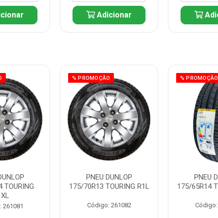
cionar
Adicionar
Adi
O
% PROMOÇÃO
% PROMOÇÃ
DUNLOP
PNEU DUNLOP
PNEU 
4 TOURING
175/70R13 TOURING R1L
175/65R14 
1XL
Código: 261082
Código:
: 261081