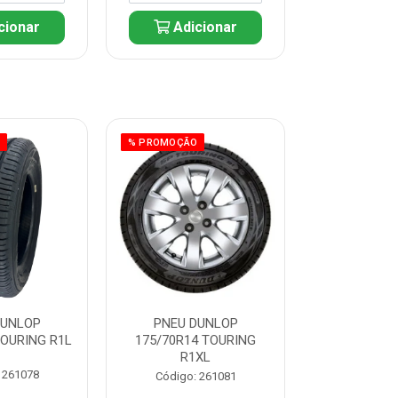
cionar
Adicionar
Adic
O
% PROMOÇÃO
% PROMOÇÃO
DUNLOP
PNEU DUNLOP
PNEU D
TOURING R1L
175/70R14 TOURING
175/70R13 T
R1XL
 261078
Código:
Código: 261081