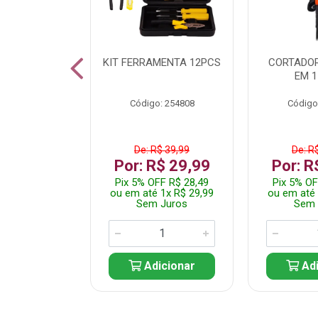
 INOX WALK
KIT FERRAMENTA 12PCS
CORTADOR
ED511413
EM 1
: 250455
Código: 254808
Código
$ 24,99
De: R$ 39,99
De: R
R$ 14,99
Por: R$ 29,99
Por: R
FF R$ 14,24
Pix 5% OFF R$ 28,49
Pix 5% OF
 1x R$ 14,99
ou em até 1x R$ 29,99
ou em até 
 Juros
Sem Juros
Sem 
icionar
Adicionar
Adi