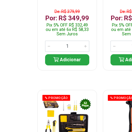
$ 359,99
De: R$ 379,99
De: R$
$ 299,99
Por: R$ 349,99
Por: R
F R$ 284,99
Pix 5% OFF R$ 332,49
Pix 5% OF
 5x R$ 60,00
ou em até 6x R$ 58,33
ou em até 
 Juros
Sem Juros
Sem 
icionar
Adicionar
Adi
ÃO
% PROMOÇÃO
% PROMOÇÃ