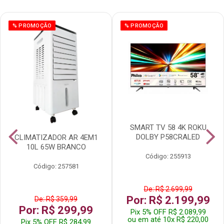
% PROMOÇÃO
% PROMOÇÃO
SMART TV 58 4K ROKU
DOLBY P58CRALED
CLIMATIZADOR AR 4EM1
10L 65W BRANCO
Código: 255913
Código: 257581
De: R$ 2.699,99
Por: R$ 2.199,99
De: R$ 359,99
Por: R$ 299,99
Pix 5% OFF R$ 2.089,99
ou em até 10x R$ 220,00
Pix 5% OFF R$ 284,99