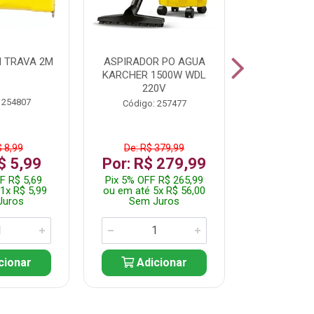
 TRAVA 2M
ASPIRADOR PO AGUA
KIT FERRAM
KARCHER 1500W WDL
220V
 254807
Código:
Código: 257477
$ 8,99
De: R$ 379,99
De: R$
$ 5,99
Por: R$ 279,99
Por: R$
F R$ 5,69
Pix 5% OFF R$ 265,99
Pix 5% OFF
1x R$ 5,99
ou em até 5x R$ 56,00
ou em até 1
Juros
Sem Juros
Sem J
cionar
Adicionar
Adic