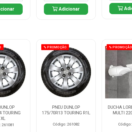
Adi
cionar
Adicionar
O
% PROMOÇÃO
% PROMOÇÃ
DUNLOP
PNEU DUNLOP
DUCHA LOR
4 TOURING
175/70R13 TOURING R1L
MULTI 22
1XL
Código: 261082
Código:
: 261081