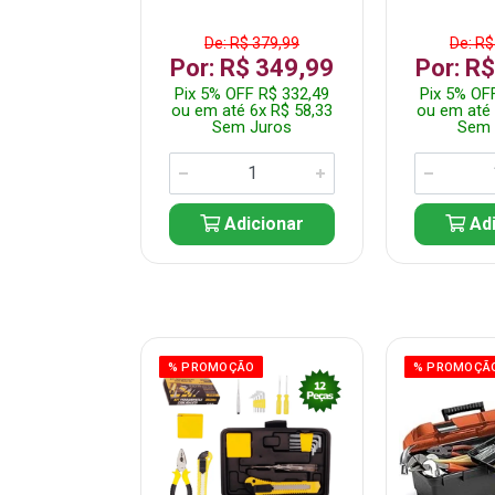
$ 149,99
De: R$ 379,99
De: R$
R$ 99,99
Por: R$ 349,99
Por: R
FF R$ 94,99
Pix 5% OFF R$ 332,49
Pix 5% OF
 1x R$ 99,99
ou em até 6x R$ 58,33
ou em até 
 Juros
Sem Juros
Sem 
icionar
Adicionar
Adi
ÃO
% PROMOÇÃO
% PROMOÇÃ