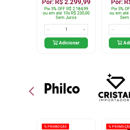
 1.349,99
Por: R$ 2.299,99
Por: R
 R$ 1.282,49
Pix 5% OFF R$ 2.184,99
Pix 5% OF
10x R$ 135,00
ou em até 10x R$ 230,00
ou em até 
 Juros
Sem Juros
Sem 
icionar
Adicionar
Adi
% PROMOÇÃO
% PROMOÇÃ