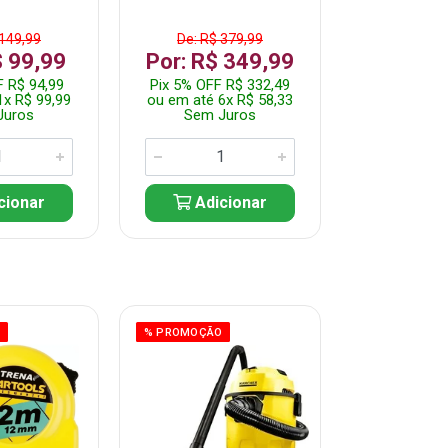
 149,99
De: R$ 379,99
De: R$ 
$ 99,99
Por: R$ 349,99
Por: R$
F R$ 94,99
Pix 5% OFF R$ 332,49
Pix 5% OFF
1x R$ 99,99
ou em até 6x R$ 58,33
ou em até 7
Juros
Sem Juros
Sem J
cionar
Adicionar
Adic
O
% PROMOÇÃO
% PROMOÇÃO