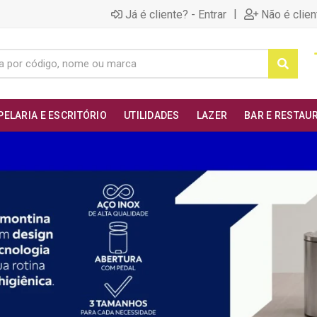
|
Já é cliente? - Entrar
Não é clien
PELARIA E ESCRITÓRIO
UTILIDADES
LAZER
BAR E RESTAU