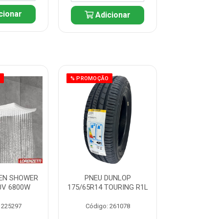
cionar
Adicionar
Adic
O
% PROMOÇÃO
% PROMOÇÃO
EN SHOWER
PNEU DUNLOP
PNEU D
0V 6800W
175/65R14 TOURING R1L
175/70R14
R1
 225297
Código: 261078
Código: