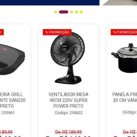
O
% PROMOÇÃO
% PROMOÇÃ
EIRA GRILL
VENTILADOR MESA
PANELA PRE
NTE SAN230
40CM 220V SUPER
20 CM VAN
 PRETO
POWER PRETO
Código:
: 255961
Código: 250622
$ 89,99
De: R$ 189,99
De: R$