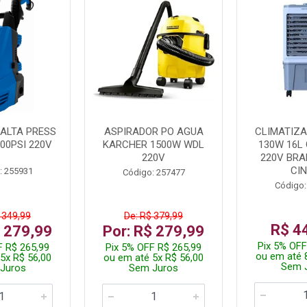
ALTA PRESS
ASPIRADOR PO AGUA
CLIMATIZA
00PSI 220V
KARCHER 1500W WDL
130W 16L 
220V
220V BR
CI
: 255931
Código: 257477
Código:
 349,99
De: R$ 379,99
R$ 4
$ 279,99
Por: R$ 279,99
Pix 5% OFF
F R$ 265,99
Pix 5% OFF R$ 265,99
ou em até 
5x R$ 56,00
ou em até 5x R$ 56,00
Sem 
Juros
Sem Juros