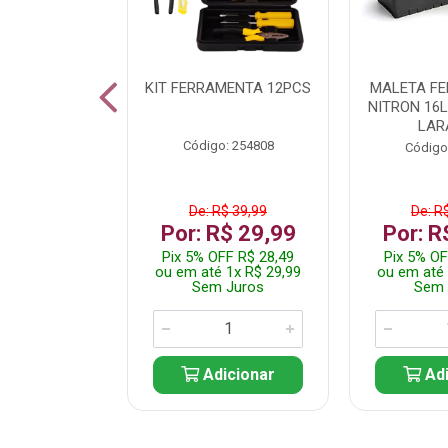
 INOX WALK
KIT FERRAMENTA 12PCS
MALETA F
ED511413
NITRON 16
LAR
: 250455
Código: 254808
Código
$ 24,99
De: R$ 39,99
De: R
R$ 14,99
Por: R$ 29,99
Por: R
FF R$ 14,24
Pix 5% OFF R$ 28,49
Pix 5% OF
 1x R$ 14,99
ou em até 1x R$ 29,99
ou em até 
 Juros
Sem Juros
Sem 
icionar
Adicionar
Adi