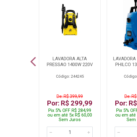
DICIONADO
LAVADORA ALTA
LAVADORA 
 HI WALL
PRESSAO 1400W 220V
PHILCO 13
R 12000BTU
Código: 244245
Código
: 260400
De: R$ 399,99
De: R$
.199,99
Por: R$ 299,99
Por: R
 R$ 2.089,99
Pix 5% OFF R$ 284,99
Pix 5% OF
10x R$ 220,00
ou em até 5x R$ 60,00
ou em até 
 Juros
Sem Juros
Sem 