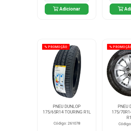
icionar
Adicionar
Adi
ÃO
% PROMOÇÃO
% PROMOÇÃ
REN SHOWER
PNEU DUNLOP
PNEU 
20V 6800W
175/65R14 TOURING R1L
175/70R1
R
: 225297
Código: 261078
Código