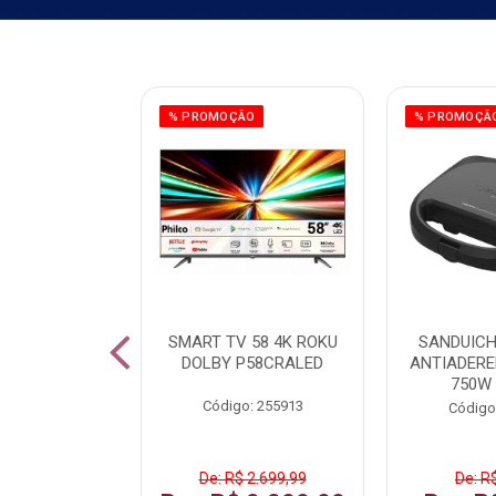
ÃO
% PROMOÇÃO
% PROMOÇÃ
 43 FULL HD
SMART TV 58 4K ROKU
SANDUICH
LBY P43CRA
DOLBY P58CRALED
ANTIADERE
750W
: 256519
Código: 255913
Código
 1.599,99
De: R$ 2.699,99
De: R