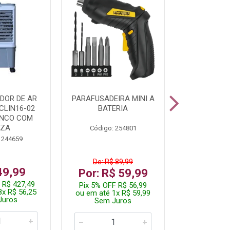
DOR DE AR
PARAFUSADEIRA MINI A
KIT FERRAM
CLIN16-02
BATERIA
ANCO COM
NZA
Código: 254801
Código:
 244659
De: R$ 89,99
De: R$
49,99
Por: R$ 59,99
Por: R$
 R$ 427,49
Pix 5% OFF R$ 56,99
Pix 5% OFF
8x R$ 56,25
ou em até 1x R$ 59,99
ou em até 1
Juros
Sem Juros
Sem J