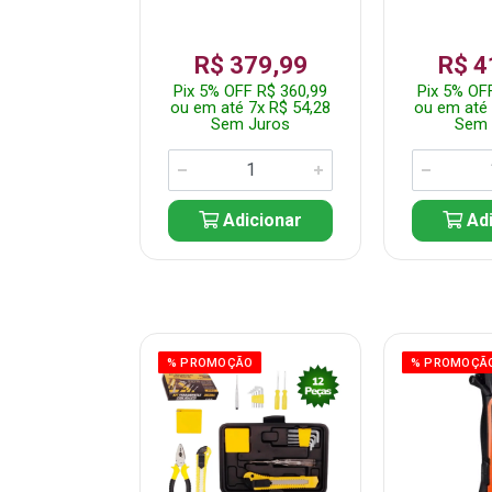
359,99
R$ 379,99
R$ 4
F R$ 341,99
Pix 5% OFF R$ 360,99
Pix 5% OF
 7x R$ 51,43
ou em até 7x R$ 54,28
ou em até 
 Juros
Sem Juros
Sem 
icionar
Adicionar
Adi
ÃO
% PROMOÇÃO
% PROMOÇÃ