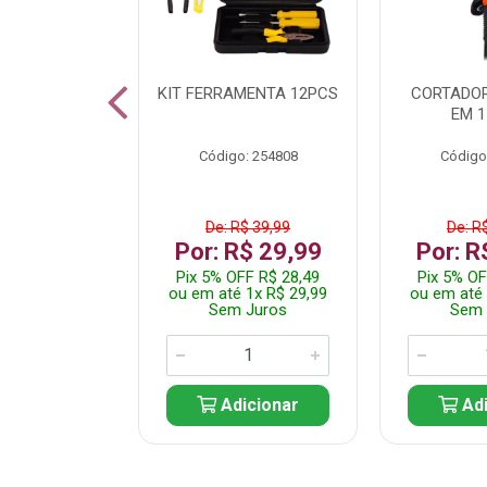
 INOX WALK
KIT FERRAMENTA 12PCS
CORTADOR
ED511413
EM 1
: 250455
Código: 254808
Código
$ 24,99
De: R$ 39,99
De: R
R$ 14,99
Por: R$ 29,99
Por: R
FF R$ 14,24
Pix 5% OFF R$ 28,49
Pix 5% OF
 1x R$ 14,99
ou em até 1x R$ 29,99
ou em até 
 Juros
Sem Juros
Sem 
icionar
Adicionar
Adi