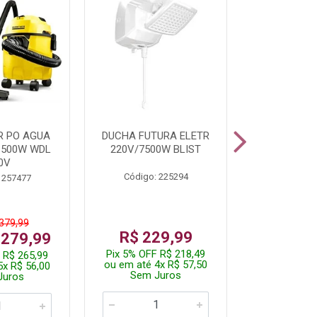
R PO AGUA
DUCHA FUTURA ELETR
PARAFUSADE
1500W WDL
220V/7500W BLIST
BATE
0V
Código: 225294
Código:
 257477
 379,99
De: R$
R$ 229,99
 279,99
Por: R$
Pix 5% OFF R$ 218,49
 R$ 265,99
Pix 5% OFF
ou em até 4x R$ 57,50
5x R$ 56,00
ou em até 1
Sem Juros
Juros
Sem J