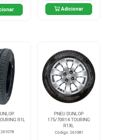
Adicionar
cionar
Adic
DUNLOP
PNEU DUNLOP
PNEU D
TOURING R1L
175/70R14 TOURING
175/70R13 T
R1XL
 261078
Código:
Código: 261081