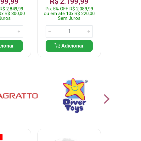
999,99
R$ 2.199,99
Por: R$
R$ 2.849,99
Pix 5% OFF R$ 2.089,99
Pix 5% OFF
0x R$ 300,00
ou em até 10x R$ 220,00
ou em até 5
Juros
Sem Juros
Sem J
cionar
Adicionar
Adic
O
% PROMOÇÃO