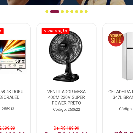
O
% PROMOÇÃO
58 4K ROKU
VENTILADOR MESA
GELADEIRA 
58CRALED
40CM 220V SUPER
347L BRA
POWER PRETO
: 255913
Código:
Código: 250622
2.699,99
De: R$ 189,99