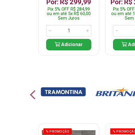
 1.349,99
Por: R$ 299,99
Por: R$
 R$ 1.282,49
Pix 5% OFF R$ 284,99
Pix 5% OFF
10x R$ 135,00
ou em até 5x R$ 60,00
ou em até 1
 Juros
Sem Juros
Sem 
icionar
Adicionar
Adi
ÃO
% PROMOÇÃO
% PROMOÇÃ