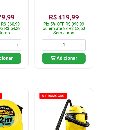
79,99
R$ 419,99
R$ 35
 R$ 360,99
Pix 5% OFF R$ 398,99
Pix 5% OFF
7x R$ 54,28
ou em até 8x R$ 52,50
ou em até 7
Juros
Sem Juros
Sem J
cionar
Adicionar
Adic
O
% PROMOÇÃO
% PROMOÇÃO