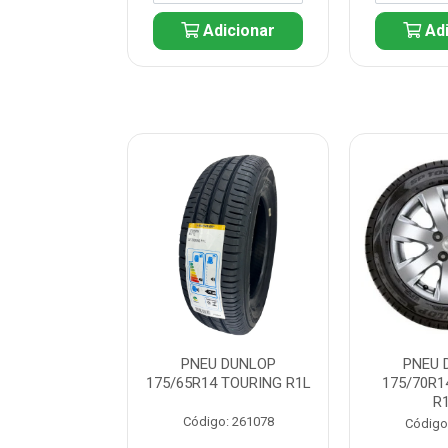
icionar
Adicionar
Adi
 DUNLOP
PNEU DUNLOP
PNEU 
 TOURING R1L
175/65R14 TOURING R1L
175/70R1
R
: 261082
Código: 261078
Código