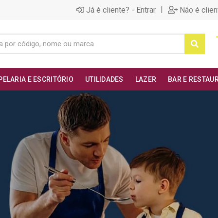
|
Já é cliente? - Entrar
Não é clien
PELARIA E ESCRITÓRIO
UTILIDADES
LAZER
BAR E RESTAU