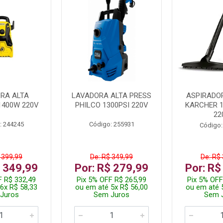
RA ALTA
LAVADORA ALTA PRESS
ASPIRADO
1400W 220V
PHILCO 1300PSI 220V
KARCHER 
22
: 244245
Código: 255931
Código:
 399,99
De: R$ 349,99
De: R$
$ 349,99
Por: R$ 279,99
Por: R$
F R$ 332,49
Pix 5% OFF R$ 265,99
Pix 5% OFF
6x R$ 58,33
ou em até 5x R$ 56,00
ou em até 
Juros
Sem Juros
Sem 