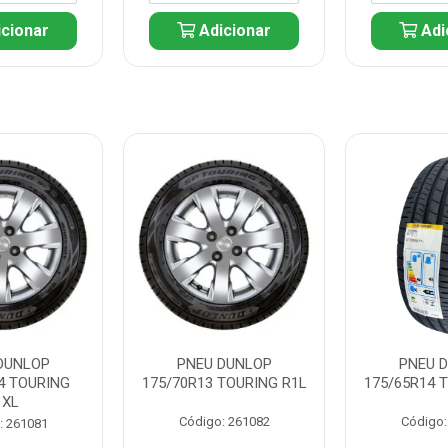
cionar
Adicionar
Adi
DUNLOP
PNEU DUNLOP
PNEU 
4 TOURING
175/70R13 TOURING R1L
175/65R14 
1XL
Código: 261082
Código:
: 261081