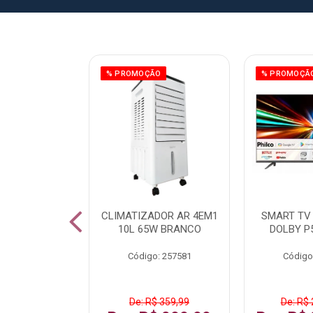
ÃO
% PROMOÇÃO
% PROMOÇÃ
 43 FULL HD
CLIMATIZADOR AR 4EM1
SMART TV 
LBY P43CRA
10L 65W BRANCO
DOLBY P
: 256519
Código: 257581
Código
 1.599,99
De: R$ 359,99
De: R$ 