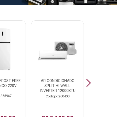
% PROMOÇÃO
FROST FREE
AR CONDICIONADO
LAVADORA A
NCO 220V
SPLIT HI WALL
FAST120 17
INVERTER 12000BTU
 255967
Código:
Código: 260400
De: R$ 