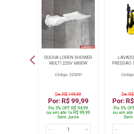
A LED TKL
DUCHA LOREN SHOWER
LAVADO
W 6500K
MULTI 220V 6800W
PRESSAO 
: 236917
Código: 225297
Código
R$ 4,99
De: R$ 149,99
De: R$
R$ 3,99
Por: R$ 99,99
Por: R
FF R$ 3,79
Pix 5% OFF R$ 94,99
Pix 5% OF
 1x R$ 3,99
ou em até 1x R$ 99,99
ou em até 
 Juros
Sem Juros
Sem 