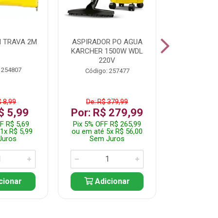
 TRAVA 2M
ASPIRADOR PO AGUA
KIT FERRAM
KARCHER 1500W WDL
220V
 254807
Código:
Código: 257477
$ 8,99
De: R$ 379,99
De: R$
$ 5,99
Por: R$ 279,99
Por: R$
F R$ 5,69
Pix 5% OFF R$ 265,99
Pix 5% OFF
1x R$ 5,99
ou em até 5x R$ 56,00
ou em até 1
Juros
Sem Juros
Sem J
cionar
Adicionar
Adic