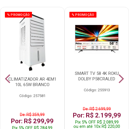
% PROMOÇÃO
% PROMOÇÃO
SMART TV 58 4K ROKU
DOLBY P58CRALED
CLIMATIZADOR AR 4EM1
10L 65W BRANCO
Código: 255913
Código: 257581
De: R$ 2.699,99
Por: R$ 2.199,99
De: R$ 359,99
Por: R$ 299,99
Pix 5% OFF R$ 2.089,99
ou em até 10x R$ 220,00
Pix 5% OFF R$ 284,99