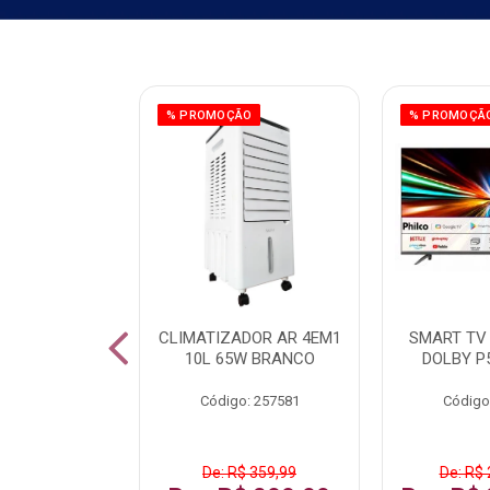
ÃO
% PROMOÇÃO
% PROMOÇÃ
 43 FULL HD
CLIMATIZADOR AR 4EM1
SMART TV 
LBY P43CRA
10L 65W BRANCO
DOLBY P
: 256519
Código: 257581
Código
 1.599,99
De: R$ 359,99
De: R$ 