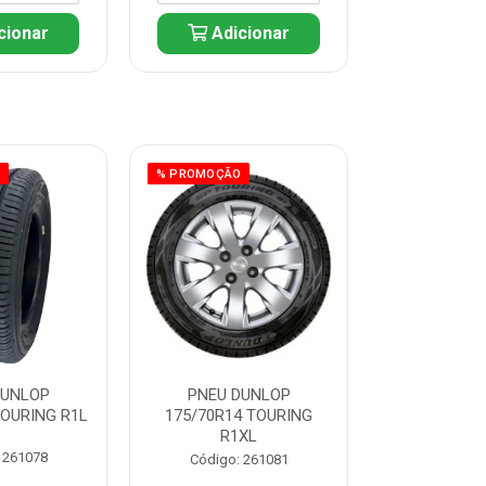
cionar
Adicionar
Adic
O
% PROMOÇÃO
% PROMOÇÃO
DUNLOP
PNEU DUNLOP
PNEU D
TOURING R1L
175/70R14 TOURING
175/70R13 T
R1XL
 261078
Código:
Código: 261081