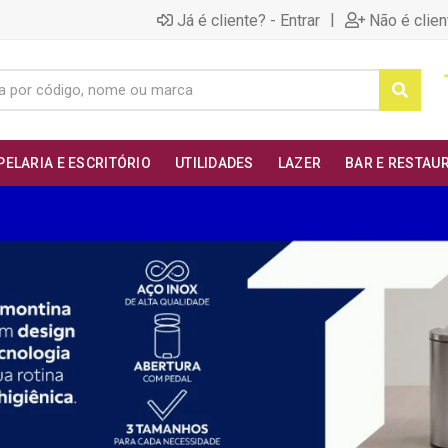
|
Já é cliente? - Entrar
Não é clien
PELARIA E ESCRITÓRIO
UTILIDADES
LAZER
BAR E RESTAU