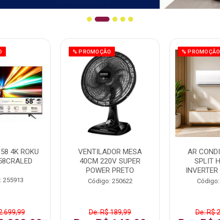
O
% PROMOÇÃO
% PROMOÇÃ
58 4K ROKU
VENTILADOR MESA
AR COND
58CRALED
40CM 220V SUPER
SPLIT 
POWER PRETO
INVERTER
: 255913
Código: 250622
Código:
2.699,99
De: R$ 189,99
De: R$ 