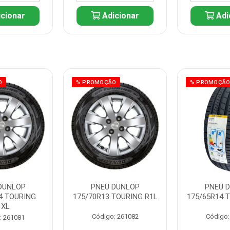
cionar
Adicionar
Adi
O
% PROMOÇÃO
% PROMOÇÃ
DUNLOP
PNEU DUNLOP
PNEU 
4 TOURING
175/70R13 TOURING R1L
175/65R14 
1XL
Código: 261082
Código:
: 261081