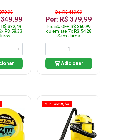
 379,99
De: R$ 419,99
De: R$ 
 349,99
Por: R$ 379,99
Por: R$
 R$ 332,49
Pix 5% OFF R$ 360,99
Pix 5% OFF
6x R$ 58,33
ou em até 7x R$ 54,28
ou em até 5
Juros
Sem Juros
Sem J
cionar
Adicionar
Adic
O
% PROMOÇÃO
% PROMOÇÃO