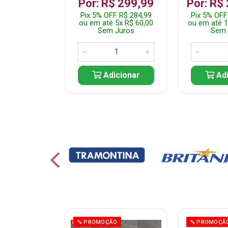
 1.349,99
Por: R$ 299,99
Por: R$
 R$ 1.282,49
Pix 5% OFF R$ 284,99
Pix 5% OFF
10x R$ 135,00
ou em até 5x R$ 60,00
ou em até 1
 Juros
Sem Juros
Sem 
icionar
Adicionar
Adi
ÃO
% PROMOÇÃO
% PROMOÇÃ