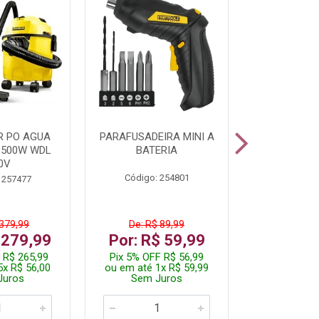
R PO AGUA
PARAFUSADEIRA MINI A
KIT FERRAM
1500W WDL
BATERIA
0V
Código: 254801
Código:
 257477
 379,99
De: R$ 89,99
De: R$
 279,99
Por: R$ 59,99
Por: R$
 R$ 265,99
Pix 5% OFF R$ 56,99
Pix 5% OFF
5x R$ 56,00
ou em até 1x R$ 59,99
ou em até 1
Juros
Sem Juros
Sem J