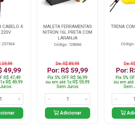
 CABELO 4
MALETA FERRAMENTAS
TRENA COM
 220V
NITRON 16L PRETA COM
LARANJA
: 257564
Código:
Código: 128066
$ 59,99
De: R$ 89,99
De: R
$ 49,99
Por: R$ 59,99
Por: R
F R$ 47,49
Pix 5% OFF R$ 56,99
Pix 5% OF
1x R$ 49,99
ou em até 1x R$ 59,99
ou em até 
Juros
Sem Juros
Sem 
cionar
Adicionar
Adi