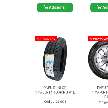
icionar
Adicionar
Adi
ÃO
% PROMOÇÃO
% PROMOÇÃ
 DUNLOP
PNEU DUNLOP
PNEU 
 TOURING R1L
175/65R14 TOURING R1L
175/70R1
R
: 261082
Código: 261078
Código