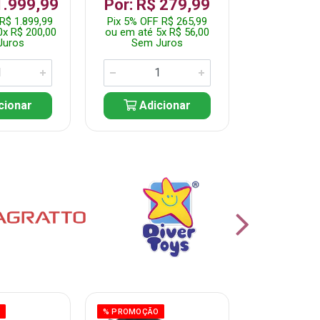
R$ 1.2
1.999,99
Por: R$ 279,99
Pix 5% OFF 
R$ 1.899,99
Pix 5% OFF R$ 265,99
ou em até 10
0x R$ 200,00
ou em até 5x R$ 56,00
Sem J
Juros
Sem Juros
Adic
cionar
Adicionar
O
% PROMOÇÃO
% PROMOÇÃO