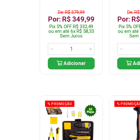
$ 359,99
De: R$ 379,99
De: R$
$ 299,99
Por: R$ 349,99
Por: R
F R$ 284,99
Pix 5% OFF R$ 332,49
Pix 5% OF
 5x R$ 60,00
ou em até 6x R$ 58,33
ou em até 
 Juros
Sem Juros
Sem 
icionar
Adicionar
Adi
ÃO
% PROMOÇÃO
% PROMOÇÃ