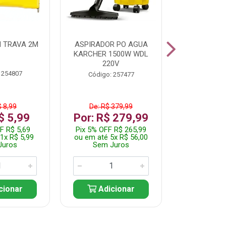
 TRAVA 2M
ASPIRADOR PO AGUA
KIT FERRAM
KARCHER 1500W WDL
220V
 254807
Código:
Código: 257477
$ 8,99
De: R$ 379,99
De: R$
$ 5,99
Por: R$ 279,99
Por: R$
F R$ 5,69
Pix 5% OFF R$ 265,99
Pix 5% OFF
1x R$ 5,99
ou em até 5x R$ 56,00
ou em até 1
Juros
Sem Juros
Sem J
cionar
Adicionar
Adic