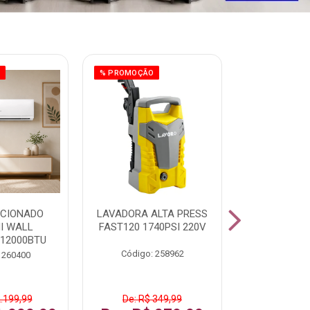
O
% PROMOÇÃO
ICIONADO
LAVADORA ALTA PRESS
CLIMATIZ
HI WALL
FAST120 1740PSI 220V
JUMBO 75L
 12000BTU
Código: 258962
Código:
 260400
2.199,99
De: R$ 349,99