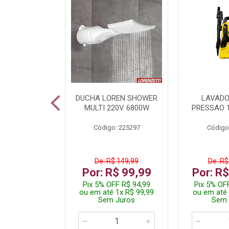
TURA ELETR
DUCHA LOREN SHOWER
LAVADO
00W BLIST
MULTI 220V 6800W
PRESSAO 
: 225294
Código: 225297
Código
$ 229,99
De: R$ 149,99
De: R$
$ 149,99
Por: R$ 99,99
Por: R
F R$ 142,49
Pix 5% OFF R$ 94,99
Pix 5% OF
 2x R$ 75,00
ou em até 1x R$ 99,99
ou em até 
 Juros
Sem Juros
Sem 