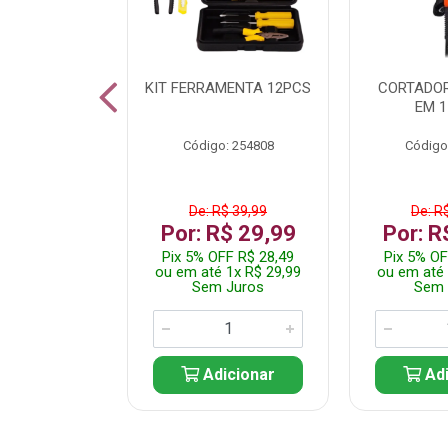
 INOX WALK
KIT FERRAMENTA 12PCS
CORTADOR
ED511413
EM 1
: 250455
Código: 254808
Código
$ 24,99
De: R$ 39,99
De: R
R$ 14,99
Por: R$ 29,99
Por: R
FF R$ 14,24
Pix 5% OFF R$ 28,49
Pix 5% OF
 1x R$ 14,99
ou em até 1x R$ 29,99
ou em até 
 Juros
Sem Juros
Sem 
icionar
Adicionar
Adi