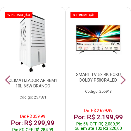
% PROMOÇÃO
% PROMOÇÃO
SMART TV 58 4K ROKU
DOLBY P58CRALED
CLIMATIZADOR AR 4EM1
10L 65W BRANCO
Código: 255913
Código: 257581
De: R$ 2.699,99
Por: R$ 2.199,99
De: R$ 359,99
Por: R$ 299,99
Pix 5% OFF R$ 2.089,99
ou em até 10x R$ 220,00
Pix 5% OFF R$ 284,99