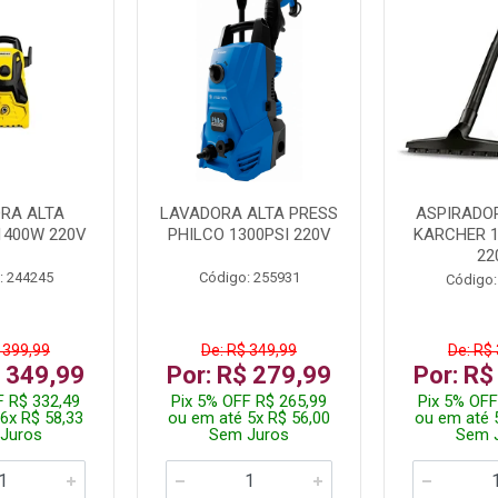
RA ALTA
LAVADORA ALTA PRESS
ASPIRADO
1400W 220V
PHILCO 1300PSI 220V
KARCHER 
22
: 244245
Código: 255931
Código:
 399,99
De: R$ 349,99
De: R$
$ 349,99
Por: R$ 279,99
Por: R$
F R$ 332,49
Pix 5% OFF R$ 265,99
Pix 5% OFF
6x R$ 58,33
ou em até 5x R$ 56,00
ou em até 
Juros
Sem Juros
Sem 