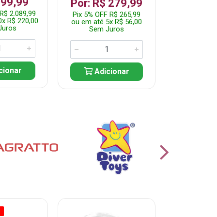
199,99
R$ 1.2
Por: R$ 279,99
R$ 2.089,99
Pix 5% OFF 
Pix 5% OFF R$ 265,99
0x R$ 220,00
ou em até 10
ou em até 5x R$ 56,00
Juros
Sem J
Sem Juros
cionar
Adic
Adicionar
O
% PROMOÇÃO