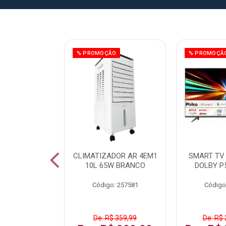
ÃO
% PROMOÇÃO
% PROMOÇÃ
 43 FULL HD
CLIMATIZADOR AR 4EM1
SMART TV 
LBY P43CRA
10L 65W BRANCO
DOLBY P
: 256519
Código: 257581
Código
 1.599,99
De: R$ 359,99
De: R$ 