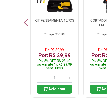
 INOX WALK
KIT FERRAMENTA 12PCS
CORTADOR
ED511413
EM 1
: 250455
Código: 254808
Código
$ 24,99
De: R$ 39,99
De: R
R$ 14,99
Por: R$ 29,99
Por: R
FF R$ 14,24
Pix 5% OFF R$ 28,49
Pix 5% OF
 1x R$ 14,99
ou em até 1x R$ 29,99
ou em até 
 Juros
Sem Juros
Sem 
icionar
Adicionar
Adi