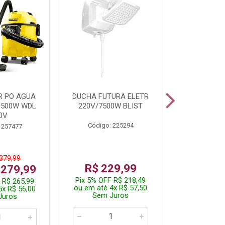
R PO AGUA
DUCHA FUTURA ELETR
PARAFUSADE
1500W WDL
220V/7500W BLIST
BATE
0V
Código: 225294
Código:
 257477
 379,99
De: R$
R$ 229,99
 279,99
Por: R$
Pix 5% OFF R$ 218,49
 R$ 265,99
Pix 5% OFF
ou em até 4x R$ 57,50
5x R$ 56,00
ou em até 1
Sem Juros
Juros
Sem J