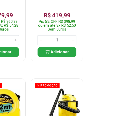
79,99
R$ 419,99
R$ 35
 R$ 360,99
Pix 5% OFF R$ 398,99
Pix 5% OFF
7x R$ 54,28
ou em até 8x R$ 52,50
ou em até 7
Juros
Sem Juros
Sem J
cionar
Adicionar
Adic
O
% PROMOÇÃO
% PROMOÇÃO