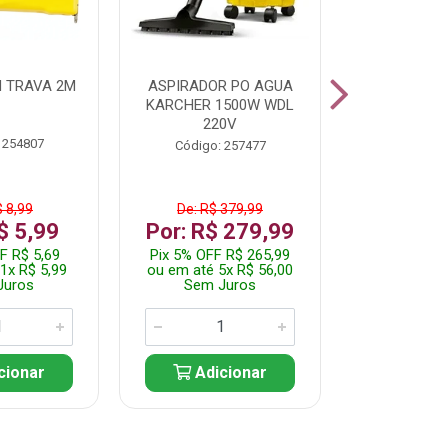
 TRAVA 2M
ASPIRADOR PO AGUA
KIT FERRAM
KARCHER 1500W WDL
220V
 254807
Código:
Código: 257477
$ 8,99
De: R$ 379,99
De: R$
$ 5,99
Por: R$ 279,99
Por: R$
F R$ 5,69
Pix 5% OFF R$ 265,99
Pix 5% OFF
1x R$ 5,99
ou em até 5x R$ 56,00
ou em até 1
Juros
Sem Juros
Sem J
cionar
Adicionar
Adic