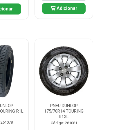
Adicionar
cionar
Adic
DUNLOP
PNEU DUNLOP
PNEU D
TOURING R1L
175/70R14 TOURING
175/70R13 T
R1XL
 261078
Código:
Código: 261081