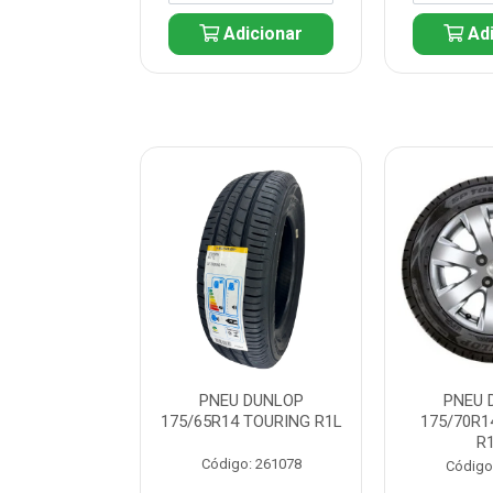
icionar
Adicionar
Adi
 DUNLOP
PNEU DUNLOP
PNEU 
 TOURING R1L
175/65R14 TOURING R1L
175/70R1
R
: 261082
Código: 261078
Código