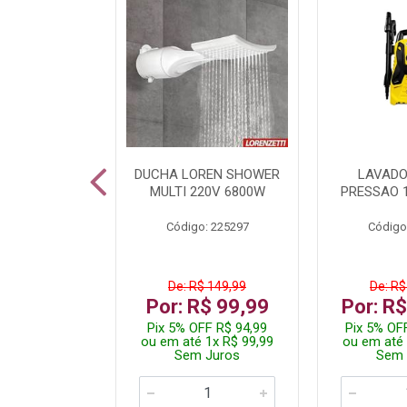
A LED TKL
DUCHA LOREN SHOWER
LAVADO
W 6500K
MULTI 220V 6800W
PRESSAO 
: 236917
Código: 225297
Código
R$ 4,99
De: R$ 149,99
De: R$
R$ 3,99
Por: R$ 99,99
Por: R
FF R$ 3,79
Pix 5% OFF R$ 94,99
Pix 5% OF
 1x R$ 3,99
ou em até 1x R$ 99,99
ou em até 
 Juros
Sem Juros
Sem 