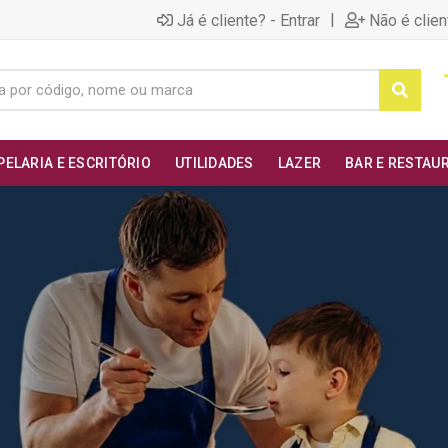
|
Já é cliente? - Entrar
Não é clien
PELARIA E ESCRITÓRIO
UTILIDADES
LAZER
BAR E RESTAU