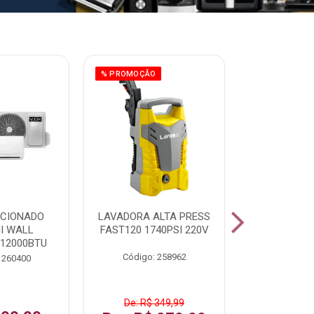
% PROMOÇÃO
ICIONADO
LAVADORA ALTA PRESS
CLIMATIZ
HI WALL
FAST120 1740PSI 220V
JUMBO 75L
 12000BTU
Código: 258962
Código:
 260400
De: R$ 349,99