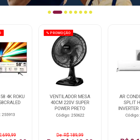
O
% PROMOÇÃO
58 4K ROKU
VENTILADOR MESA
AR COND
58CRALED
40CM 220V SUPER
SPLIT 
POWER PRETO
INVERTER
: 255913
Código: 250622
Código:
2.699,99
De: R$ 189,99