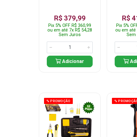
359,99
R$ 379,99
R$ 4
F R$ 341,99
Pix 5% OFF R$ 360,99
Pix 5% OF
 7x R$ 51,43
ou em até 7x R$ 54,28
ou em até 
 Juros
Sem Juros
Sem 
icionar
Adicionar
Adi
ÃO
% PROMOÇÃO
% PROMOÇÃ