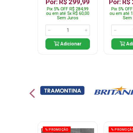
 1.349,99
Por: R$ 299,99
Por: R$
 R$ 1.282,49
Pix 5% OFF R$ 284,99
Pix 5% OFF
10x R$ 135,00
ou em até 5x R$ 60,00
ou em até 1
 Juros
Sem Juros
Sem 
icionar
Adicionar
Adi
ÃO
% PROMOÇÃO
% PROMOÇÃ