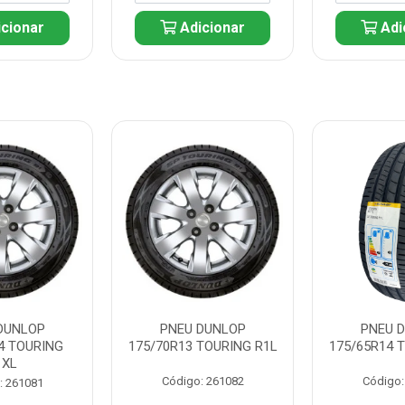
cionar
Adicionar
Adi
DUNLOP
PNEU DUNLOP
PNEU 
4 TOURING
175/70R13 TOURING R1L
175/65R14 
1XL
Código: 261082
Código:
: 261081