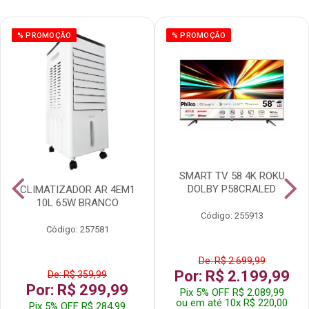
% PROMOÇÃO
% PROMOÇÃO
SMART TV 58 4K ROKU
DOLBY P58CRALED
CLIMATIZADOR AR 4EM1
10L 65W BRANCO
Código: 255913
Código: 257581
De: R$ 2.699,99
Por: R$ 2.199,99
De: R$ 359,99
Por: R$ 299,99
Pix 5% OFF R$ 2.089,99
ou em até 10x R$ 220,00
Pix 5% OFF R$ 284,99