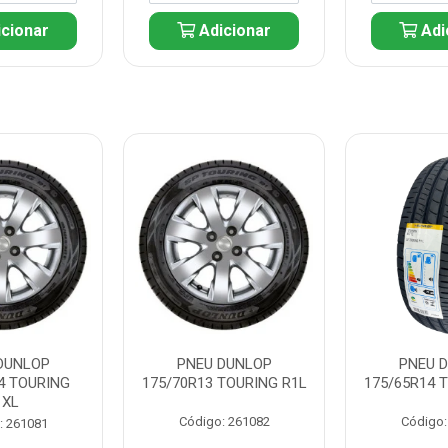
cionar
Adicionar
Adi
DUNLOP
PNEU DUNLOP
PNEU 
4 TOURING
175/70R13 TOURING R1L
175/65R14 
1XL
Código: 261082
Código:
: 261081