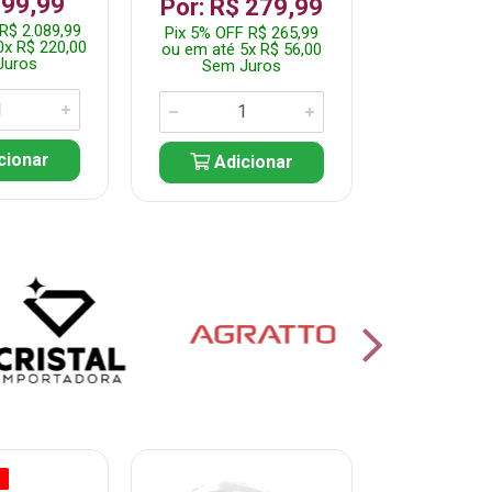
199,99
R$ 1.2
Por: R$ 279,99
R$ 2.089,99
Pix 5% OFF 
Pix 5% OFF R$ 265,99
0x R$ 220,00
ou em até 10
ou em até 5x R$ 56,00
Juros
Sem J
Sem Juros
cionar
Adic
Adicionar
O
% PROMOÇÃO