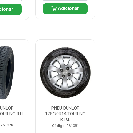
Adicionar
cionar
Adic
DUNLOP
PNEU DUNLOP
PNEU D
TOURING R1L
175/70R14 TOURING
175/70R13 T
R1XL
 261078
Código:
Código: 261081