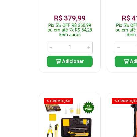
359,99
R$ 379,99
R$ 4
F R$ 341,99
Pix 5% OFF R$ 360,99
Pix 5% OF
 7x R$ 51,43
ou em até 7x R$ 54,28
ou em até 
 Juros
Sem Juros
Sem 
icionar
Adicionar
Adi
ÃO
% PROMOÇÃO
% PROMOÇÃ