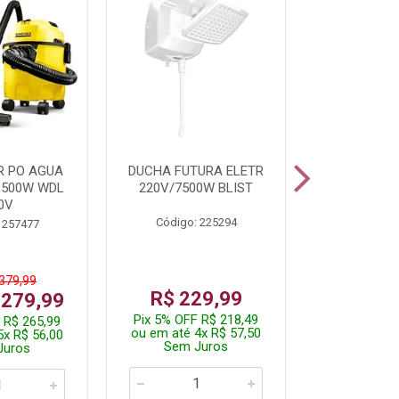
R PO AGUA
DUCHA FUTURA ELETR
PARAFUSADE
1500W WDL
220V/7500W BLIST
BATE
0V
Código: 225294
Código:
 257477
 379,99
De: R$
R$ 229,99
 279,99
Por: R$
Pix 5% OFF R$ 218,49
 R$ 265,99
Pix 5% OFF
ou em até 4x R$ 57,50
5x R$ 56,00
ou em até 1
Sem Juros
Juros
Sem J