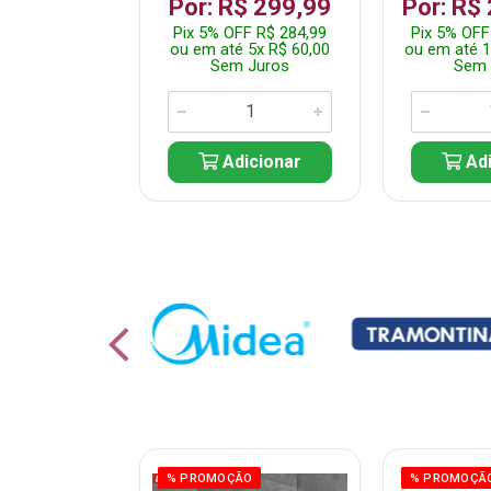
 1.349,99
Por: R$ 299,99
Por: R$
 R$ 1.282,49
Pix 5% OFF R$ 284,99
Pix 5% OFF
10x R$ 135,00
ou em até 5x R$ 60,00
ou em até 1
 Juros
Sem Juros
Sem 
icionar
Adicionar
Adi
ÃO
% PROMOÇÃO
% PROMOÇÃ