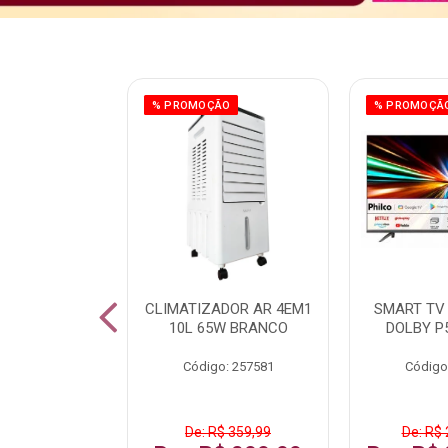
ÃO
% PROMOÇÃO
% PROMOÇÃ
 43 FULL HD
CLIMATIZADOR AR 4EM1
SMART TV 
LBY P43CRA
10L 65W BRANCO
DOLBY P
: 256519
Código: 257581
Código
 1.599,99
De: R$ 359,99
De: R$ 