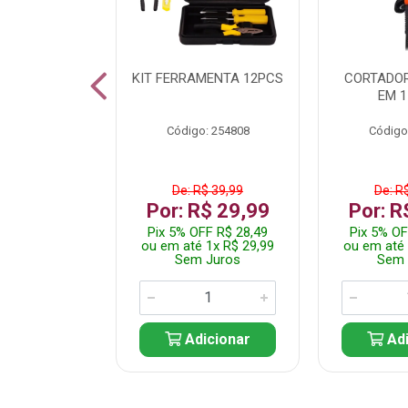
 INOX WALK
KIT FERRAMENTA 12PCS
CORTADOR
ED511413
EM 1
: 250455
Código: 254808
Código
$ 24,99
De: R$ 39,99
De: R
R$ 14,99
Por: R$ 29,99
Por: R
FF R$ 14,24
Pix 5% OFF R$ 28,49
Pix 5% OF
 1x R$ 14,99
ou em até 1x R$ 29,99
ou em até 
 Juros
Sem Juros
Sem 
icionar
Adicionar
Adi