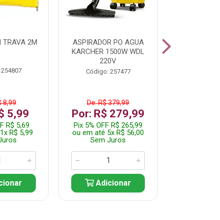
 TRAVA 2M
ASPIRADOR PO AGUA
KIT FERRAM
KARCHER 1500W WDL
220V
 254807
Código:
Código: 257477
$ 8,99
De: R$ 379,99
De: R$
$ 5,99
Por: R$ 279,99
Por: R$
F R$ 5,69
Pix 5% OFF R$ 265,99
Pix 5% OFF
1x R$ 5,99
ou em até 5x R$ 56,00
ou em até 1
Juros
Sem Juros
Sem J
cionar
Adicionar
Adic