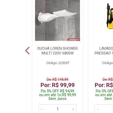
A LED TKL
DUCHA LOREN SHOWER
LAVADO
W 6500K
MULTI 220V 6800W
PRESSAO 
: 236917
Código: 225297
Código
R$ 4,99
De: R$ 149,99
De: R$
R$ 3,99
Por: R$ 99,99
Por: R
FF R$ 3,79
Pix 5% OFF R$ 94,99
Pix 5% OF
 1x R$ 3,99
ou em até 1x R$ 99,99
ou em até 
 Juros
Sem Juros
Sem 