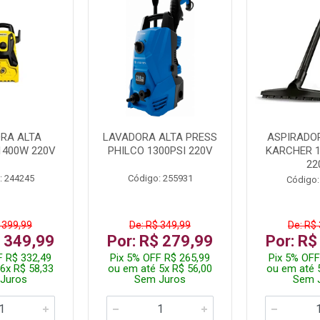
RA ALTA
LAVADORA ALTA PRESS
ASPIRADO
1400W 220V
PHILCO 1300PSI 220V
KARCHER 
22
: 244245
Código: 255931
Código:
 399,99
De: R$ 349,99
De: R$
$ 349,99
Por: R$ 279,99
Por: R$
F R$ 332,49
Pix 5% OFF R$ 265,99
Pix 5% OFF
6x R$ 58,33
ou em até 5x R$ 56,00
ou em até 
Juros
Sem Juros
Sem 