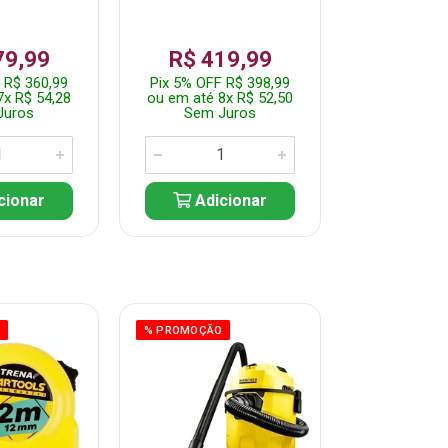
79,99
R$ 419,99
R$ 35
 R$ 360,99
Pix 5% OFF R$ 398,99
Pix 5% OFF
7x R$ 54,28
ou em até 8x R$ 52,50
ou em até 7
Juros
Sem Juros
Sem J
cionar
Adicionar
Adic
O
% PROMOÇÃO
% PROMOÇÃO