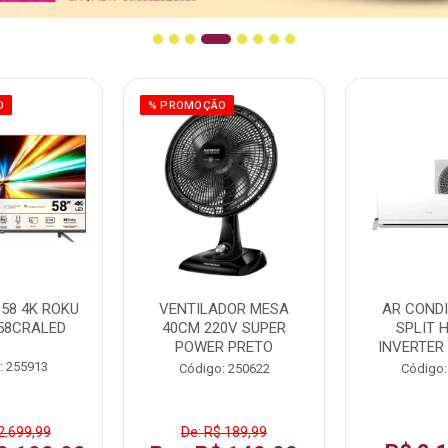
O
% PROMOÇÃO
58 4K ROKU
VENTILADOR MESA
AR COND
58CRALED
40CM 220V SUPER
SPLIT 
POWER PRETO
INVERTER
: 255913
Código: 250622
Código:
2.699,99
De: R$ 189,99