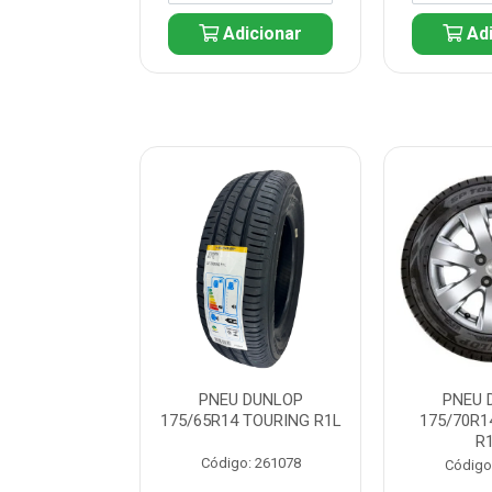
icionar
Adicionar
Adi
 DUNLOP
PNEU DUNLOP
PNEU 
 TOURING R1L
175/65R14 TOURING R1L
175/70R1
R
: 261082
Código: 261078
Código