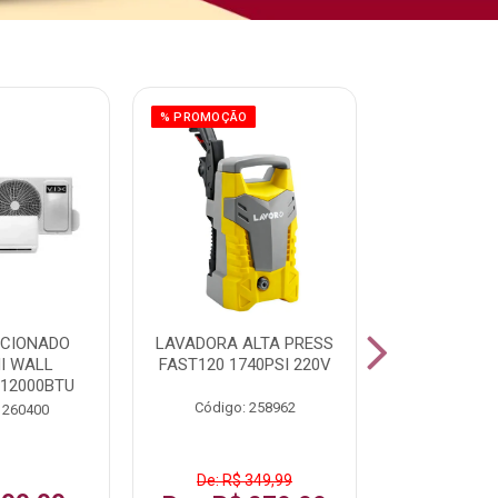
% PROMOÇÃO
ICIONADO
LAVADORA ALTA PRESS
CLIMATIZ
HI WALL
FAST120 1740PSI 220V
JUMBO 75L
 12000BTU
Código: 258962
Código:
 260400
De: R$ 349,99