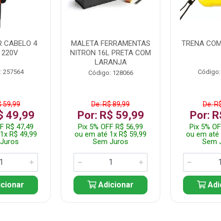
 CABELO 4
MALETA FERRAMENTAS
TRENA COM
 220V
NITRON 16L PRETA COM
LARANJA
: 257564
Código:
Código: 128066
$ 59,99
De: R$ 89,99
De: R
$ 49,99
Por: R$ 59,99
Por: R
F R$ 47,49
Pix 5% OFF R$ 56,99
Pix 5% OF
1x R$ 49,99
ou em até 1x R$ 59,99
ou em até 
Juros
Sem Juros
Sem 
cionar
Adicionar
Adi