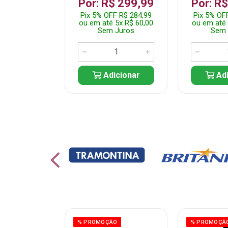
 1.349,99
Por: R$ 299,99
Por: R
 R$ 1.282,49
Pix 5% OFF R$ 284,99
Pix 5% OF
10x R$ 135,00
ou em até 5x R$ 60,00
ou em até 
 Juros
Sem Juros
Sem 
icionar
Adicionar
Adi
% PROMOÇÃO
% PROMOÇÃ