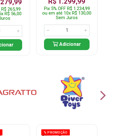
R$ 1.299,99
 279,99
Por: R$ 
Pix 5% OFF R$ 1.234,99
 R$ 265,99
Pix 5% OFF 
ou em até 10x R$ 130,00
5x R$ 56,00
ou em até 10
Sem Juros
Juros
Sem J
Adicionar
cionar
Adic
O
% PROMOÇÃO
% PROMOÇÃO