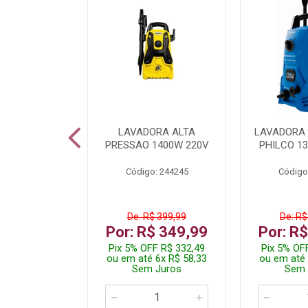
TURA ELETR
LAVADORA ALTA
LAVADORA 
00W BLIST
PRESSAO 1400W 220V
PHILCO 13
: 225294
Código: 244245
Código
De: R$ 399,99
De: R$
229,99
Por: R$ 349,99
Por: R
F R$ 218,49
Pix 5% OFF R$ 332,49
Pix 5% OF
 4x R$ 57,50
ou em até 6x R$ 58,33
ou em até 
 Juros
Sem Juros
Sem 