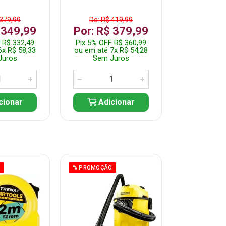
 379,99
De: R$ 419,99
De: R$ 
 349,99
Por: R$ 379,99
Por: R$
 R$ 332,49
Pix 5% OFF R$ 360,99
Pix 5% OFF
6x R$ 58,33
ou em até 7x R$ 54,28
ou em até 5
Juros
Sem Juros
Sem J
cionar
Adicionar
Adic
O
% PROMOÇÃO
% PROMOÇÃO