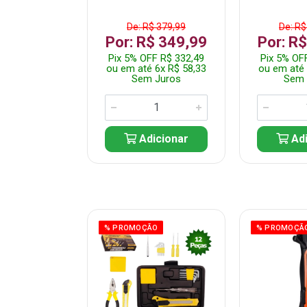
$ 359,99
De: R$ 379,99
De: R$
$ 299,99
Por: R$ 349,99
Por: R
F R$ 284,99
Pix 5% OFF R$ 332,49
Pix 5% OF
 5x R$ 60,00
ou em até 6x R$ 58,33
ou em até 
 Juros
Sem Juros
Sem 
icionar
Adicionar
Adi
ÃO
% PROMOÇÃO
% PROMOÇÃ