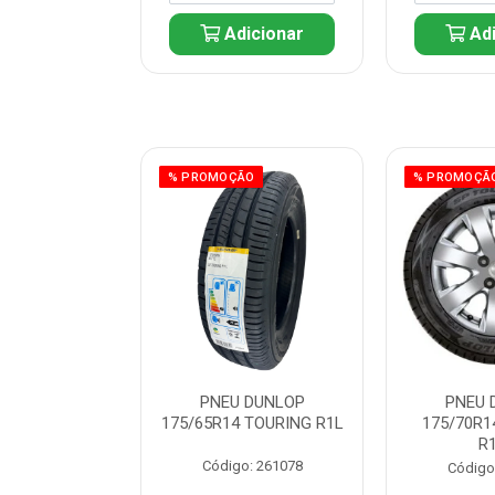
icionar
Adicionar
Adi
ÃO
% PROMOÇÃO
% PROMOÇÃ
 DUNLOP
PNEU DUNLOP
PNEU 
 TOURING R1L
175/65R14 TOURING R1L
175/70R1
R
: 261082
Código: 261078
Código