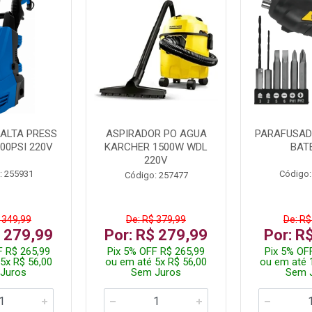
ALTA PRESS
ASPIRADOR PO AGUA
PARAFUSADE
00PSI 220V
KARCHER 1500W WDL
BAT
220V
: 255931
Código:
Código: 257477
 349,99
De: R$ 379,99
De: R$
$ 279,99
Por: R$ 279,99
Por: R
F R$ 265,99
Pix 5% OFF R$ 265,99
Pix 5% OF
5x R$ 56,00
ou em até 5x R$ 56,00
ou em até 
Juros
Sem Juros
Sem 