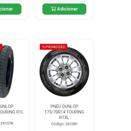
cionar
Adicionar
Adic
O
% PROMOÇÃO
% PROMOÇÃO
DUNLOP
PNEU DUNLOP
PNEU D
TOURING R1L
175/70R14 TOURING
175/70R13 T
R1XL
 261078
Código:
Código: 261081