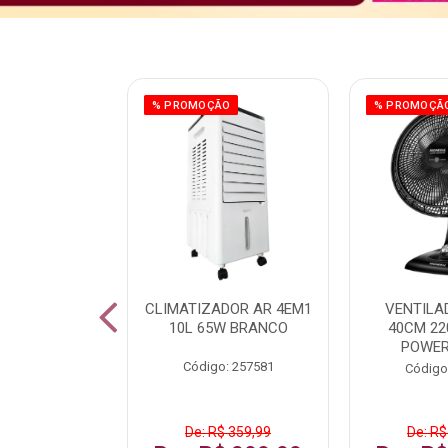
ÃO
% PROMOÇÃO
% PROMOÇÃ
 43 FULL HD
CLIMATIZADOR AR 4EM1
VENTILA
LBY P43CRA
10L 65W BRANCO
40CM 22
POWER
: 256519
Código: 257581
Código
 1.599,99
De: R$ 359,99
De: R$