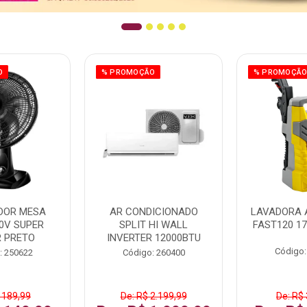
O
% PROMOÇÃO
% PROMOÇÃ
DOR MESA
AR CONDICIONADO
LAVADORA 
0V SUPER
SPLIT HI WALL
FAST120 17
 PRETO
INVERTER 12000BTU
Código:
: 250622
Código: 260400
 189,99
De: R$ 2.199,99
De: R$