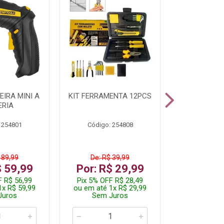
IRA MINI A
KIT FERRAMENTA 12PCS
PARAFUSADE
ERIA
STARTOOLS
 254801
Código: 254808
Código:
 89,99
De: R$ 39,99
De: R$ 
$ 59,99
Por: R$ 29,99
Por: R$
F R$ 56,99
Pix 5% OFF R$ 28,49
Pix 5% OFF
1x R$ 59,99
ou em até 1x R$ 29,99
ou em até 3
Juros
Sem Juros
Sem J