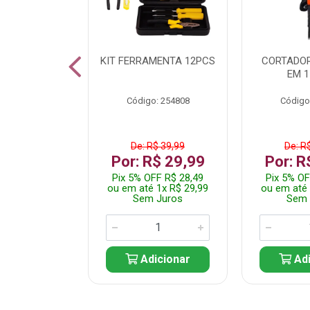
 INOX WALK
KIT FERRAMENTA 12PCS
CORTADOR
ED511413
EM 1
: 250455
Código: 254808
Código
$ 24,99
De: R$ 39,99
De: R
R$ 14,99
Por: R$ 29,99
Por: R
FF R$ 14,24
Pix 5% OFF R$ 28,49
Pix 5% OF
 1x R$ 14,99
ou em até 1x R$ 29,99
ou em até 
 Juros
Sem Juros
Sem 
icionar
Adicionar
Adi