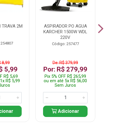
 TRAVA 2M
ASPIRADOR PO AGUA
KIT FERRAM
KARCHER 1500W WDL
220V
 254807
Código:
Código: 257477
$ 8,99
De: R$ 379,99
De: R$
$ 5,99
Por: R$ 279,99
Por: R$
F R$ 5,69
Pix 5% OFF R$ 265,99
Pix 5% OFF
1x R$ 5,99
ou em até 5x R$ 56,00
ou em até 1
Juros
Sem Juros
Sem J
cionar
Adicionar
Adic