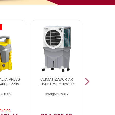
O
% PROMOÇÃO
ALTA PRESS
CLIMATIZADOR AR
AR CONDI
40PSI 220V
JUMBO 75L 210W CZ
SPLIT H
INVERTER
 258962
Código: 259017
Código:
 349,99
De: R$ 1