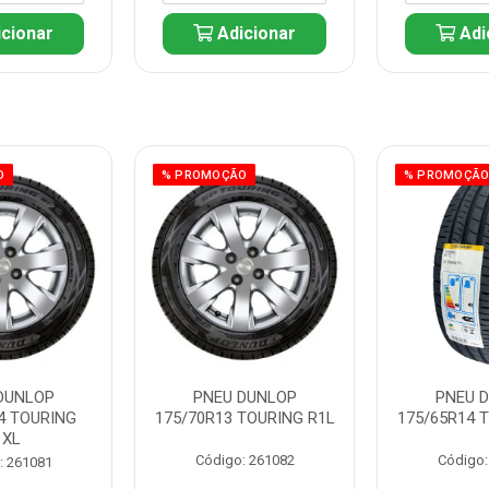
cionar
Adicionar
Adi
O
% PROMOÇÃO
% PROMOÇÃ
DUNLOP
PNEU DUNLOP
PNEU 
4 TOURING
175/70R13 TOURING R1L
175/65R14 
1XL
Código: 261082
Código:
: 261081