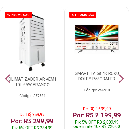
% PROMOÇÃO
% PROMOÇÃO
SMART TV 58 4K ROKU
DOLBY P58CRALED
CLIMATIZADOR AR 4EM1
10L 65W BRANCO
Código: 255913
Código: 257581
De: R$ 2.699,99
Por: R$ 2.199,99
De: R$ 359,99
Por: R$ 299,99
Pix 5% OFF R$ 2.089,99
ou em até 10x R$ 220,00
Pix 5% OFF R$ 284,99