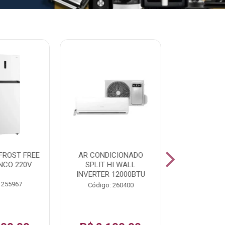
% PROMOÇÃO
FROST FREE
AR CONDICIONADO
LAVADORA A
NCO 220V
SPLIT HI WALL
FAST120 17
INVERTER 12000BTU
 255967
Código:
Código: 260400
De: R$ 