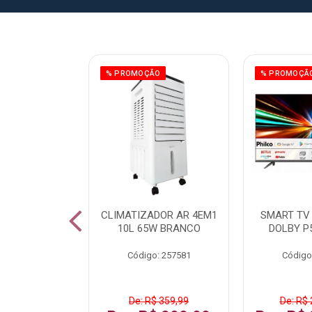
% PROMOÇÃO
% PROMOÇÃ
IZADOR AR
CLIMATIZADOR AR 4EM1
SMART TV 
5L 120W BR
10L 65W BRANCO
DOLBY P
: 259016
Código: 257581
Código
De: R$ 359,99
De: R$ 