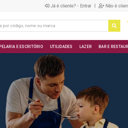
|
Já é cliente? - Entrar
Não é clien
PELARIA E ESCRITÓRIO
UTILIDADES
LAZER
BAR E RESTAU