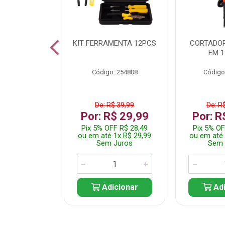
 INOX WALK
KIT FERRAMENTA 12PCS
CORTADOR
ED511413
EM 1
: 250455
Código: 254808
Código
$ 24,99
De: R$ 39,99
De: R
R$ 14,99
Por: R$ 29,99
Por: R
FF R$ 14,24
Pix 5% OFF R$ 28,49
Pix 5% OF
 1x R$ 14,99
ou em até 1x R$ 29,99
ou em até 
 Juros
Sem Juros
Sem 
icionar
Adicionar
Adi