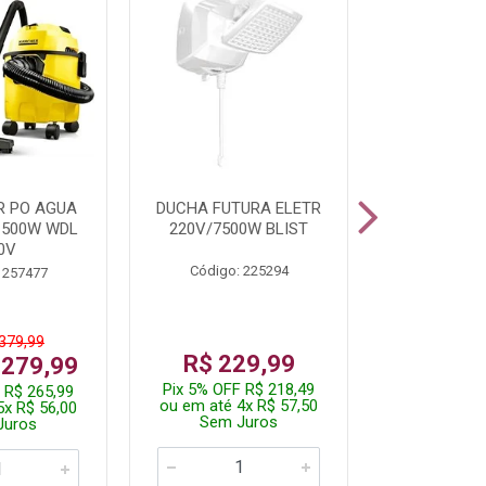
R PO AGUA
DUCHA FUTURA ELETR
PARAFUSADE
1500W WDL
220V/7500W BLIST
BATE
0V
Código: 225294
Código:
 257477
 379,99
De: R$
R$ 229,99
 279,99
Por: R$
Pix 5% OFF R$ 218,49
 R$ 265,99
Pix 5% OFF
ou em até 4x R$ 57,50
5x R$ 56,00
ou em até 1
Sem Juros
Juros
Sem J