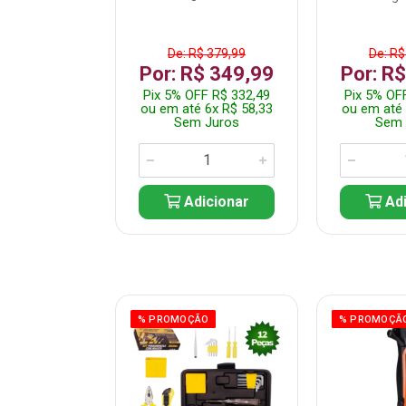
$ 359,99
De: R$ 379,99
De: R$
$ 299,99
Por: R$ 349,99
Por: R
F R$ 284,99
Pix 5% OFF R$ 332,49
Pix 5% OF
 5x R$ 60,00
ou em até 6x R$ 58,33
ou em até 
 Juros
Sem Juros
Sem 
icionar
Adicionar
Adi
ÃO
% PROMOÇÃO
% PROMOÇÃ