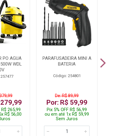
R PO AGUA
PARAFUSADEIRA MINI A
KIT FERRAM
1500W WDL
BATERIA
0V
Código: 254801
Código:
 257477
 379,99
De: R$ 89,99
De: R$
 279,99
Por: R$ 59,99
Por: R$
 R$ 265,99
Pix 5% OFF R$ 56,99
Pix 5% OFF
5x R$ 56,00
ou em até 1x R$ 59,99
ou em até 1
Juros
Sem Juros
Sem J