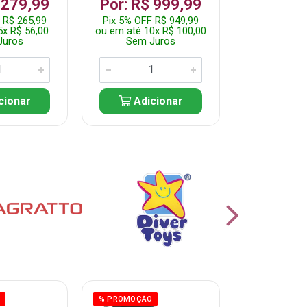
 279,99
Por: R$ 999,99
Por: R$ 
 R$ 265,99
Pix 5% OFF R$ 949,99
Pix 5% OFF 
5x R$ 56,00
ou em até 10x R$ 100,00
ou em até 10
Juros
Sem Juros
Sem J
cionar
Adicionar
Adic
O
% PROMOÇÃO
% PROMOÇÃO