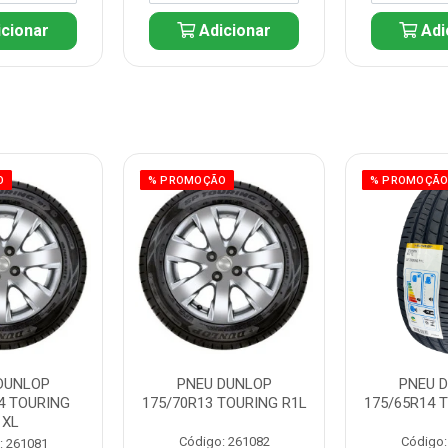
cionar
Adicionar
Adi
O
% PROMOÇÃO
% PROMOÇÃ
DUNLOP
PNEU DUNLOP
PNEU 
4 TOURING
175/70R13 TOURING R1L
175/65R14 
1XL
Código: 261082
Código:
: 261081