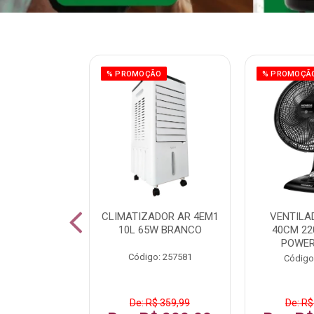
ÃO
% PROMOÇÃO
% PROMOÇÃ
 43 FULL HD
CLIMATIZADOR AR 4EM1
VENTILA
LBY P43CRA
10L 65W BRANCO
40CM 22
POWER
: 256519
Código: 257581
Código
 1.599,99
De: R$ 359,99
De: R$