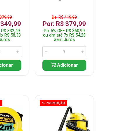
 379,99
De: R$ 419,99
De: R$ 
 349,99
Por: R$ 379,99
Por: R$
 R$ 332,49
Pix 5% OFF R$ 360,99
Pix 5% OFF
6x R$ 58,33
ou em até 7x R$ 54,28
ou em até 5
Juros
Sem Juros
Sem J
cionar
Adicionar
Adic
O
% PROMOÇÃO
% PROMOÇÃO