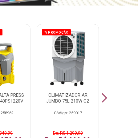
O
% PROMOÇÃO
% PROMOÇÃO
ALTA PRESS
CLIMATIZADOR AR
AR CONDI
40PSI 220V
JUMBO 75L 210W CZ
SPLIT H
INVERTER
 258962
Código: 259017
Código:
 349,99
De: R$ 1.299,99
De: R$ 1