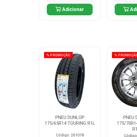
icionar
Adicionar
Adi
ÃO
% PROMOÇÃO
% PROMOÇÃ
 DUNLOP
PNEU DUNLOP
PNEU 
 TOURING R1L
175/65R14 TOURING R1L
175/70R1
R
: 261082
Código: 261078
Código