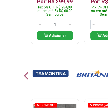
 1.349,99
Por: R$ 299,99
Por: R
 R$ 1.282,49
Pix 5% OFF R$ 284,99
Pix 5% OF
10x R$ 135,00
ou em até 5x R$ 60,00
ou em até 
 Juros
Sem Juros
Sem 
icionar
Adicionar
Adi
% PROMOÇÃO
% PROMOÇÃ