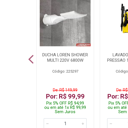
TURA ELETR
DUCHA LOREN SHOWER
LAVADO
00W BLIST
MULTI 220V 6800W
PRESSAO 
: 225294
Código: 225297
Código
De: R$ 149,99
De: R$
229,99
Por: R$ 99,99
Por: R
F R$ 218,49
Pix 5% OFF R$ 94,99
Pix 5% OF
 4x R$ 57,50
ou em até 1x R$ 99,99
ou em até 
 Juros
Sem Juros
Sem 