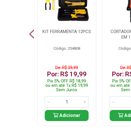
 INOX WALK
KIT FERRAMENTA 12PCS
CORTADOR
ED511413
EM 1
: 250455
Código: 254808
Código
$ 24,99
De: R$ 39,99
De: R
R$ 14,99
Por: R$ 19,99
Por: R
FF R$ 14,24
Pix 5% OFF R$ 18,99
Pix 5% OF
 1x R$ 14,99
ou em até 1x R$ 19,99
ou em até 
 Juros
Sem Juros
Sem 
icionar
Adicionar
Adi