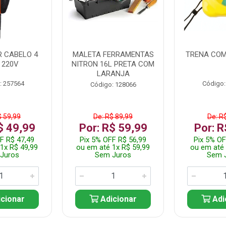
 CABELO 4
MALETA FERRAMENTAS
TRENA COM
 220V
NITRON 16L PRETA COM
LARANJA
: 257564
Código:
Código: 128066
$ 59,99
De: R$ 89,99
De: R
$ 49,99
Por: R$ 59,99
Por: R
F R$ 47,49
Pix 5% OFF R$ 56,99
Pix 5% OF
1x R$ 49,99
ou em até 1x R$ 59,99
ou em até 
Juros
Sem Juros
Sem 
cionar
Adicionar
Adi