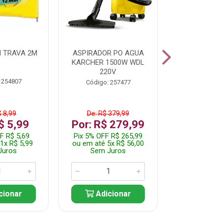
 TRAVA 2M
ASPIRADOR PO AGUA
KIT FERRAM
KARCHER 1500W WDL
220V
 254807
Código:
Código: 257477
$ 8,99
De: R$ 379,99
De: R$
$ 5,99
Por: R$ 279,99
Por: R$
F R$ 5,69
Pix 5% OFF R$ 265,99
Pix 5% OFF
1x R$ 5,99
ou em até 5x R$ 56,00
ou em até 1
Juros
Sem Juros
Sem J
cionar
Adicionar
Adic