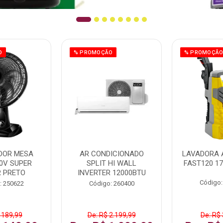
O
% PROMOÇÃO
% PROMOÇÃ
DOR MESA
AR CONDICIONADO
LAVADORA 
0V SUPER
SPLIT HI WALL
FAST120 17
 PRETO
INVERTER 12000BTU
Código:
: 250622
Código: 260400
 189,99
De: R$ 2.199,99
De: R$