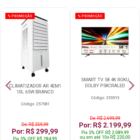
% PROMOÇÃO
% PROMOÇÃO
SMART TV 58 4K ROKU
DOLBY P58CRALED
CLIMATIZADOR AR 4EM1
10L 65W BRANCO
Código: 255913
Código: 257581
De: R$ 2.699,99
Por: R$ 2.199,99
De: R$ 359,99
Por: R$ 299,99
Pix 5% OFF R$ 2.089,99
ou em até 10x R$ 220,00
Pix 5% OFF R$ 284,99