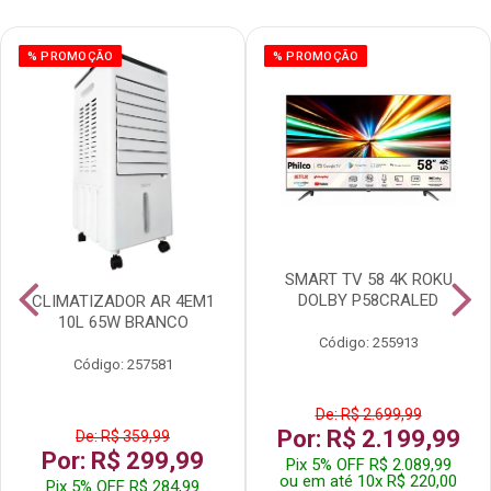
% PROMOÇÃO
% PROMOÇÃO
SMART TV 58 4K ROKU
DOLBY P58CRALED
CLIMATIZADOR AR 4EM1
10L 65W BRANCO
Código: 255913
Código: 257581
De: R$ 2.699,99
Por: R$ 2.199,99
De: R$ 359,99
Por: R$ 299,99
Pix 5% OFF R$ 2.089,99
ou em até 10x R$ 220,00
Pix 5% OFF R$ 284,99