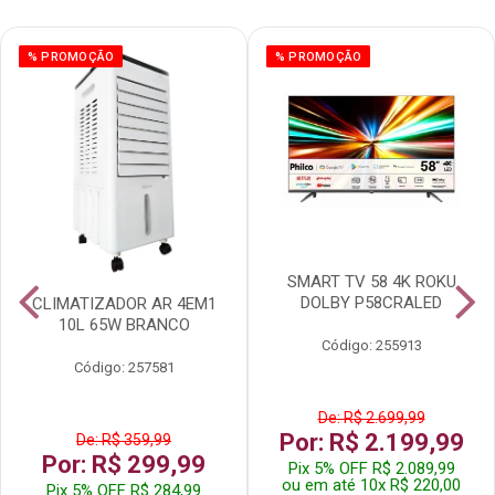
% PROMOÇÃO
% PROMOÇÃO
SMART TV 58 4K ROKU
DOLBY P58CRALED
CLIMATIZADOR AR 4EM1
10L 65W BRANCO
Código: 255913
Código: 257581
De: R$ 2.699,99
Por: R$ 2.199,99
De: R$ 359,99
Por: R$ 299,99
Pix 5% OFF R$ 2.089,99
ou em até 10x R$ 220,00
Pix 5% OFF R$ 284,99