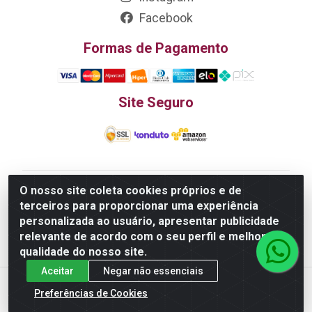
Facebook
Formas de Pagamento
Site Seguro
O nosso site coleta cookies próprios e de
Edn Utilidades Domésticas Importação e Exportação
terceiros para proporcionar uma experiência
LTDA - R. Edmundo Pinto da Cunha, LT APM 06, N 133 -
personalizada ao usuário, apresentar publicidade
Res. Luiza Monteiro, Trindade - GO, 75385-000 - CNPJ
relevante de acordo com o seu perfil e melhorar a
20.758.851.0045/26
qualidade do nosso site.
Aceitar
Negar não essenciais
Preferências de Cookies